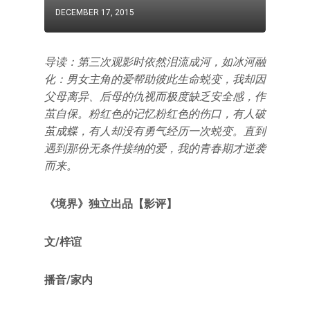
DECEMBER 17, 2015
导读：第三次观影时依然泪流成河，如冰河融
化：男女主角的爱帮助彼此生命蜕变，我却因
父母离异、后母的仇视而极度缺乏安全感，作
茧自保。粉红色的记忆粉红色的伤口，有人破
茧成蝶，有人却没有勇气经历一次蜕变。直到
遇到那份无条件接纳的爱，我的青春期才逆袭
而来。
《境界》独立出品【影评】
文/梓谊
播音/家内