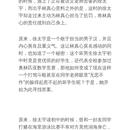
的时候，遇上了正在被语文老师责备的徐太
宇，而出乎林真心意料之外的是，这时的徐太
宇却走过来主动为林真心担当了惩罚，将林真
心的责任揽到自己身上。
原来，徐太宇是一个敢于担当的男子汉，并且
内心善良且重义气。这让林真心莫名感动的同
时，也知道了一个秘密：这个坏男生徐太宇初
中时竟是资优班的好学生，还代表全校参加过
奥林匹亚数学竞赛，那他如何变成了现在这样
一个打驾斗殴甚至在同学老师眼里“无恶不
作”的躲得起惹不起的坏学生呢？于是，她开
始为此寻找答案。
原来，徐太宇读初中的时候，曾和一好友同学
打赌在海里游泳比赛不幸对方竟然溺海身亡，