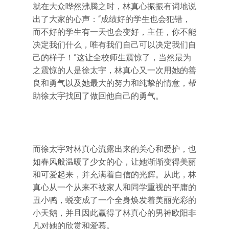
就在大众哗然沸腾之时，林真心振振有词地说
出了大家的心声：“成绩好的学生也会犯错，
而不好的学生有一天也会变好，主任，你不能
决定我们什么，唯有我们自己可以决定我们自
己的样子！”这让全校师生震惊了，当然最为
之震惊的人是徐太宇，林真心又一次用她的善
良和勇气以及她最大的努力和纯挚的情意，帮
助徐太宇找回了做回他自己的勇气。
而徐太宇对林真心流露出来的关心和爱护，也
如春风般温暖了少女的心，让她渐渐变得美丽
和可爱起来，并充满着自信的光辉。从此，林
真心从一个从来不被家人和同学重视的平庸的
丑小鸭，蜕变成了一个全身焕发着美丽光彩的
小天鹅，并且因此赢得了林真心的男神欧阳非
凡对她的欣赏和爱慕。