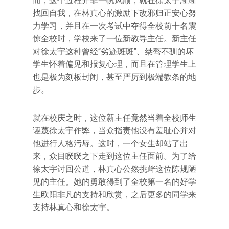
而，这个过程并非一帆风顺，就在徐太宇渐渐
找回自我，在林真心的激励下改邪归正安心努
力学习，并且在一次考试中夺得全校前十名震
惊全校时，学校来了一位新教导主任。新主任
对徐太宇这种曾经“劣迹斑斑”、桀骜不驯的坏
学生怀着偏见和报复心理，而且在管理学生上
也是极为刻板封闭，甚至严厉到极端教条的地
步。
就在校庆之时，这位新主任竟然当着全校师生
诬蔑徐太宇作弊，当众指责他没有羞耻心并对
他进行人格污辱。这时，一个女生却站了出
来，众目睽睽之下走到这位主任面前。为了给
徐太宇讨回公道，林真心公然挑衅这位陈规陋
见的主任。她的勇敢得到了全校第一名的好学
生欧阳非凡的支持和欣赏，之后更多的同学来
支持林真心和徐太宇。