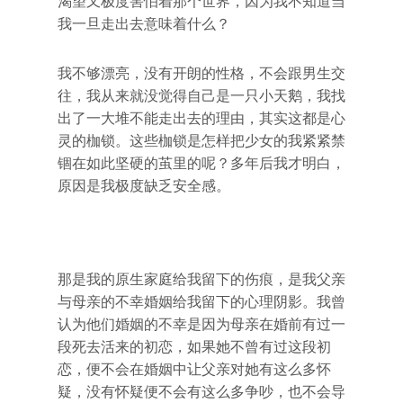
渴望又极度害怕着那个世界，因为我不知道当
我一旦走出去意味着什么？
我不够漂亮，没有开朗的性格，不会跟男生交
往，我从来就没觉得自己是一只小天鹅，我找
出了一大堆不能走出去的理由，其实这都是心
灵的枷锁。这些枷锁是怎样把少女的我紧紧禁
锢在如此坚硬的茧里的呢？多年后我才明白，
原因是我极度缺乏安全感。
那是我的原生家庭给我留下的伤痕，是我父亲
与母亲的不幸婚姻给我留下的心理阴影。我曾
认为他们婚姻的不幸是因为母亲在婚前有过一
段死去活来的初恋，如果她不曾有过这段初
恋，便不会在婚姻中让父亲对她有这么多怀
疑，没有怀疑便不会有这么多争吵，也不会导