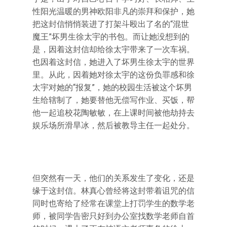
性阳光温暖的男神欧阳非凡的崇拜和保护，她
把这封信悄悄装进了打架斗殴出了名的“混世
魔王”坏男生徐太宇的书包。而让她没想到的
是，因着这封信却给徐太宇带来了一次车祸。
也因着这封信，她进入了坏男生徐太宇的世界
里。从此，因着她对徐太宇的这份负罪感和徐
太宇对她的“报复”，她的校园生活被这个坏男
生给辖制了，她要替他无偿写作业、买饭，帮
他一起追校花陶敏敏，在上课时间被他劫持去
娱乐场所滑旱冰，然后被教导主任一起处分。
但突然有一天，他们的关系发生了变化，还是
缘于这封信。林真心曾经将这封带着诅咒的信
同时也寄给了经常在课堂上打罚学生的数学老
师，被同学告密只好到办公室找数学老师自首