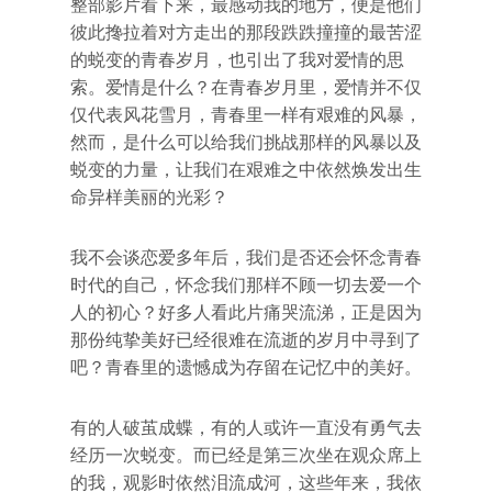
整部影片看下来，最感动我的地方，便是他们
彼此搀拉着对方走出的那段跌跌撞撞的最苦涩
的蜕变的青春岁月，也引出了我对爱情的思
索。爱情是什么？在青春岁月里，爱情并不仅
仅代表风花雪月，青春里一样有艰难的风暴，
然而，是什么可以给我们挑战那样的风暴以及
蜕变的力量，让我们在艰难之中依然焕发出生
命异样美丽的光彩？
我不会谈恋爱多年后，我们是否还会怀念青春
时代的自己，怀念我们那样不顾一切去爱一个
人的初心？好多人看此片痛哭流涕，正是因为
那份纯挚美好已经很难在流逝的岁月中寻到了
吧？青春里的遗憾成为存留在记忆中的美好。
有的人破茧成蝶，有的人或许一直没有勇气去
经历一次蜕变。而已经是第三次坐在观众席上
的我，观影时依然泪流成河，这些年来，我依