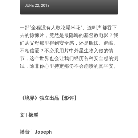
JUNE 22, 2018
一部“全程没有人敢吃爆米花”、连叫声都吞下
去的惊悚片，竟然是最隐晦的基督教电影？我
们从父母那里得到安全感，还是胆怯、退缩、
不相信爱？不必采用片中外星生物入侵的情
节，这个世界也会让我们经历各种安全感的测
试，除非你心里持定那份不会崩溃的真平安。
《境界》独立出品
【影评】
文
|
橡溪
播音丨Joseph