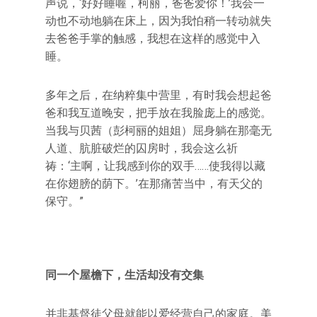
声说，‘好好睡喔，柯丽，爸爸爱你！’我会一
动也不动地躺在床上，因为我怕稍一转动就失
去爸爸手掌的触感，我想在这样的感觉中入
睡。
多年之后，在纳粹集中营里，有时我会想起爸
爸和我互道晚安，把手放在我脸庞上的感觉。
当我与贝茜（彭柯丽的姐姐）屈身躺在那毫无
人道、肮脏破烂的囚房时，我会这么祈
祷：‘主啊，让我感到你的双手……使我得以藏
在你翅膀的荫下。’在那痛苦当中，有天父的
保守。”
同一个屋檐下，生活却没有交集
并非基督徒父母就能以爱经营自己的家庭。美