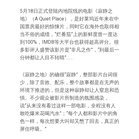
5月18日正式登陆内地院线的电影《寂静之
地》（A Quiet Place），是好莱坞近年来在中
国票房最好的惊悚片，同时它在海外也取得相
当不俗的成绩，“烂番茄”上的新鲜度曾一度达
到100%，IMDB等大平台也获得超高评分。很
多影评人盛赞该影片是“非凡之作”，“到最后一
分钟都让人目不转睛”……
《寂静之地》的确很“寂静”，整部影片台词很
少，除了音效、配乐，整个故事都是在无声的
环境下推进的，但是这种寂静却让人窒息和恐
惧。不少观众被影片所制造的氛围感染，
说“从来没有看过这样一部电影，全程没有人
敢吃爆米花喝汽水”；“每个人都和影片中的角
色一样，每次想要大叫却又憋了回去，真正的
屏住呼吸。”