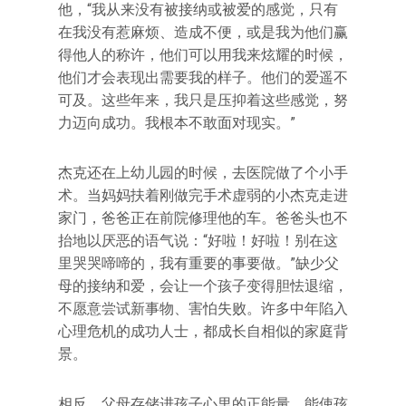
他，“我从来没有被接纳或被爱的感觉，只有
在我没有惹麻烦、造成不便，或是我为他们赢
得他人的称许，他们可以用我来炫耀的时候，
他们才会表现出需要我的样子。他们的爱遥不
可及。这些年来，我只是压抑着这些感觉，努
力迈向成功。我根本不敢面对现实。”
杰克还在上幼儿园的时候，去医院做了个小手
术。当妈妈扶着刚做完手术虚弱的小杰克走进
家门，爸爸正在前院修理他的车。爸爸头也不
抬地以厌恶的语气说：“好啦！好啦！别在这
里哭哭啼啼的，我有重要的事要做。”缺少父
母的接纳和爱，会让一个孩子变得胆怯退缩，
不愿意尝试新事物、害怕失败。许多中年陷入
心理危机的成功人士，都成长自相似的家庭背
景。
相反，父母存储进孩子心里的正能量，能使孩