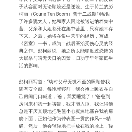
子从容面对无论顺境还是逆境。生于荷兰的彭
柯丽（Courie Ten Boom）曾于二战期间帮助
了许多犹太人，她和家人因此被送进纳粹集中
营。父亲和大姐都死在集中营里，只有她幸存
下来。之后，她将在集中营里的经历，写成
《密室》一书，成为二战后医治受伤心灵的经
典之作。彭柯丽说，她之所以能够度过恐怖的
大屠杀与暗无天日的囚禁，归功于早年家庭生
活的影响。
彭柯丽写道：“幼时父母无微不至的照顾使我
满有安全感。每晚就寝前，我会换上睡衣在自
己房间门口喊道，‘爸，我要睡觉了！’爸爸到
房间来和我一起祷告，我才能入睡。我记得他
总是不厌其烦地把毛毯小心翼翼地塞在我的肩
膀下面，正如他作为钟表匠一贯的作风——精
确。然后，他会轻轻地把手放在我的脸上，轻