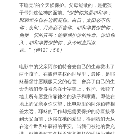
不睡觉”的全天候保护。父母能做的，是把孩
子带到这位神的面前。
“保护你的是耶和华；
耶和华在你右边荫庇你。白日，太阳必不伤
你；夜间，月亮必不害你。耶和华要保护你，
免受一切的灾害；他要保护你的性命。你出你
入，耶和华要保护你，从今时直到永
远。”（诗121：5-8）
电影中的父亲阿尔伯特舍去自己的生命救出了
两个孩子。在撒但掌权的世界里，最终，是耶
稣基督甘愿顺服天父的心意，舍弃了自己的生
命为我们受辱被杀在十字架上，救护、救赎了
地上所有愿意信靠祂名的孩子和家庭。即使在
地上的父亲令你失望，比电影里的阿尔伯特相
差太远，耶稣的工作却把需要保护的你直接带
到天父面前，沐浴在祂的爱里，得到我们无从
在这个世界中获得的平安。当我们被祂的爱充
满，就能勇敢在各样杀害和毁坏的现场为祂站