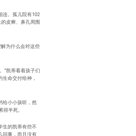
连。孤儿院有102
上的皮癣、鼻孔周围
理解为什么会对这些
。”凯蒂看着孩子们
的生命交付给神，
书给小小孩听，然
累得半死。
学生的凯蒂有些不
么回事，而且没有