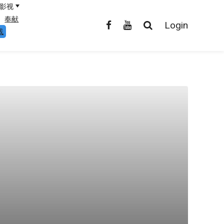
影视
奉献
Login
线