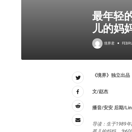
最年轻的
儿的妈
境界君
FEBRU
《境界》独立出品
文/赵杰
播音/安安 后期/Lin
导读：生于1989
孤儿的妈妈，为60