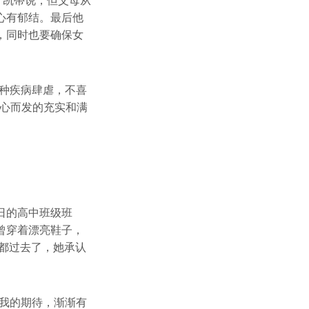
”凯蒂说，但父母从
心有郁结。最后他
，同时也要确保女
种疾病肆虐，不喜
由心而发的充实和满
日的高中班级班
曾穿着漂亮鞋子，
都过去了，她承认
我的期待，渐渐有