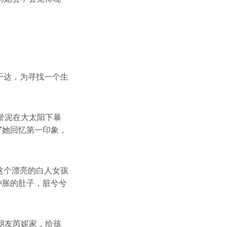
。
乌干达，为寻找一个生
淤泥在大太阳下暴
”她回忆第一印象，
，这个漂亮的白人女孩
肿胀的肚子，脏兮兮
朋友芮妮家，给孩