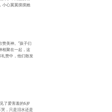
，小心翼翼摸摸她
赞美神。“孩子们
神相聚在一起，这
和礼赞中，他们散发
遇见了爱害羞的6岁
不哭，只是泪水还是