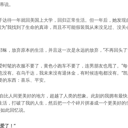
凯蒂说。
干达待一年就回美国上大学，回归正常生活。但一年后，她发现
，因为“我找到了生命的真谛，而且不可能假装我从来没见过、没关
耶稣，放弃原本的生活，并且这一次是永远的放弃，“不再回头了
爱时髦的衣服不要了，黄色小跑车不要了，连男朋友也甩了。“每
也没有。在乌干达，我未来没有退休金，有时候连电都没有。”
要的东西：喜乐、平安。
来自比人间更美好的地方，超越了人类的想象。此刻的我拥有最快
生活，打破了我的人生，然后把一个个碎片拼凑成一个更美好的生
蒂如此回忆说。
爱了！”