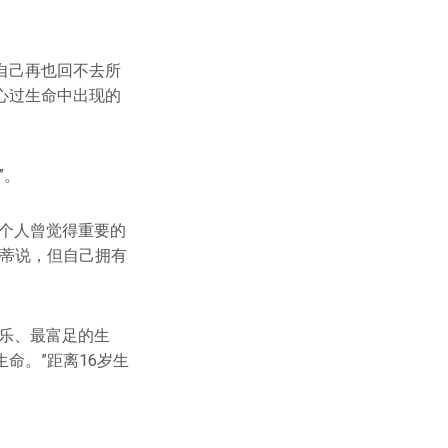
自己再也回不去所
心过生命中出现的
”。
个人曾觉得重要的
凯蒂说，但自己拥有
乐、最富足的生
命。”距离16岁生