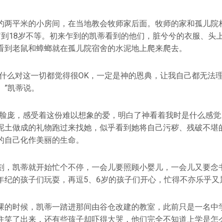
约两平米的小房间，在当地教会牧师家后面。牧师的家和孤儿院相
岁到18岁不等。初来乍到的凯蒂看到的他们，脏兮兮的衣服、头
看到老鼠和蟑螂就在孤儿院宿舍的水泥地上爬来爬去。
为什么对这一切都觉得很OK，一定是神的恩典，让我自己都无法
。”凯蒂说。
的脸庞，感受着这份难以想象的爱，明白了神看着我时是什么感觉
泥土做成的礼物跑过来找她，似乎看到她将自己污秽、残破不堪
的自己化作美丽的生命。
刻，凯蒂就开始忙个不停，一会儿要照顾小婴儿，一会儿又要念
年纪的孩子们玩耍，再逗5、6岁的孩子们开心，忙得不亦乐乎又
课的时候，凯蒂一踏进那间由谷仓改建的教室，此前只是一名中
住笑了出来，还有些孩子却吓得大哭，他们完全不知道上学是怎