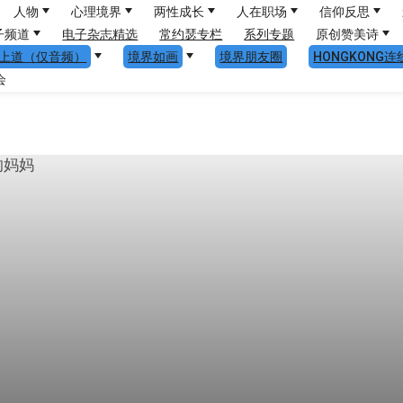
人物
心理境界
两性成长
人在职场
信仰反思
子频道
电子杂志精选
常约瑟专栏
系列专题
原创赞美诗
上道（仅音频）
境界如画
境界朋友圈
HONGKONG连
会