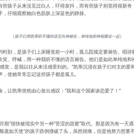
有些孩子从来没见过白人，吓得发抖，而有些孩子则觉得很新奇
手，仔细观察她白色肌肤上深蓝色的静脉。
（
孩子们用凯蒂听不懂的语言向神祷告，单纯地和神相聚在一起
）
的时刻，是孩子们上床睡觉前一小时，孤儿院规定要祷告、唱诗歌
欢笑、呼喊，用一种我听不懂的语言祷告。他们是如此单纯地和
’的感觉，是我以往从来没感受到的。”凯蒂沉浸在孩子们对主的爱
声，使她常常忘记这些孩子都是孤儿。
验，让凯蒂突然由心发出感叹：“我和这个国家谈恋爱了！”
月期”很快被现实中另一种“苦涩的甜蜜”取代。那是因为有一天
“脸庞如天使”的孩子跌倒撞破了头，虽然很痛，但是他努力想要