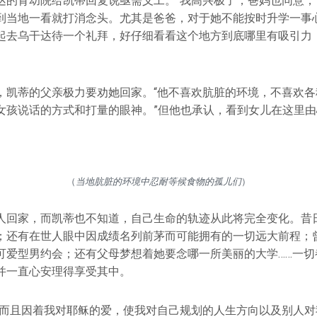
达的育幼院给凯蒂回复说亟需义工。“我高兴极了，爸妈也同意，
到当地一看就打消念头。尤其是爸爸，对于她不能按时升学一事
起去乌干达待一个礼拜，好仔细看看这个地方到底哪里有吸引力
，凯蒂的父亲极力要劝她回家。“他不喜欢肮脏的环境，不喜欢各
女孩说话的方式和打量的眼神。”但他也承认，看到女儿在这里
（
当地肮脏的环境中忍耐等候食物的孤儿们
）
人回家，而凯蒂也不知道，自己生命的轨迹从此将完全变化。昔
；还有在世人眼中因成绩名列前茅而可能拥有的一切远大前程；
可爱型男约会；还有父母梦想着她要念哪一所美丽的大学……一切
并一直心安理得享受其中。
，而且因着我对耶稣的爱，使我对自己规划的人生方向以及别人对