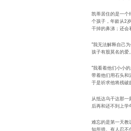
凯蒂居住的是一个
个孩子，年龄从2
干掉的鼻涕；还会
“我无法解释自己
孩子有股莫名的爱
“我看着他们小小
带着他们用石头和
于是祈求他将残破
从抵达乌干达那一
后再和还不到上学
难忘的是第一天教
知所措。有人忍不