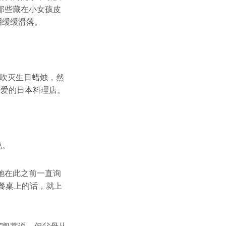
那些藏在小女孩皮
泪缓缓滑落。
备吹灭生日蜡烛，然
最爱的日本料理店。
说。
她在此之前一直询
餐桌上的话，就上