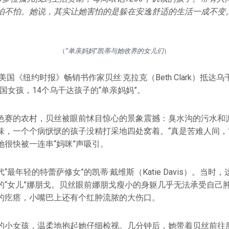
怕不怕。她说，其实让她害怕的是躲在安逸舒适的生活一成不变
（
“单亲妈妈”凯蒂与她收养的女儿们
）
，美国《纽约时报》畅销书作家贝丝·克拉克（Beth Clark）抵达
岁美国女孩，14个乌干达孩子的“单亲妈妈”。
色赛的农村，贝丝被眼前怵目惊心的景象震撼：臭水沟的污水和
味，一个个病恹恹的孩子没精打采地四处窝着。“真是苦难人间，
她很快被一连串“妈咪”声吸引。
“最年轻的特蕾萨修女”的凯蒂·戴维斯（Katie Davis）。当时
的“女儿”娜朋戈。贝丝眼前娜朋戈瘦小的身躯几乎无法承受自己
的疙瘩，小嘴巴上还有个红肿流脓的大伤口。
的小女孩，温柔地抱起她仔细检视。几分钟后，她带着贝丝前往