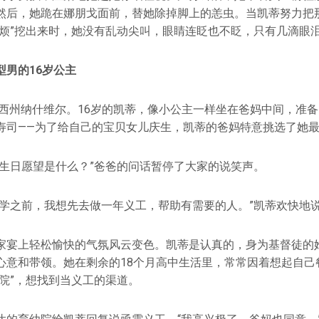
然后，她跪在娜朋戈面前，替她除掉脚上的恙虫。当凯蒂努力把
麻烦”挖出来时，她没有乱动尖叫，眼睛连眨也不眨，只有几滴眼
型男的16岁公主
田纳西州纳什维尔。16岁的凯蒂，像小公主一样坐在爸妈中间，准
寿司——为了给自己的宝贝女儿庆生，凯蒂的爸妈特意挑选了她
的生日愿望是什么？”爸爸的问话暂停了大家的说笑声。
大学之前，我想先去做一年义工，帮助有需要的人。”凯蒂欢快地
家宴上轻松愉快的气氛风云变色。凯蒂是认真的，身为基督徒的
心意和带领。她在剩余的18个月高中生活里，常常因着想起自己
儿院”，想找到当义工的渠道。