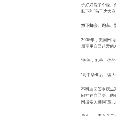
子好好洗了个澡。
肤下的“乌干达大
放下舞会、跑车、
2005年，美国
后享用自己超爱的
“等等，凯蒂，你
“高中毕业后，读
不料这回答令庆生
问神在自己身上的
网搜索关键词“孤