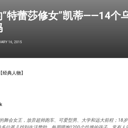
“特蕾莎修女”凯蒂——14个
妈
ARY 16, 2015
【经典人物】
k
年的舞会女王，放弃超帅跑车、可爱型男、大学和远大前程；18岁
0多位孤儿找到生活赞助，每周喂饱1200个饥饿的孩子。常有