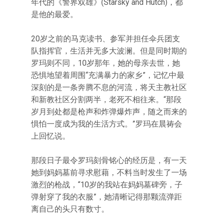
年代的《警界双雄》(Starsky and Hutch)，都
是他的最爱。
20岁之前的马克读书、参军并担任伞兵团支
队指挥官，生活并无多大波澜。但是同时期的
罗玛则不同，10岁那年，她的母亲去世，她
恐惧地望着周围“充满暴力的家乡”，记忆中最
深刻的是一条奔腾不息的河流，将天主教社区
和新教社区分割两半，老死不相往来。“那段
岁月到处都是枪声和炸弹爆炸声，随之而来的
惧怕一度成为我的生活方式。”罗玛在晨祷会
上回忆说。
那段日子最令罗玛刻骨铭心的经历是，有一天
她到妈妈墓前寻求慰藉，不料当时发生了一场
激烈的枪战，“10岁的我站在妈妈墓碑旁，子
弹射穿了我的衣服”，她清晰记得那颗流弹距
离自己的头只有数寸。