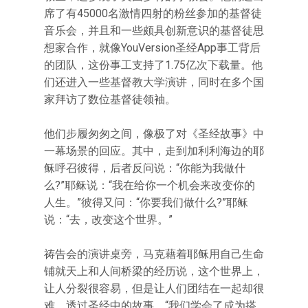
席了有45000名激情四射的粉丝参加的基督徒
音乐会，并且和一些颇具创新意识的基督徒思
想家合作，就像YouVersion圣经App事工背后
的团队，这份事工支持了1.75亿次下载量。他
们还进入一些基督教大学演讲，同时在多个国
家拜访了数位基督徒领袖。
他们步履匆匆之间，像极了对《圣经故事》中
一幕场景的回应。其中，走到加利利海边的耶
稣呼召彼得，后者反问说：“你能为我做什
么?”耶稣说：“我在给你一个机会来改变你的
人生。”彼得又问：“你要我们做什么?”耶稣
说：“去，改变这个世界。”
祷告会的演讲桌旁，马克藉着耶稣用自己生命
铺就天上和人间桥梁的经历说，这个世界上，
让人分裂很容易，但是让人们团结在一起却很
难。透过圣经中的故事，“我们学会了成为搭