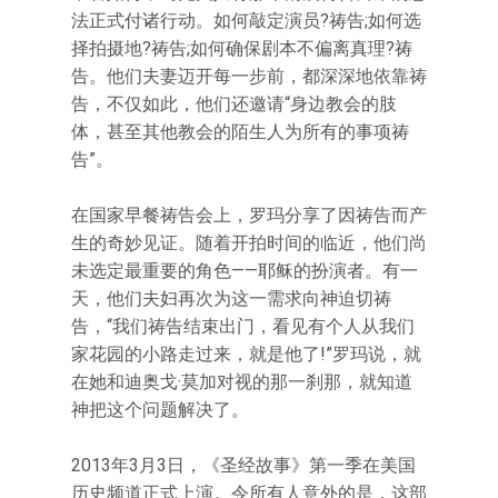
法正式付诸行动。如何敲定演员?祷告;如何选
择拍摄地?祷告;如何确保剧本不偏离真理?祷
告。他们夫妻迈开每一步前，都深深地依靠祷
告，不仅如此，他们还邀请“身边教会的肢
体，甚至其他教会的陌生人为所有的事项祷
告”。
在国家早餐祷告会上，罗玛分享了因祷告而产
生的奇妙见证。随着开拍时间的临近，他们尚
未选定最重要的角色——耶稣的扮演者。有一
天，他们夫妇再次为这一需求向神迫切祷
告，“我们祷告结束出门，看见有个人从我们
家花园的小路走过来，就是他了!”罗玛说，就
在她和迪奥戈·莫加对视的那一刹那，就知道
神把这个问题解决了。
2013年3月3日，《圣经故事》第一季在美国
历史频道正式上演。令所有人意外的是，这部