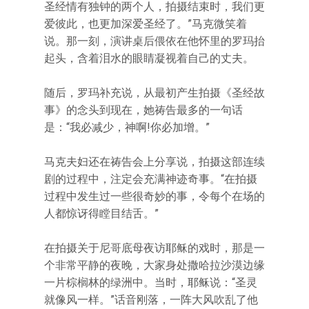
圣经情有独钟的两个人，拍摄结束时，我们更
爱彼此，也更加深爱圣经了。”马克微笑着
说。那一刻，演讲桌后偎依在他怀里的罗玛抬
起头，含着泪水的眼睛凝视着自己的丈夫。
随后，罗玛补充说，从最初产生拍摄《圣经故
事》的念头到现在，她祷告最多的一句话
是：“我必减少，神啊!你必加增。”
马克夫妇还在祷告会上分享说，拍摄这部连续
剧的过程中，注定会充满神迹奇事。“在拍摄
过程中发生过一些很奇妙的事，令每个在场的
人都惊讶得瞠目结舌。”
在拍摄关于尼哥底母夜访耶稣的戏时，那是一
个非常平静的夜晚，大家身处撒哈拉沙漠边缘
一片棕榈林的绿洲中。当时，耶稣说：“圣灵
就像风一样。”话音刚落，一阵大风吹乱了他