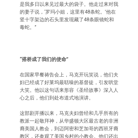
是我多日以来见过最大的袋子。他走过来对我
的妻子说，‘罗玛小姐，这里有48条蛇。’他在
竖十字架边的石头里发现藏了48条眼镜蛇和
毒蛇。”
“搭桥成了我们的使命”
在国家早餐祷告会上，马克开玩笑说，他们夫
妇已经成了好莱坞最聒噪的基督徒，引发哄堂
大笑。他以这句话来形容《圣经故事》深入人
心之后，他们到处布道式地演讲。
这部剧开播以来，马克夫妇曾经和几乎所有的
教派一起敬拜神，从华盛顿大区最古老的非洲
裔美国人教会，到迈阿密和芝加哥的西班牙裔
教区，还参观了美国乡村的小教会。他们还出