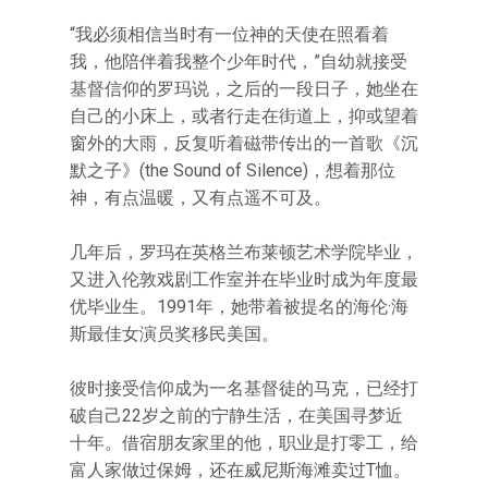
“我必须相信当时有一位神的天使在照看着
我，他陪伴着我整个少年时代，”自幼就接受
基督信仰的罗玛说，之后的一段日子，她坐在
自己的小床上，或者行走在街道上，抑或望着
窗外的大雨，反复听着磁带传出的一首歌《沉
默之子》(the Sound of Silence)，想着那位
神，有点温暖，又有点遥不可及。
几年后，罗玛在英格兰布莱顿艺术学院毕业，
又进入伦敦戏剧工作室并在毕业时成为年度最
优毕业生。1991年，她带着被提名的海伦·海
斯最佳女演员奖移民美国。
彼时接受信仰成为一名基督徒的马克，已经打
破自己22岁之前的宁静生活，在美国寻梦近
十年。借宿朋友家里的他，职业是打零工，给
富人家做过保姆，还在威尼斯海滩卖过T恤。