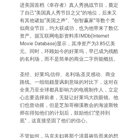
进美国首档《幸存者》真人秀挑战节目，奠定
了自己“美国真人秀节目之父”的地位，后来又
有其他诸如“美国之声”、“创智赢家”等数个类
似商业节目，均大获成功，也为他带来了数亿
资产。据互联网电影资料库IMDb(Internet
Movie Database)显示，其净资产为3.85亿美
元。同时，环顾如今的好莱坞，早已成为残酷
的名利场，而不是简单的商业二字所能概括。
圣经、好莱坞;信仰、名利场;圣灵感动、商业
路线。一组组颇显讽刺意味的对比下，这对在
全美乃至全球都具影响力的电视制作人，立定
心志要选择前者，无疑让好莱坞大跌眼镜。他
们也曾动摇，但是芝加哥柳溪教会的海波斯牧
师在得知他们的计划后，鼓励他们“坚持到
底”，这直接坚固了他们的信心。
不管如何，马克夫妇将那个清晨祷告而来的想