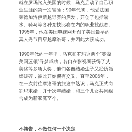
就在罗玛踏入美国的时候，马克启动了自己职
业生涯的第一次冒险：90年代初，他受法国
莱德加洛伊斯越野赛的启发，开创了包括潜
水、骑马等各种竞技比赛在内的职业挑战赛。
1995年，他在美国电视网开创了美国最早的
真人秀节目穿越摩洛哥，并因此大获成功。
1990年代的十年里，马克和罗玛这两个“英裔
美国蓝领”寻梦成功，各自在影视圈获得了艾
美奖等多项大奖，他们各自结婚生子又经历婚
姻破碎，彼此开始偶有交叉。直至2006年，
在一次前往摩洛哥的旅途中熟识，马克正式向
罗玛求婚，并于次年结婚，和三个儿女共同组
合成为新家庭至今。
不祷告，不做任何一个决定