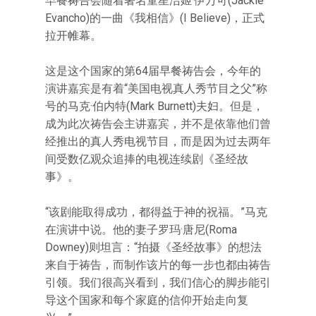
早餐祷告会随着著名童星洁姬·伊万可(Jackie
Evancho)的一曲《我相信》(I Believe)，正式
拉开帷幕。
这是这个国家的第64届早餐祷告会，今年的
演讲嘉宾是有着“美国电视真人秀节目之父”称
号的马克·伯内特(Mark Burnett)夫妇。但是，
成为此次祷告会主讲嘉宾，并不是依靠他们曾
经推出的真人秀电视节目，而是因为过去两年
间受数亿观众追捧的电视连续剧《圣经故
事》。
“该剧能取得成功，都得益于神的祝福。”马克
在演讲中说。他的妻子罗玛·唐尼(Roma
Downey)则坦言：“拍摄《圣经故事》的想法
来自于祷告，而制作该片的每一步也都由祷告
引领。我们很高兴看到，我们信心的脚步能引
导这个国家和每个家庭的信仰开始走向复