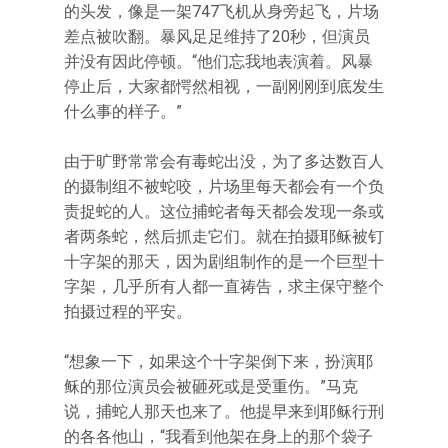
的头发，像是一架747飞机从身旁起飞，片场
差点被吹翻。暴风足足维持了20秒，但演员
并没有因此停顿。“他们忘我地表演着。风暴
停止后，大家都愕然相视，一副刚刚到底发生
什么事的样子。”
由于旷野常常会有毒蛇出没，为了多达数百人
的摄制组不被蛇咬，片场里每天都会有一个负
责捉蛇的人。这位捕蛇者每天都会发现一条或
者两条蛇，然后抓走它们。就在拍摄耶稣被钉
十字架的那天，因为剧组制作的是一个巨型十
字架，几乎所有人都一直祷告，求主保守整个
拍摄过程的平安。
“想象一下，如果这个十字架倒下来，扮演耶
稣的那位演员会被砸死或是受重伤。”马克
说，捕蛇人那天也来了。他提早来到耶稣行刑
的各各他山，“我看到他架在身上的那个袋子