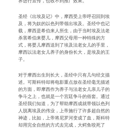
界进行宣传，也收不到推广效果。
圣经《出埃及记》中，摩西受上帝呼召回到埃
及，将为奴的以色列带领出埃及。圣经中也记
载，摩西是希伯来人所生，由于当时埃及法老
杀害希伯来婴儿，摩西父母用一种特殊的方
式，将婴儿摩西送到了埃及法老女儿的手里，
摩西以法老女儿养子的身份长大，是埃及的王
子。
对于摩西出生到长大，圣经中只有几句经文描
述。可斯科特却将电影重点放在圣经毫无描述
的方面，即摩西作为养子与法老女儿亲儿子的
争斗之上，也就是一个宫廷争斗的俗套。通过
圣经我们知道，为了帮助摩西成就带领以色列
人脱离埃及的伟业，上帝施行了许多超自然的
神迹，比如，上帝将尼罗河变成了血，斯科特
却用完全自然的方式去完成，大鳄鱼咬死了