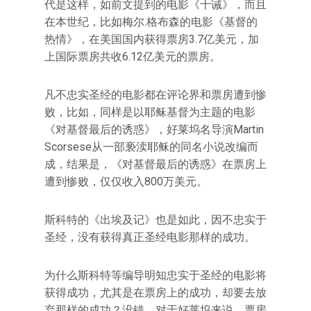
代是这样，如前文提到的电影《十诫》，而且
在本世纪，比如梅尔.格布森的电影《基督的
热情》，在美国国内获得票房3.7亿美元，加
上国际票房共收6.12亿美元的票房。
凡不忠实圣经的电影都在评论界和票房遭到惨
败，比如，同样是以耶稣基督为主题的电影
《对基督最后的诱惑》，好莱坞名导演Martin
Scorsese从一部亵渎耶稣的同名小说改编而
成，结果是，《对基督最后的诱惑》在票房上
遭到惨败，仅仅收入800万美元。
斯科特的《出埃及记》也是如此，因不忠实于
圣经，没有获得真正圣经电影那样的成功。
为什么斯科特等编导明知忠实于圣经的电影将
获得成功，尤其是在票房上的成功，却要去放
弃那样的成功？没错，对于好莱坞来说，票房