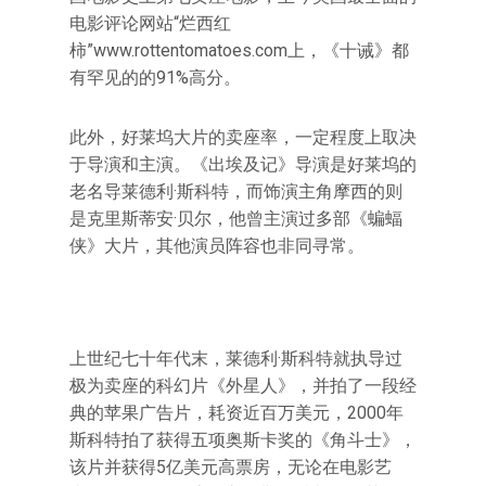
电影评论网站“烂西红
柿”www.rottentomatoes.com上，《十诫》都
有罕见的的91%高分。
此外，好莱坞大片的卖座率，一定程度上取决
于导演和主演。《出埃及记》导演是好莱坞的
老名导莱德利·斯科特，而饰演主角摩西的则
是克里斯蒂安·贝尔，他曾主演过多部《蝙蝠
侠》大片，其他演员阵容也非同寻常。
上世纪七十年代末，莱德利·斯科特就执导过
极为卖座的科幻片《外星人》，并拍了一段经
典的苹果广告片，耗资近百万美元，2000年
斯科特拍了获得五项奥斯卡奖的《角斗士》，
该片并获得5亿美元高票房，无论在电影艺