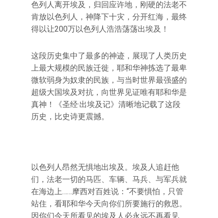
色列人离开埃及，归回应许地，刚硬的法老不
肯放以色列人，神降下十灾，分开红海，最终
得以让200万以色列人浩浩荡荡出埃及！
这段历史集中了最多的神迹，展现了人类历史
上最大规模的民族迁徙，耶和华神拣选了最卑
微软弱身为奴隶的民族，与当时世界最强盛的
超级大国埃及对抗，向世界见证唯有耶和华是
真神！《圣经·出埃及记》清晰地记载了这段
历史，比史诗更震撼。
以色列人昂然无惧地出埃及。埃及人追赶他
们，法老一切的马匹、车辆、马兵、与军兵就
在海边上……摩西对百姓说：“不要惧怕，只管
站住，看耶和华今天向你们所要施行的救恩。
因你们今天所看见的埃及人必永远不再看见