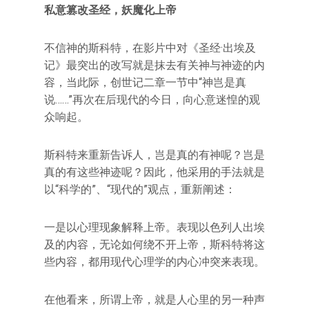
私意篡改圣经，妖魔化上帝
不信神的斯科特，在影片中对《圣经·出埃及
记》最突出的改写就是抹去有关神与神迹的内
容，当此际，创世记二章一节中“神岂是真
说……”再次在后现代的今日，向心意迷惶的观
众响起。
斯科特来重新告诉人，岂是真的有神呢？岂是
真的有这些神迹呢？因此，他采用的手法就是
以“科学的”、“现代的”观点，重新阐述：
一是以心理现象解释上帝。表现以色列人出埃
及的内容，无论如何绕不开上帝，斯科特将这
些内容，都用现代心理学的内心冲突来表现。
在他看来，所谓上帝，就是人心里的另一种声