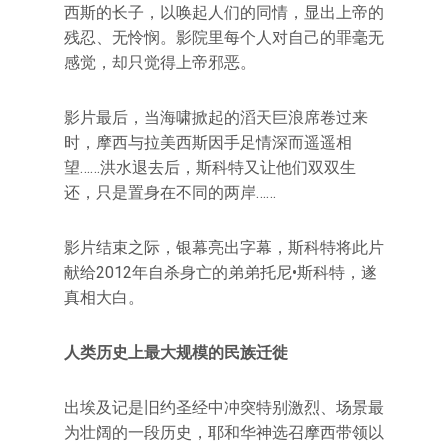
西斯的长子，以唤起人们的同情，显出上帝的
残忍、无怜悯。影院里每个人对自己的罪毫无
感觉，却只觉得上帝邪恶。
影片最后，当海啸掀起的滔天巨浪席卷过来
时，摩西与拉美西斯因手足情深而遥遥相
望……洪水退去后，斯科特又让他们双双生
还，只是置身在不同的两岸……
影片结束之际，银幕亮出字幕，斯科特将此片
献给2012年自杀身亡的弟弟托尼•斯科特，遂
真相大白。
人类历史上最大规模的民族迁徙
出埃及记是旧约圣经中冲突特别激烈、场景最
为壮阔的一段历史，耶和华神选召摩西带领以