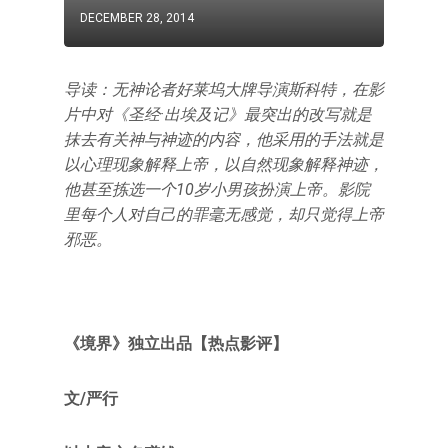
DECEMBER 28, 2014
导读：无神论者好莱坞大牌导演斯科特，在影
片中对《圣经·出埃及记》最突出的改写就是
抹去有关神与神迹的内容，他采用的手法就是
以心理现象解释上帝，以自然现象解释神迹，
他甚至拣选一个10岁小男孩扮演上帝。影院
里每个人对自己的罪毫无感觉，却只觉得上帝
邪恶。
《境界》独立出品【热点影评】
文/严行