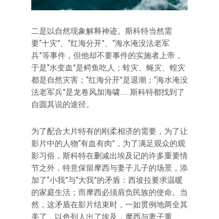
二是以自然现象解释神迹。斯科特当然需
要“十灾”、“红海分开”、“海水淹没法老军
兵”等事件，但他却不要事件的实施者上帝，
于是“水变血”是鳄鱼吃人；蛙灾、蝇灾、蝗灾
都是自然灾害；“红海分开”是退潮；“海水淹没
法老军兵”是龙卷风加海啸……斯科特都找到了
自圆其说的途径。
为了配合大片特有的刚柔相济的需要，为了让
影片中的人物“有血有肉”，为了满足观众的观
影习俗，斯科特在删减出埃及记的许多重要情
节之外，特意保留摩西与妻子儿子的场景，添
加了“小我”与“大我”的矛盾：西坡拉要求温暖
的家庭生活；而摩西必须肩负民族的使命。当
然，这矛盾在影片结束时，一如贯例地两全其
美了，以色列人出了埃及，摩西与妻子重