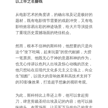
以上帝之名赚钱
从电影艺术的角度讲，的确出埃及记是极好的
题材，既有电影情节需要的戏剧冲突，又有电
影特效容易出彩的神迹场景，给大片导演提供
了重现历史震撼场面的绝佳机会。
然而，根本不信神的斯科特，他想要的只是向
这个“坐下吃喝，起来玩耍”的世代献媚，大捞
一笔票房。他既无心于神的意愿和神的作为，
也无心传讲以色列人出埃及惊心动魄的历史，
他只想站在后现代文化多元主义立场上，向众
生“炫酷”，以强大的音响效果和高技术支持下
的3D影像效果，打造超乎想象的视听奇观。
为此，斯科特比上帝还上帝，他可以拿起剪
刀，肆意剪裁圣经出埃及记的内容；他可以操
纵镜头，布置场面，让千军万马按自己的意志