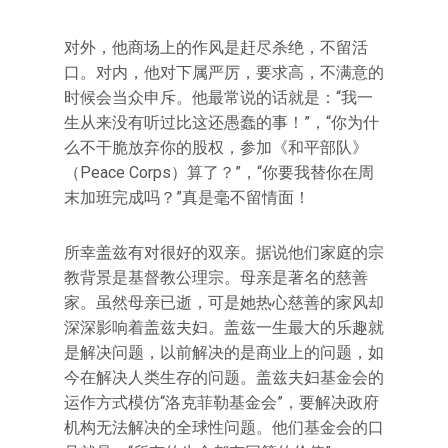
对外，他商场上的作风是赶尽杀绝，不留活
口。对内，他对下属严厉，要求高，不满意的
时候会当众申斥。他最常说的话就是：“我一
生从来没有听过比这还愚蠢的事！”，“你为什
么不干脆放弃你的股权，参加《和平部队》
（Peace Corps）算了？”，“你要我替你在周
末加班完成吗？”真是毫不留情面！
所幸盖兹有对很好的双亲。据说他们家庭的宗
教背景是基督教公理宗。母亲是著名的慈善
家。虽然母亲已逝，可是她热心慈善的家风却
深深影响着盖兹夫妇。盖兹一生最大的乐趣就
是解决问题，以前解决的是商业上的问题，如
今在解决人类生存的问题。盖兹夫妇基金会的
运作方式模仿“洛克菲勒基金会”，要解决政府
机构无法解决的全球性问题。他们基金会的口