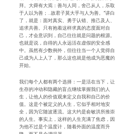
拜。大舜有大焉：善与人同，舍己从人，乐取
于人以为善；…故君子莫大乎与人为善。”讲白
了，就是：面对真实、勇于认错、推己及人、
追求共善。只有抱着这样求真的态度面对自
己，才会意识到，自己往往就是问题的根源。
也就是说，自得的人永远活在虚假的安全感
中。虽然有少数例外，但往往当一个人觉得自
己成为人上人了，那么这也就是他成为恶魔的
开始。
我们每个人都有两个选择：一是活在当下，让
生存的冲动和隐藏的盲点继续掌握我们的人
生，让他人的价值观来定义自我和自己的价
值。这是个被定义的人生，它似乎相对地安
全，因为它随波逐流。这大约是俞敏洪所推崇
的人生。事实上，这样的人生充满了焦虑，因
为他不过是个温度计，随着外面的温度而升