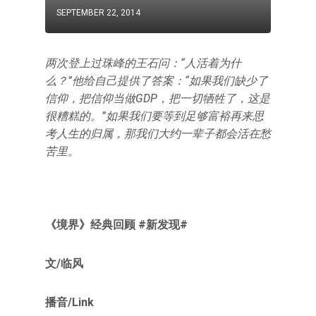
SEPTEMBER 22, 2014
两次登上过珠峰的王石问：“人活着为什
么？”他给自己提供了答案：“如果我们缺少了
信仰，把信仰当做GDP，把一切牺牲了，这是
很糟糕的。”如果我们要等到足够富裕再来思
考人生的归属，那我们大约一辈子都会活在愁
苦里。
《境界》经典回顾 #新发现#
文/临风
播音/Link