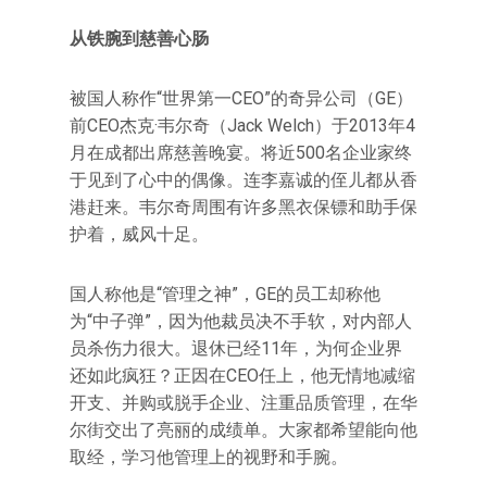
从铁腕到慈善心肠
被国人称作“世界第一CEO”的奇异公司（GE）
前CEO杰克·韦尔奇（Jack Welch）于2013年4
月在成都出席慈善晚宴。将近500名企业家终
于见到了心中的偶像。连李嘉诚的侄儿都从香
港赶来。韦尔奇周围有许多黑衣保镖和助手保
护着，威风十足。
国人称他是“管理之神”，GE的员工却称他
为“中子弹”，因为他裁员决不手软，对内部人
员杀伤力很大。退休已经11年，为何企业界
还如此疯狂？正因在CEO任上，他无情地减缩
开支、并购或脱手企业、注重品质管理，在华
尔街交出了亮丽的成绩单。大家都希望能向他
取经，学习他管理上的视野和手腕。