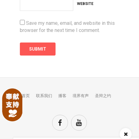
WEBSITE
Save my name, email, and website in this
browser for the next time I comment.
首页
联系我们
播客
境界有声
圣辩之约