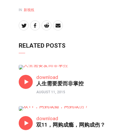
IN:
新视线
RELATED POSTS
新视线
download
人生需要爱而非掌控
AUGUST 11, 2015
新视线
download
双11，网购成瘾，网购成伤？