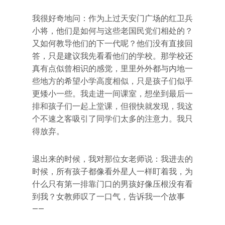
我很好奇地问：作为上过天安门广场的红卫兵
小将，他们是如何与这些老国民党们相处的？
又如何教导他们的下一代呢？他们没有直接回
答，只是建议我先看看他们的学校。那学校还
真有点似曾相识的感觉，里里外外都与内地一
些地方的希望小学高度相似，只是孩子们似乎
更矮小一些。我走进一间课室，想坐到最后一
排和孩子们一起上堂课，但很快就发现，我这
个不速之客吸引了同学们太多的注意力。我只
得放弃。
退出来的时候，我对那位女老师说：我进去的
时候，所有孩子都像看外星人一样盯着我，为
什么只有第一排靠门口的男孩好像压根没有看
到我？女教师叹了一口气，告诉我一个故事
——