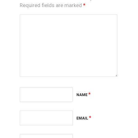
Required fields are marked
*
*
NAME
*
EMAIL