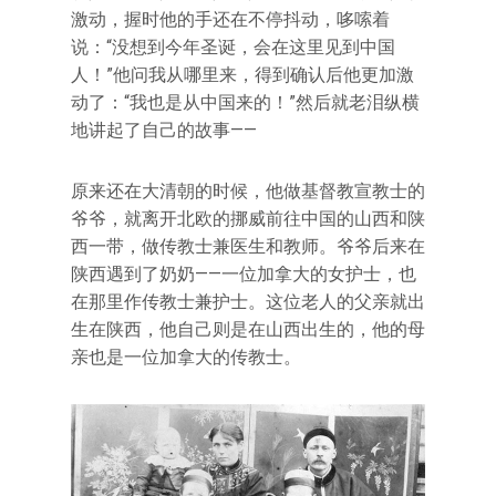
激动，握时他的手还在不停抖动，哆嗦着
说：“没想到今年圣诞，会在这里见到中国
人！”他问我从哪里来，得到确认后他更加激
动了：“我也是从中国来的！”然后就老泪纵横
地讲起了自己的故事——
原来还在大清朝的时候，他做基督教宣教士的
爷爷，就离开北欧的挪威前往中国的山西和陕
西一带，做传教士兼医生和教师。爷爷后来在
陕西遇到了奶奶——一位加拿大的女护士，也
在那里作传教士兼护士。这位老人的父亲就出
生在陕西，他自己则是在山西出生的，他的母
亲也是一位加拿大的传教士。