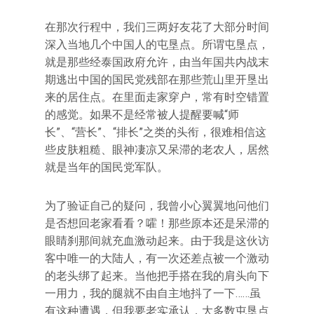
在那次行程中，我们三两好友花了大部分时间
深入当地几个中国人的屯垦点。所谓屯垦点，
就是那些经泰国政府允许，由当年国共内战末
期逃出中国的国民党残部在那些荒山里开垦出
来的居住点。在里面走家穿户，常有时空错置
的感觉。如果不是经常被人提醒要喊“师
长”、“营长”、“排长”之类的头衔，很难相信这
些皮肤粗糙、眼神凄凉又呆滞的老农人，居然
就是当年的国民党军队。
为了验证自己的疑问，我曾小心翼翼地问他们
是否想回老家看看？嚯！那些原本还是呆滞的
眼睛刹那间就充血激动起来。由于我是这伙访
客中唯一的大陆人，有一次还差点被一个激动
的老头绑了起来。当他把手搭在我的肩头向下
一用力，我的腿就不由自主地抖了一下……虽
有这种遭遇，但我要老实承认，大多数屯垦点