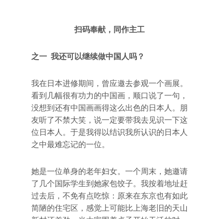
扫码奉献，同作主工
之一
我还可以继续做中国人吗？
我在日本进修期间，曾应邀去参观一个画展。
看到几幅很有功力的中国画，顺口说了一句，
没想到还有中国画画得这么出色的日本人。朋
友听了不禁大笑，说一定要带我去见识一下这
位日本人。于是我得以结识我所认识的日本人
之中最难忘记的一位。
她是一位单身的老年妇女。一个周末，她邀请
了几个国际学生到她家包饺子。我按着地址赶
过去后，不免有点吃惊：原来在东京也有如此
简陋的住宅区，感觉上可能比上海老旧的天山