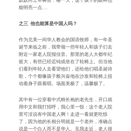
默默向上帝祷告：哪一天，这个孩子的眼神也
能明亮一点……
之三
他也能算是中国人吗？
作为北美一间华人教会的国语牧师，有一年圣
诞节来临之前，我带领一些年轻人和孩子们去
附近一家老人院报佳音。那里的老人大都年纪
挺大，有些已经迟钝或坐在了轮椅上。但当他
们看到年轻人去看望他们，还给他们唱圣诞诗
歌，个个都像孩子般兴奋地在沙发和轮椅上扭
动着身子跟着唱。场面美极了，温馨极了。
其中有一位穿着中式棉长袍的老先生，开口就
用中文和我打招呼，我心里一惊：这个老人院
里可没说有中国老人啊！走进一看就更吃惊
了，因为他的长相分明就是一个老外，准确点
说是一个白人而不是华人。见我走近，老人很