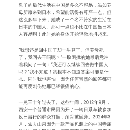
鬼子的后代生活在中国是多么不容易，虽如养
母所愿来到日本，希望能活得有尊严一点。但
这么多年下来，她成了一个名不符实的生活在
日本的中国人。那可一点也不比在中国当日本
人容易啊！此时她的身体开始轻微地抖起来。
“我想还是回中国了却一生算了。但养母死
了，我回去干吗呢？”一脸困扰的她最后竟冲
着我问了一句：“我还可以继续回去做中国人
吗？”我不知道！我根本不知道答案可能是什
么。同时我也害怕，因为任何冒然的回答都可
能再度刺伤她那已经很痛的心。
一晃三十年过去了。这些年间，2012年9月，
西安一个普通市民因为开了一辆日系车被参加
反日游行的群众打砸，颅骨被砸穿。2024年3
月，农夫山泉因为一款产品包装上的中国寺庙