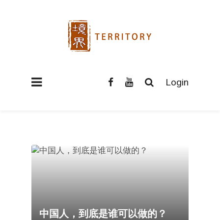
Login
中国人，到底是谁可以做的？