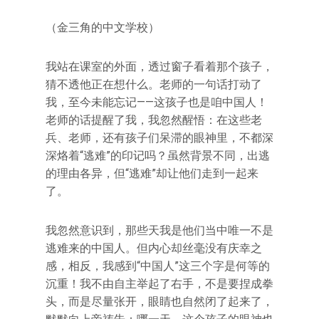
（金三角的中文学校）
我站在课室的外面，透过窗子看着那个孩子，
猜不透他正在想什么。老师的一句话打动了
我，至今未能忘记——这孩子也是咱中国人！
老师的话提醒了我，我忽然醒悟：在这些老
兵、老师，还有孩子们呆滞的眼神里，不都深
深烙着“逃难”的印记吗？虽然背景不同，出逃
的理由各异，但“逃难”却让他们走到一起来
了。
我忽然意识到，那些天我是他们当中唯一不是
逃难来的中国人。但内心却丝毫没有庆幸之
感，相反，我感到“中国人”这三个字是何等的
沉重！我不由自主举起了右手，不是要捏成拳
头，而是尽量张开，眼睛也自然闭了起来了，