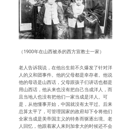
（1900年在山西被杀的西方宣教士一家）
老人告诉我说，在他出生前不久爆发了针对洋
人的义和团事件。他的父母都是幸存者。他说
他的母语是山西话，父母跟孩子们讲话也都是
用山西话，他从来也没有把自己当成洋人，而
且当地人也没有把他们一家当成是洋人。可
是，从他懂事开始，中国就没有太平过。后来
总算太平了，可管理国家的政府却下令将他们
全家当成是美帝国主义的特务而驱逐出境。老
人回忆，他跟着家人来到加拿大的时候还不会