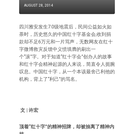
AUGUST 28, 2014
四川雅安发生7.0级地震后，民间公益如火如
荼时，历史悠久的中国红十字基金会,收到捐
款却不足6万元和一片骂声，无数网友在红十
字微博救灾反馈中义愤填膺的刷出一
个“滚”字。对于知道“红十字会”创办人的故事
和红十字会精神起源的人来说，简直令人扼腕
叹息。中国红十字，从一个本该最舍己利他的
机构，背上了“利己”的骂名。
文 | 许宏
顶着“红十字”的精神招牌，却被抽离了精神内