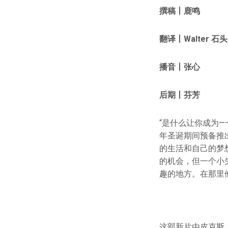
撰稿丨鹿鸣
翻译丨Walter 石头 Mi
播音丨张心
后期丨芬芳
“是什么让你成为
年圣诞期间预备推出
的生活和自己的梦
的机会，但一个小
趣的地方。在那里
这部新片由皮克斯（P