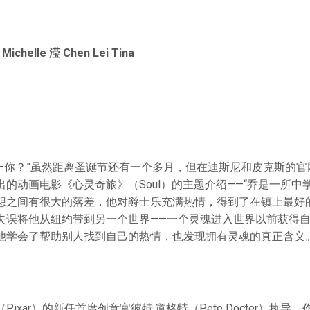
chelle 滢 Chen Lei Tina
——你？”虽然距离圣诞节还有一个多月，但在迪斯尼和皮克斯的
的动画电影《心灵奇旅》（Soul）的主题介绍——“乔是一所中
想之间有很大的落差，他对爵士乐充满热情，得到了在镇上最好
失误将他从纽约带到另一个世界——一个灵魂进入世界以前获得
他学会了帮助别人找到自己的热情，也发现拥有灵魂的真正含义。
ixar）的新任首席创意官彼特·道格特（Pete Docter）执