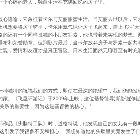
一个心碎的老人，独自生活在充满回忆的房子里。
核心隐喻，它象征着卡尔与艾丽甜蜜生活。当艾丽去世以后，它
土机想要将房子铲平，卡尔用氦气球让房子飞起来，踏上飞往“天
路的还有一个同样孤独的小朋友罗素，他也带着未实现的梦想。
瀑布和荣誉勋章。但到影片最后，当卡尔放弃房子与罗素一起共
壮观，爱情和友谊才是真正冒险。日常生活固然无聊甚至有时充
。
一种独特的祝福我们的方式，即使在最深的绝望中，我们仍能发
的家。《飞屋环游记》于2009年上映，这位基督徒导演说他的
“关系的重要性，因为这是基督教的核心。”
部作品《头脑特工队》时，道格特说，他发现自己的女儿有一段
，这引发了我很多不安和担⼼……我想知道她的头脑里究竟发生了什