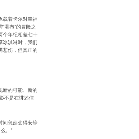
承载着卡尔对幸福
堂瀑布”的冒险之
两个年纪相差七十
享冰淇淋时，我们
满悲伤，但真正的
现新的可能、新的
电影不是在讲述信
时间忽然变得安静
么。”