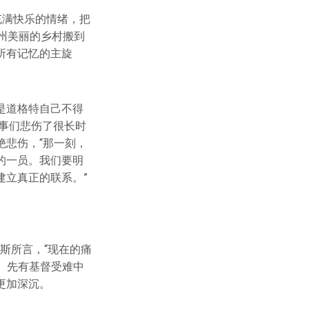
充满快乐的情绪，把
州美丽的乡村搬到
所有记忆的主旋
是道格特自己不得
同事们悲伤了很长时
悲伤，“那⼀刻，
的⼀员。我们要明
建⽴真正的联系。”
斯所言，“现在的痛
。先有基督受难中
更加深沉。