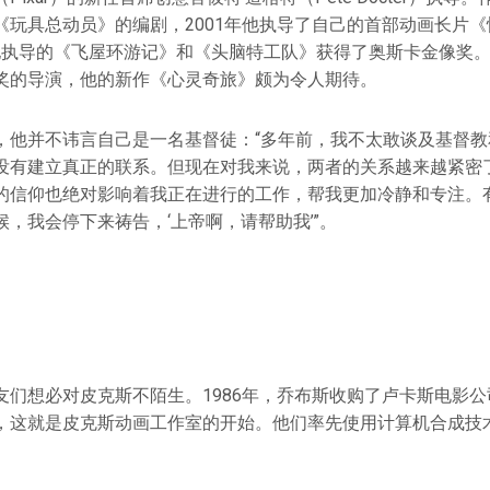
《玩具总动员》的编剧，2001年他执导了自己的首部动画长片
5年他执导的《飞屋环游记》和《头脑特工队》获得了奥斯卡金像奖
奖的导演，他的新作《心灵奇旅》颇为令人期待。
，他并不讳言自己是一名基督徒：“多年前，我不太敢谈及基督教
没有建立真正的联系。但现在对我来说，两者的关系越来越紧密
的信仰也绝对影响着我正在进行的工作，帮我更加冷静和专注。
，我会停下来祷告，‘上帝啊，请帮助我’”。
友们想必对皮克斯不陌生。1986年，乔布斯收购了卢卡斯电影
，这就是皮克斯动画工作室的开始。他们率先使用计算机合成技