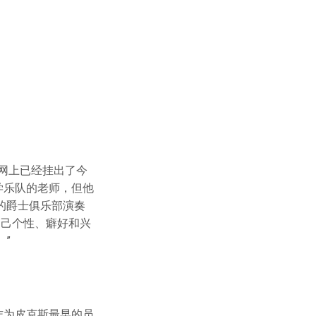
官网上已经挂出了今
学乐队的老师，但他
的爵士俱乐部演奏
自己个性、癖好和兴
”
导。作为皮克斯最早的员