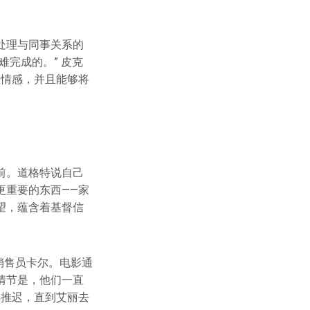
处理与同事关系的
完成的。” ⽪克
重情感，并且能够将
前。道格特说自己
更重要的东西——家
望，蕴含着基督信
销售员卡尔。电影通
情节是，他们一直
再推迟，直到艾丽去