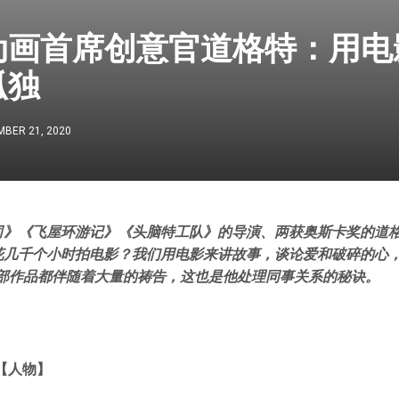
动画首席创意官道格特：用电
孤独
BER 21, 2020
司》《飞屋环游记》《头脑特工队》的导演、两获奥斯卡奖的道格
花几千个小时拍电影？我们用电影来讲故事，谈论爱和破碎的心
每部作品都伴随着大量的祷告，这也是他处理同事关系的秘诀。
【人物】