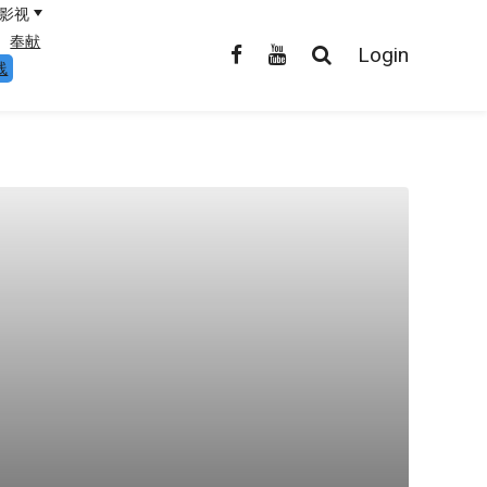
影视
奉献
Login
线