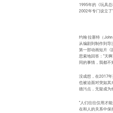
1995年的《玩
2002年专门设立
约翰·拉塞特（Jo
从编剧到制作到导
第一部动画短片《跳
思索地回答：“天
同的事情，我都不
没成想，在2017
也被迫面对突如其
德污点，无疑成为
“人们往往仅用才
在和人的关系中保