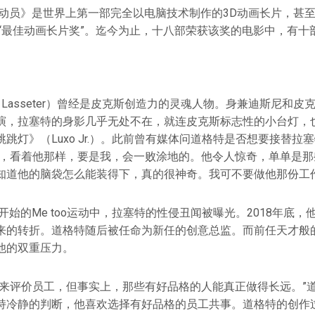
具总动员》是世界上第一部完全以电脑技术制作的3D动画长片，甚
了“最佳动画长片奖”。迄今为止，十八部荣获该奖的电影中，有十
hn Lasseter）曾经是皮克斯创造力的灵魂人物。身兼迪斯尼和
演，拉塞特的身影几乎无处不在，就连皮克斯标志性的小台灯，
跳灯》（Luxo Jr.）。此前曾有媒体问道格特是否想要接替拉
啊，看着他那样，要是我，会一败涂地的。他令人惊奇，单单是那
知道他的脑袋怎么能装得下，真的很神奇。我可不要做他那份工作
年开始的Me too运动中，拉塞特的性侵丑闻被曝光。2018年底
来的转折。道格特随后被任命为新任的创意总监。而前任天才般
他的双重压力。
能来评价员工，但事实上，那些有好品格的人能真正做得长远。”
持冷静的判断，他喜欢选择有好品格的员工共事。道格特的创作