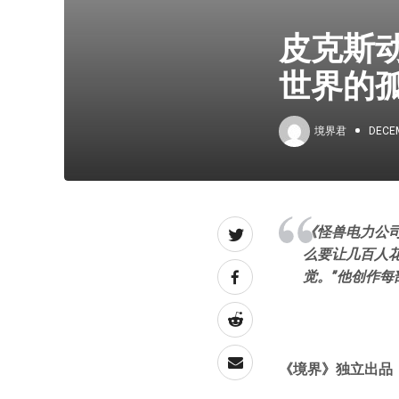
皮克斯
世界的
境界君
DECEM
《怪兽电力公
么要让几百人
觉。”他创作
《境界》独立出品