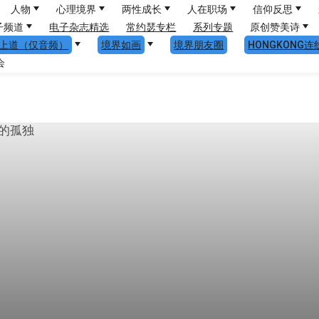
人物
心理境界
两性成长
人在职场
信仰反思
子频道
电子杂志精选
常约瑟专栏
系列专题
原创赞美诗
上道（仅音频）
境界如画
境界朋友圈
HONGKONG连
会