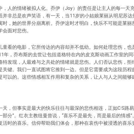
中，人的情绪被拟人化。乔伊（Joy）的责任是让主人的每一天
活并非总是欢声笑语，有一天，当11岁的小姑娘莱丽从明尼苏达
寓时，她的世界分崩离析。乔伊这时才明白，快乐不可能是莱丽
学会面对悲伤。
儿童看的电影，它所传达的内容却并不低幼。如何处理悲伤，也
011年，乔布斯的去世让包括道格特在内的皮克斯动画工作室的
格特发现，人最难与之共处的情绪就是悲伤。人们否认悲伤，拒绝
是关键。我们⼀直试图将它推到⼀边。但是它需要成为这段历程
是可以的。这些情感相互作⽤和复杂的关系，让⼈与⼈之间能够
一天，但事实是最大的快乐往往与最深的悲伤相连，正如C·S路易
一部分”。红衣主教纽曼曾说，“喜乐不是最先，而是最后的情感”
复活时的喜乐。信仰帮助我们体会，那种在哀伤中被浸透的喜乐