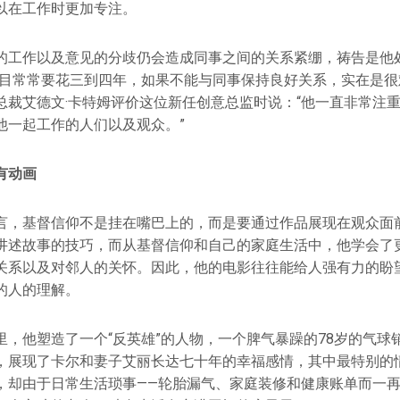
以在工作时更加专注。
的工作以及意见的分歧仍会造成同事之间的关系紧绷，祷告是他
项目常常要花三到四年，如果不能与同事保持良好关系，实在是很难
总裁艾德⽂·卡特姆评价这位新任创意总监时说：“他⼀直非常注
他⼀起⼯作的⼈们以及观众。”
有动画
言，基督信仰不是挂在嘴巴上的，而是要通过作品展现在观众面
讲述故事的技巧，而从基督信仰和自己的家庭生活中，他学会了
关系以及对邻人的关怀。因此，他的电影往往能给人强有力的盼
的人的理解。
里，他塑造了一个“反英雄”的人物，一个脾气暴躁的78岁的气球
，展现了卡尔和妻子艾丽长达七十年的幸福感情，其中最特别的
，却由于日常生活琐事——轮胎漏气、家庭装修和健康账单而一