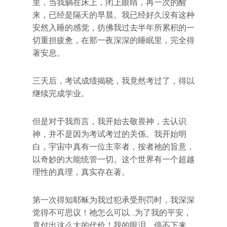
里，当我躺在床上，闭上眼睛，再一次的醒
来，已经是隔天的早晨。我已经好久没有这种
安然入睡的感觉，彷佛我过去半年所累积的一
切重担疲惫，在那一夜深深的睡眠里，完全得
著安息。
三天后，考试成绩揭晓，我竟然考过了，得以
继续完成学业。
但是对于我而言，我开始去敬畏神，去认识
神，并不是因为考试考过的关係。我开始明
白，宇宙中真有一位主宰者，按者祂的旨意，
以奇妙的大能统管一切。这个世界有一个超越
理性的真理，真实存在著。
第一次得知耶稣为我过犯承受刑罚时，我深深
觉得不可思议！祂怎么可以…为了我的平安，
竟付出这么大的代价！我的眼泪，停不下来。