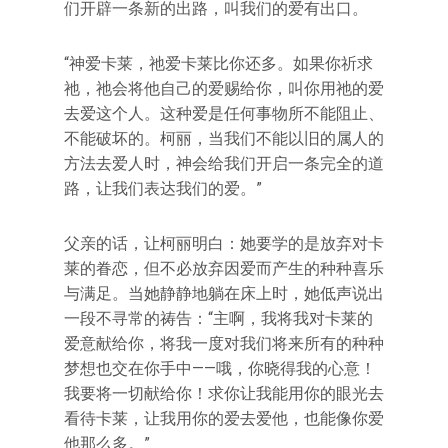
们开辟一条新的出路，叫我们的爱有出口。
“神爱卡莱，祂爱卡莱比你还多。如果你祈求
祂，祂会将他自己的爱赐给你，叫你用祂的爱
去爱这个人。这种爱是任何事物所不能阻止、
不能破坏的。柯丽，当我们不能以旧的属人的
方法去爱人时，神会给我们开启一条完全的道
路，让我们表达我们的爱。”
父亲的话，让柯丽明白：她要学的是放弃对卡
莱的眷恋，但不必放弃因爱而产生的种种喜乐
与满足。当她静静地躺在床上时，她低声说出
一段不寻常的祷告：“主啊，我将我对卡莱的
爱意献给你，将我一度对我们将来所有的种种
梦想也交在你手中——哦，你晓得我的心意！
我要将一切献给你！求你让我能用你的眼光去
看待卡莱，让我用你的爱去爱他，也能像你爱
他那么多。”