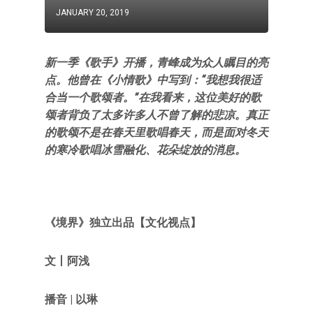
JANUARY 20, 2019
新一季《歌手》开播，青峰成为众人瞩目的亮
点。他曾在《小情歌》中写到：“我想我很适
合当一个歌颂者。”在我看来，这位美好的歌
颂者背负了太多许多人不曾了解的悲凉。真正
的歌颂不是在春天里歌唱春天，而是面对冬天
的寒冷歌唱冰雪融化、花朵绽放的消息。
《境界》独立出品【文化视点】
文丨阿浅
播音 | 以琳