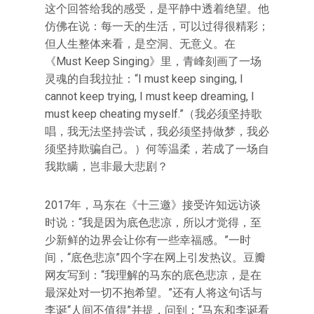
这个回答给我的感受，是平静中透着绝望。他
仿佛在说：每一天的生活，可以过得很精彩；
但人生整体来看，是空洞、无意义。在
《Must Keep Singing》里，青峰刻画了一场
灵魂的自我拉扯：“I must keep singing, I
cannot keep trying, I must keep dreaming, I
must keep cheating myself.”（我必须坚持歌
唱，我无法坚持尝试，我必须坚持做梦，我必
须坚持欺骗自己。）何等温柔，若成了一场自
我欺瞒，岂非最大悲剧？
2017年，马东在《十三邀》接受许知远访谈
时说：“我是因为底色悲凉，所以才觉得，至
少新鲜的边界会让你有一些幸福感。”一时
间，“底色悲凉”四个字在网上引发热议。豆瓣
网友写到：“我理解的马东的底色悲凉，是在
最深处对一切不抱希望。”还有人将这句话与
李诞“人间不值得”并提，问到：“马东和李诞看