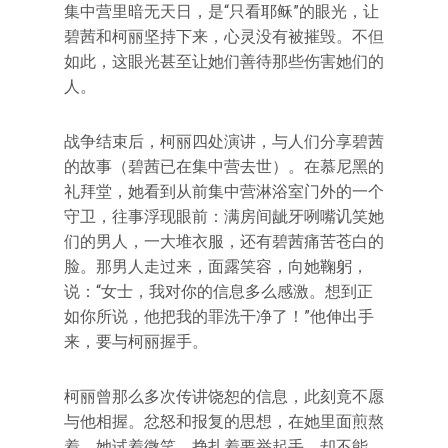
集中营里暗无天日，是“只看耶稣”的眼光，让
碧茜和柯丽坚持下来，心灵没有被摧毁。不但
如此，这眼光甚至让她们善待那些伤害她们的
人。
战争结束后，柯丽四处演讲，与人们分享碧茜
的故事（碧茜已在集中营去世）。在慕尼黑的
礼拜堂，她看到从前集中营淋浴室门外的一个
守卫，往事浮现眼前：满房间龇牙咧嘴讥笑她
们的男人，一大堆衣服，还有碧茜痛苦苍白的
脸。那男人走过来，面露笑容，向她鞠躬，
说：“女士，我对你的信息多么感激。想到正
如你所说，他把我的罪洗干净了！”他伸出手
来，要与柯丽握手。
柯丽曾那么多次传讲饶恕的信息，此刻竟不愿
与他相握。忿怒和报复的思想，在她里面煎熬
着。她试着微笑，挣扎着要举起手，却不能