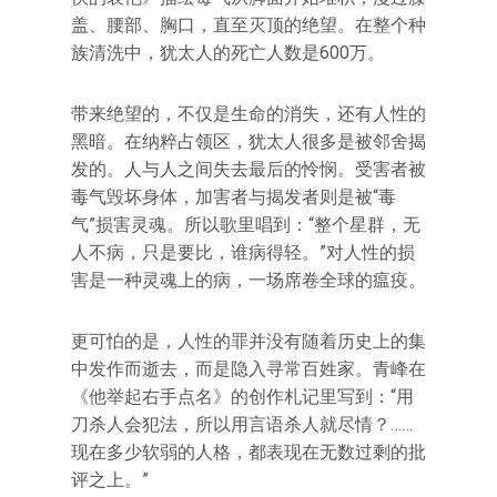
盖、腰部、胸口，直至灭顶的绝望。在整个种
族清洗中，犹太人的死亡人数是600万。
带来绝望的，不仅是生命的消失，还有人性的
黑暗。在纳粹占领区，犹太人很多是被邻舍揭
发的。人与人之间失去最后的怜悯。受害者被
毒气毁坏身体，加害者与揭发者则是被“毒
气”损害灵魂。所以歌里唱到：“整个星群，无
人不病，只是要比，谁病得轻。”对人性的损
害是一种灵魂上的病，一场席卷全球的瘟疫。
更可怕的是，人性的罪并没有随着历史上的集
中发作而逝去，而是隐入寻常百姓家。青峰在
《他举起右手点名》的创作札记里写到：“用
刀杀人会犯法，所以用言语杀人就尽情？……
现在多少软弱的人格，都表现在无数过剩的批
评之上。”