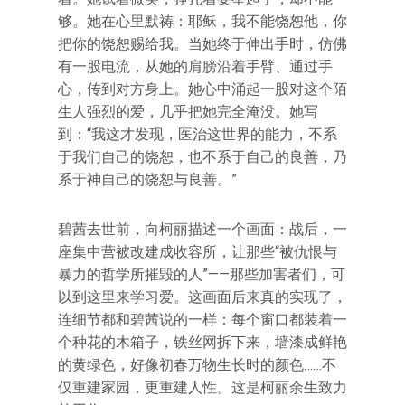
够。她在心里默祷：耶稣，我不能饶恕他，你
把你的饶恕赐给我。当她终于伸出手时，仿佛
有一股电流，从她的肩膀沿着手臂、通过手
心，传到对方身上。她心中涌起一股对这个陌
生人强烈的爱，几乎把她完全淹没。她写
到：“我这才发现，医治这世界的能力，不系
于我们自己的饶恕，也不系于自己的良善，乃
系于神自己的饶恕与良善。”
碧茜去世前，向柯丽描述一个画面：战后，一
座集中营被改建成收容所，让那些“被仇恨与
暴力的哲学所摧毁的人”——那些加害者们，可
以到这里来学习爱。这画面后来真的实现了，
连细节都和碧茜说的一样：每个窗口都装着一
个种花的木箱子，铁丝网拆下来，墙漆成鲜艳
的黄绿色，好像初春万物生长时的颜色……不
仅重建家园，更重建人性。这是柯丽余生致力