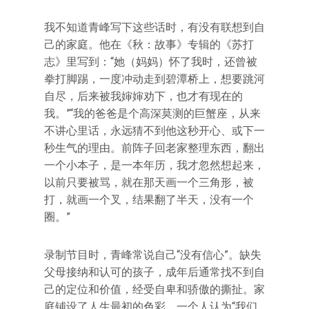
我不知道青峰写下这些话时，有没有联想到自
己的家庭。他在《秋：故事》专辑的《苏打
志》里写到：“她（妈妈）怀了我时，还曾被
拳打脚踢，一度冲动走到碧潭桥上，想要跳河
自尽，后来被我婶婶劝下，也才有现在的
我。”“我的爸爸是个高深莫测的巨蟹座，从来
不讲心里话，永远猜不到他这秒开心、或下一
秒生气的理由。前阵子回老家整理东西，翻出
一个小本子，是一本年历，我才忽然想起来，
以前只要被骂，就在那天画一个三角形，被
打，就画一个叉，结果翻了半天，没有一个
圈。”
录制节目时，青峰常说自己“没有信心”。缺失
父母接纳和认可的孩子，成年后通常找不到自
己的定位和价值，经受自卑和骄傲的撕扯。家
庭铺设了人生最初的色彩。一个人认为“我们