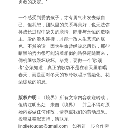
勇敢的决定。”
一个感受到爱的孩子，才有勇气出发去做自
己。但我想，团队里的关系再美好，也无法弥
补成长过程中缺失的亲情。除非与永恒的造物
主、爱的源头连接，才能一改人生悲凉的底
色。不然的话，因为生命曾经被恶所伤，那些
暗黑的势力很可能沿着相似的路径尾随而来，
伺机继续毁坏破坏。毕竟，要做一个“歌颂
者”必须知道，真正的歌颂不是在春天里歌唱
春天，而是面对冬天的寒冷歌唱冰雪融化、花
朵绽放的消息。
版权声明：
《境界》所有文章内容欢迎转载，
但请注明出处，来自《境界》，并且不得对原
始内容做任何修改，请尊重我们的劳动成果。
投稿及奉献支持，请联系
jingjietougao@gmail.com
，如有进一步合作需