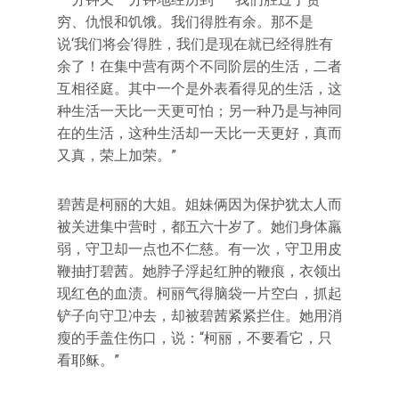
穷、仇恨和饥饿。我们得胜有余。那不是
说‘我们将会’得胜，我们是现在就已经得胜有
余了！在集中营有两个不同阶层的生活，二者
互相径庭。其中一个是外表看得见的生活，这
种生活一天比一天更可怕；另一种乃是与神同
在的生活，这种生活却一天比一天更好，真而
又真，荣上加荣。”
碧茜是柯丽的大姐。姐妹俩因为保护犹太人而
被关进集中营时，都五六十岁了。她们身体羸
弱，守卫却一点也不仁慈。有一次，守卫用皮
鞭抽打碧茜。她脖子浮起红肿的鞭痕，衣领出
现红色的血渍。柯丽气得脑袋一片空白，抓起
铲子向守卫冲去，却被碧茜紧紧拦住。她用消
瘦的手盖住伤口，说：“柯丽，不要看它，只
看耶稣。”