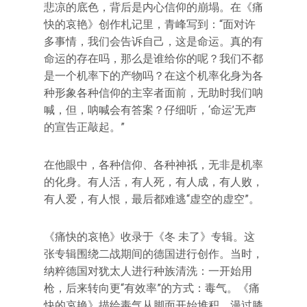
悲凉的底色，背后是内心信仰的崩塌。在《痛
快的哀艳》创作札记里，青峰写到：“面对许
多事情，我们会告诉自己，这是命运。真的有
命运的存在吗，那么是谁给你的呢？我们不都
是一个机率下的产物吗？在这个机率化身为各
种形象各种信仰的主宰者面前，无助时我们呐
喊，但，呐喊会有答案？仔细听，‘命运’无声
的宣告正敲起。”
在他眼中，各种信仰、各种神祇，无非是机率
的化身。有人活，有人死，有人成，有人败，
有人爱，有人恨，最后都难逃“虚空的虚空”。
《痛快的哀艳》收录于《冬 未了》专辑。这
张专辑围绕二战期间的德国进行创作。当时，
纳粹德国对犹太人进行种族清洗：一开始用
枪，后来转向更“有效率”的方式：毒气。《痛
快的哀艳》描绘毒气从脚面开始堆积，漫过膝