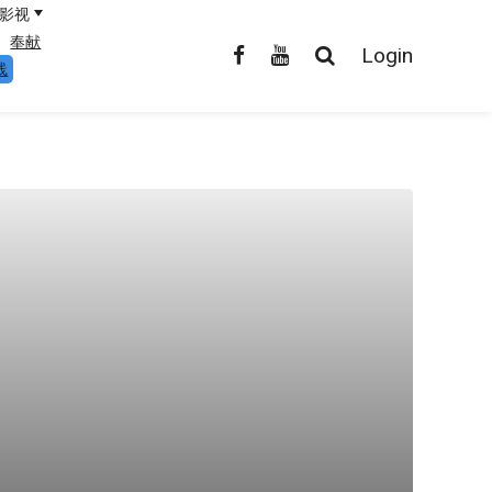
影视
奉献
Login
线