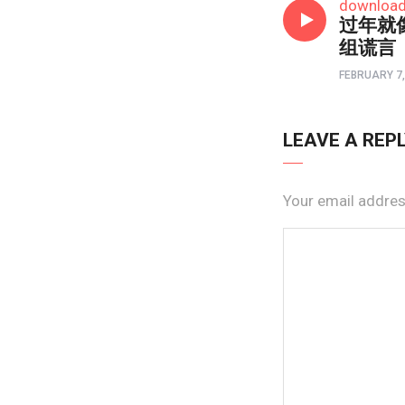
downloa
过年就
组谎言
FEBRUARY 7,
LEAVE A REP
Your email address