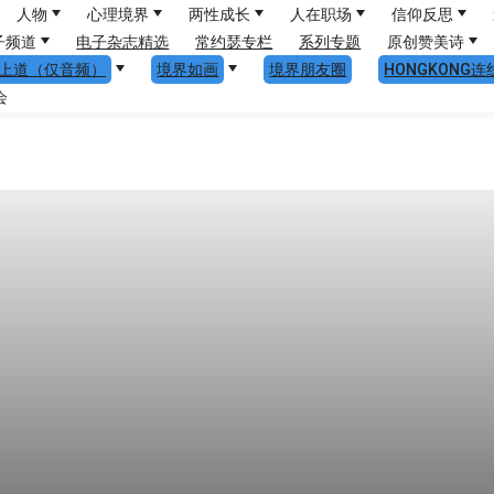
人物
心理境界
两性成长
人在职场
信仰反思
子频道
电子杂志精选
常约瑟专栏
系列专题
原创赞美诗
上道（仅音频）
境界如画
境界朋友圈
HONGKONG连
会