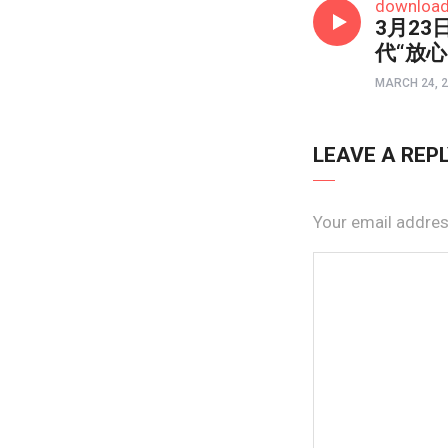
downloa
3月23
代“放
MARCH 24, 
LEAVE A REP
Your email address