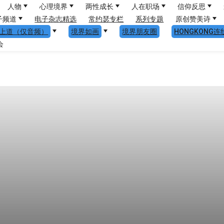
人物
心理境界
两性成长
人在职场
信仰反思
子频道
电子杂志精选
常约瑟专栏
系列专题
原创赞美诗
上道（仅音频）
境界如画
境界朋友圈
HONGKONG连
会