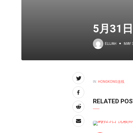
5月31
ELIJAH
MAY 
IN:
HONGKONG连线
RELATED PO
HONGKONG连线