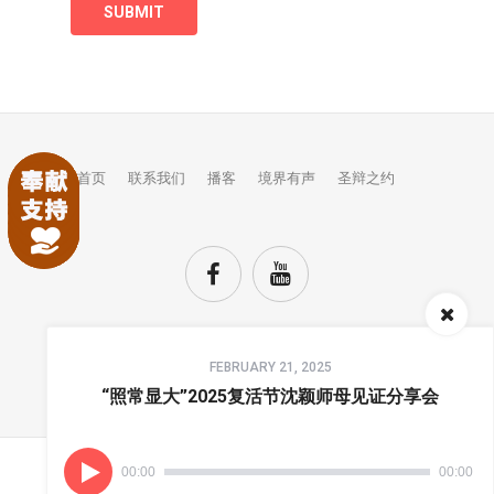
首页
联系我们
播客
境界有声
圣辩之约
Audio
FEBRUARY 21, 2025
Player
TOP
“照常显大”2025复活节沈颖师母见证分享会
00:00
00:00
(C) COPYRIGHTS JINGJIE.