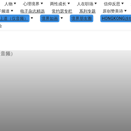
人物
心理境界
两性成长
人在职场
信仰反思
子频道
电子杂志精选
常约瑟专栏
系列专题
原创赞美诗
上道（仅音频）
境界如画
境界朋友圈
HONGKONG连
会