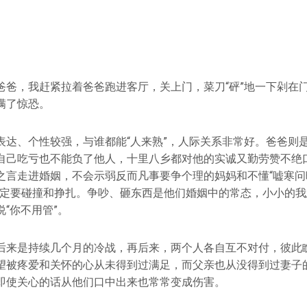
爸爸，我赶紧拉着爸爸跑进客厅，关上门，菜刀“砰”地一下剁在
满了惊恐。
表达、个性较强，与谁都能“人来熟”，人际关系非常好。爸爸则
自己吃亏也不能负了他人，十里八乡都对他的实诚又勤劳赞不绝
之言走进婚姻，不会示弱反而凡事要争个理的妈妈和不懂“嘘寒问暖
注定要碰撞和挣扎。争吵、砸东西是他们婚姻中的常态，小小的
“你不用管”。
后来是持续几个月的冷战，再后来，两个人各自互不对付，彼此
望被疼爱和关怀的心从未得到过满足，而父亲也从没得到过妻子
即使关心的话从他们口中出来也常常变成伤害。