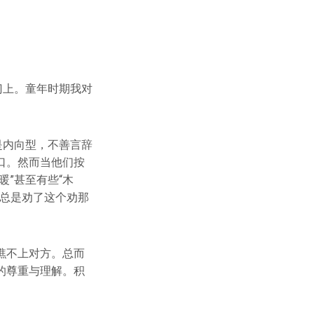
门上。童年时期我对
是内向型，不善言辞
口。然而当他们按
”甚至有些“木
我总是劝了这个劝那
瞧不上对方。总而
的尊重与理解。积