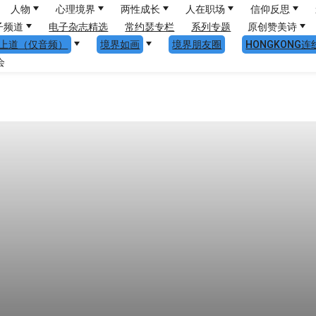
人物
心理境界
两性成长
人在职场
信仰反思
子频道
电子杂志精选
常约瑟专栏
系列专题
原创赞美诗
上道（仅音频）
境界如画
境界朋友圈
HONGKONG连
会