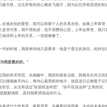
石破天惊，过去所有的担心都灰飞烟灭，因为以往所有思虑的前
，在祂永恒的爱里，我可以和那个人的关系永恒。如果上帝掌管
人是否可靠，我不用焦虑，也不用费劲心思，上帝会掌管。我只
己保持和上帝的关系，一切就都够了。
一半的时候，我很单纯地只是要求：他是个爱主的弟兄，此外别
为我是最好的。”
过我的所求所想。在婚姻中，我得到很多治愈。因着先生对主的
可以慢慢敞开内心，将内心最黑暗的地方，就是连日记都羞于记
听后，从没有说过“你居然这样想”、“你不应该这样”之类的话。
只是默默地听，直到我希望他说些什么。
有考虑过个性差异、家庭背景、兴趣爱好等因素，这也给未来的