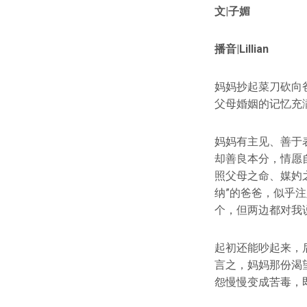
文|子媚
播音|Lillian
妈妈抄起菜刀砍向
父母婚姻的记忆充
妈妈有主见、善于
却善良本分，情愿
照父母之命、媒妁
纳”的爸爸，似乎
个，但两边都对我说
起初还能吵起来，
言之，妈妈那份渴
怨慢慢变成苦毒，