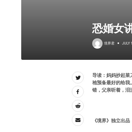
恐婚女
境界君
JULY 
导读：妈妈抄起菜
祂预备最好的给我
错，父亲听着，泪
《境界》独立出品