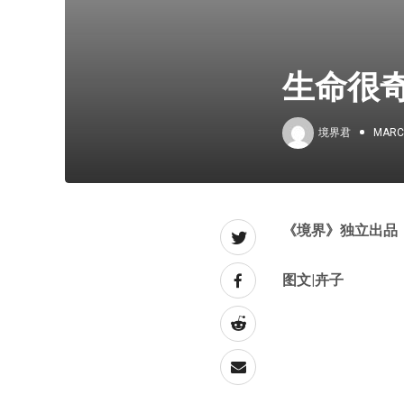
生命很
境界君
MARCH
《境界》独立出品
图文|卉子