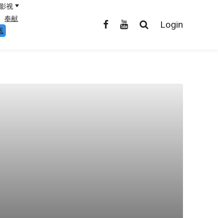
影视
奉献
Login
线