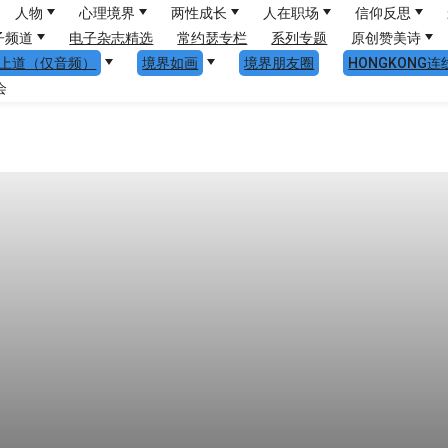
人物
心理境界
两性成长
人在职场
信仰反思
子频道
电子杂志精选
常约瑟专栏
系列专题
原创赞美诗
上道（仅音频）
境界如画
境界朋友圈
HONGKONG连
会