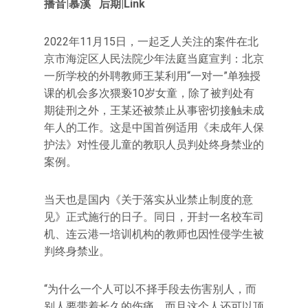
播音|慕溪 后期|Link
2022年11月15日，一起乏人关注的案件在北
京市海淀区人民法院少年法庭当庭宣判：北京
一所学校的外聘教师王某利用“一对一”单独授
课的机会多次猥亵10岁女童，除了被判处有
期徒刑之外，王某还被禁止从事密切接触未成
年人的工作。这是中国首例适用《未成年人保
护法》对性侵儿童的教职人员判处终身禁业的
案例。
当天也是国内《关于落实从业禁止制度的意
见》正式施行的日子。同日，开封一名校车司
机、连云港一培训机构的教师也因性侵学生被
判终身禁业。
“为什么一个人可以不择手段去伤害别人，而
别人要带着长久的伤痛，而且这个人还可以顶