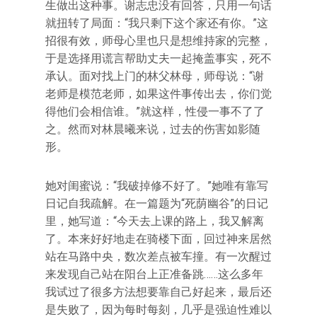
生做出这种事。谢志忠没有回答，只用一句话
就扭转了局面：“我只剩下这个家还有你。”这
招很有效，师母心里也只是想维持家的完整，
于是选择用谎言帮助丈夫一起掩盖事实，死不
承认。面对找上门的林父林母，师母说：“谢
老师是模范老师，如果这件事传出去，你们觉
得他们会相信谁。”就这样，性侵一事不了了
之。然而对林晨曦来说，过去的伤害如影随
形。
她对闺蜜说：“我破掉修不好了。”她唯有靠写
日记自我疏解。在一篇题为“死荫幽谷”的日记
里，她写道：“今天去上课的路上，我又解离
了。本来好好地走在骑楼下面，回过神来居然
站在马路中央，数次差点被车撞。有一次醒过
来发现自己站在阳台上正准备跳……这么多年
我试过了很多方法想要靠自己好起来，最后还
是失败了，因为每时每刻，几乎是强迫性难以