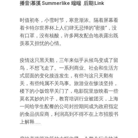
播音|慕溪 Summerlike 端端 后期|Link
时值初冬，小雪时节，寒意渐浓。隔着屏幕看
着卡特尔世界杯上人们肆无忌惮的“密接”，没
有口罩，没有核酸，许多网友配合地表露出既
羡慕又担忧的心情。
疫情这只黑天鹅，三年来似乎从候鸟变成了留
鸟，不想飞走了。一系列商业、社会和生活方
式层面的变化接连发生，有些与这只天鹅有
关，有些纯属不关鸟事。旅游业在惨淡坚持，
楼下的小饭馆早关门了，电影院里放映着一些
莫名其妙的片子，教育培训行业被团灭，上海
一间给学生配餐的公司封控期间成为政府指定
的食品供应商，利润高到不得不在上市招股书
上解释……