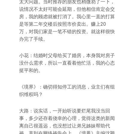
太大问题。当时推荐的朋友也稍微劝了一下，
说情况不太好可能会延期，但他相信肯定会交
房，我的顾虑就被打消了。我心里一直的打算
是等第二年交楼后按照市价卖出。赚上20
万，对我们家是一笔不错的投资。就这样很快
办完了手续。
小花：结婚时父母给买了婚房，本身我对房子
没什么需求，所以一直看着他忙活，我的心态
挺平和的。
《境界》：确切得知停工的消息，业主们有组
织维权吗？
大路：说实话，一开始听说要烂尾我没当回
事，多少还存着侥幸的心理，觉得这类的新闻
离自己很遥远，也没想过让弟兄姊妹帮助代
祷。直到在网络祷告会上，《境界》主编沈颖