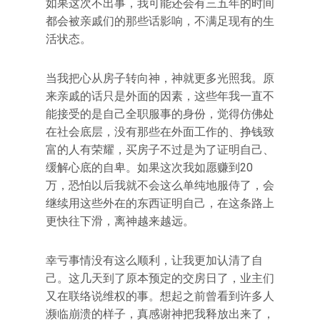
如果这次不出事，我可能还会有三五年的时间
都会被亲戚们的那些话影响，不满足现有的生
活状态。
当我把心从房子转向神，神就更多光照我。原
来亲戚的话只是外面的因素，这些年我一直不
能接受的是自己全职服事的身份，觉得仿佛处
在社会底层，没有那些在外面工作的、挣钱致
富的人有荣耀，买房子不过是为了证明自己、
缓解心底的自卑。如果这次我如愿赚到20
万，恐怕以后我就不会这么单纯地服侍了，会
继续用这些外在的东西证明自己，在这条路上
更快往下滑，离神越来越远。
幸亏事情没有这么顺利，让我更加认清了自
己。这几天到了原本预定的交房日了，业主们
又在联络说维权的事。想起之前曾看到许多人
濒临崩溃的样子，真感谢神把我释放出来了，