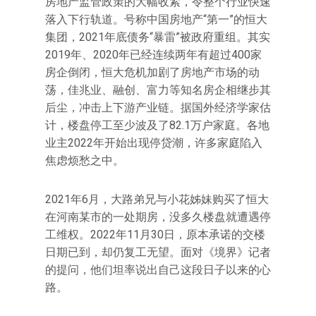
房地产监管政策的大幅收紧，令整个行业快速
落入下行轨道。号称中国房地产“第一”的恒大
集团，2021年底债务“暴雷”被政府重组。其实
2019年、2020年已经连续两年有超过400家
房企倒闭，恒大危机加剧了房地产市场的动
荡，佳兆业、融创、富力等知名房企相继步其
后尘，冲击上下游产业链。据国外经济学家估
计，楼盘停工至少波及了82.1万户家庭。各地
业主2022年开始出现停贷潮，许多家庭陷入
焦虑烦愁之中。
2021年6月，大路弟兄与小花姊妹购买了恒大
在河南某市的一处期房，没多久楼盘就遭遇停
工维权。2022年11月30日，原本承诺的交楼
日期已到，却仍复工无望。面对《境界》记者
的提问，他们坦率说出自己这段日子以来的心
路。