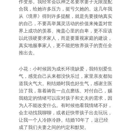
作变形。我经常会以神之名要求妻子无限度配
合我，给她许多压力，挺亏欠她的。这几年我
从《境界》得到许多提醒，就是先要接纳真实
的自己，不要高举属灵活动的价值来掩盖对世
界上成功的羡慕、掩盖心里的自卑，更不应该
以此强硬要求家人，而是要重视家庭的建设，
真实地服事家人，更不能把牧养孩子的责任全
推出去。
小花：小时候因为成长环境缺爱，我特别爱生
气，感觉自己从来都没快乐过，家里亲友都知
道我火气大。刚结婚时我也好生气，感谢主医
治了我，靠着祷告一点点磨练、对付自己，赐
我稳定的情绪可以应对孩子和丈夫的需求，因
为人不能改变什么。有时候他看我情绪不好，
会主动找我聊聊，或者赶快带孩子出去玩玩，
让我一个人冷静冷静。结婚10年了，这已经
成了我们夫妻之间的约定和默契。