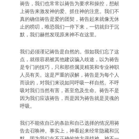
祷告，我们也常常以祷告为要求和操控，想献
上祷告来激发神的爱、抓住神的注意。我们不
真的确信祷告是爱的团契，祷告起来就像无休
止的唠叨，唯恐我们一停下来，一切就归于沉
默，我们赫然发现原来神不在这里。
我们必须谨记祷告是自然的。假如我们忘了这
点，就很容易被其他建议骗入歧途，以为祷告
是专门的技巧，只和那些属灵精英和专业神职
人员有关。这是严重的误解，祷告是为每个人
而设的，对我们来说如同呼吸一样自然。不呼
吸对我们当然有害，甚至危及生命。祷告不是
因为我们应该祷告，而是因为祷告就是灵魂的
呼吸。
我们不能依自己的条款和自己选择的情况用祷
告去召唤神。事实上，神看起来经常隐藏和沉
默，因为我们在不正确的地方寻找祂。神不一