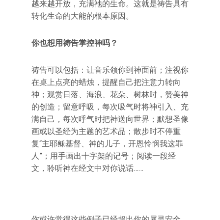
越来越开放，充满祂的生命。这就是祷告具有
转化生命的大能的根本原因。
你也想用祷告掌控神吗？
祷告可以包括：让音乐领你到神面前；注视你
在桌上点亮的蜡烛，提醒自己把注意力转向
神；观赏日落、海浪、花朵、树林时，赞美神
的创造；留意呼吸，每次吸气时将神引入、充
满自己，每次呼气时把神送向世界；默想圣像
画或以圣经为主题的艺术品；散步时不停重
复“主耶稣基督、神的儿子，开恩怜悯我这罪
人”；用手画出十字架的记号；阅读一段经
文，聆听神在经文中对你说话……
你或许觉得这些例子已经超出你的属灵安全