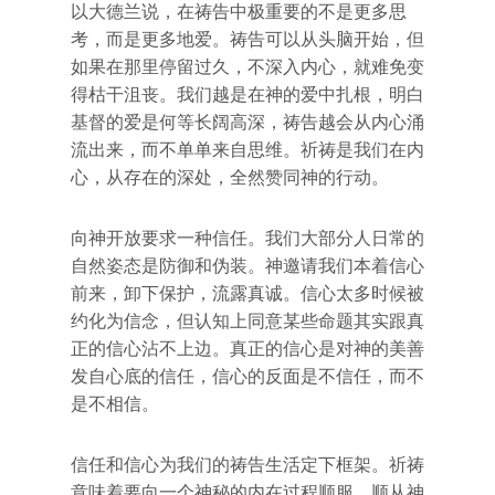
以大德兰说，在祷告中极重要的不是更多思
考，而是更多地爱。祷告可以从头脑开始，但
如果在那里停留过久，不深入内心，就难免变
得枯干沮丧。我们越是在神的爱中扎根，明白
基督的爱是何等长阔高深，祷告越会从内心涌
流出来，而不单单来自思维。祈祷是我们在内
心，从存在的深处，全然赞同神的行动。
向神开放要求一种信任。我们大部分人日常的
自然姿态是防御和伪装。神邀请我们本着信心
前来，卸下保护，流露真诚。信心太多时候被
约化为信念，但认知上同意某些命题其实跟真
正的信心沾不上边。真正的信心是对神的美善
发自心底的信任，信心的反面是不信任，而不
是不相信。
信任和信心为我们的祷告生活定下框架。祈祷
意味着要向一个神秘的内在过程顺服，顺从神