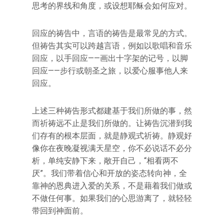
思考的界线和角度，或设想耶稣会如何应对。
回应的祷告中，言语的祷告是最常见的方式。
但祷告其实可以跨越言语，例如以歌唱和音乐
回应，以手回应——画出十字架的记号，以脚
回应——步行或朝圣之旅，以爱心服事他人来
回应。
上述三种祷告形式都建基于我们所做的事，然
而祈祷远不止是我们所做的。让祷告沉潜到我
们存有的根本层面，就是静观式祈祷。静观好
像你在夜晚凝视满天星空，你不必说话不必分
析，单纯安静下来，敞开自己，“相看两不
厌”。我们带着信心和开放的姿态转向神，全
靠神的恩典进入爱的关系，不是藉着我们做或
不做任何事。如果我们的心思游离了，就轻轻
带回到神面前。