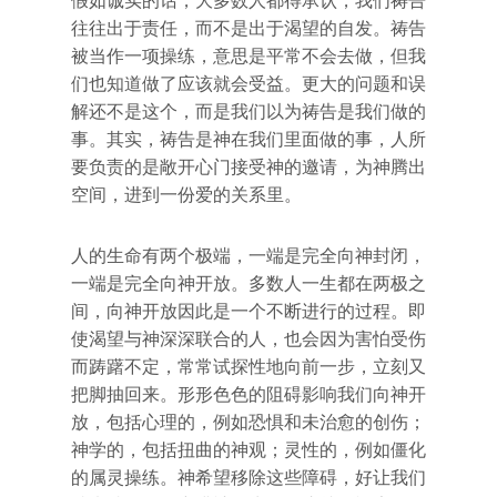
假如诚实的话，大多数人都得承认，我们祷告
往往出于责任，而不是出于渴望的自发。祷告
被当作一项操练，意思是平常不会去做，但我
们也知道做了应该就会受益。更大的问题和误
解还不是这个，而是我们以为祷告是我们做的
事。其实，祷告是神在我们里面做的事，人所
要负责的是敞开心门接受神的邀请，为神腾出
空间，进到一份爱的关系里。
人的生命有两个极端，一端是完全向神封闭，
一端是完全向神开放。多数人一生都在两极之
间，向神开放因此是一个不断进行的过程。即
使渴望与神深深联合的人，也会因为害怕受伤
而踌躇不定，常常试探性地向前一步，立刻又
把脚抽回来。形形色色的阻碍影响我们向神开
放，包括心理的，例如恐惧和未治愈的创伤；
神学的，包括扭曲的神观；灵性的，例如僵化
的属灵操练。神希望移除这些障碍，好让我们