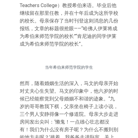
Teachers College）教授希伯来语。毕业后他
继续留在那里任教，并在十年后成为这所学校
的校长。母亲保存了当时刊登这则消息的几份
报纸，文章的标题很抢眼——“哈佛人伊莱将成
为希伯来师范学院的校长”“肯尼迪的同学伊莱
成为希伯来师范学院的校长”。
当年希伯来师范学院的学生
然而，随着婚姻生活的深入，马文的母亲开始
对丈夫心生失望。马文的印象中，他六岁的时
候已经能察觉到父母婚姻不和谐的迹象。“九
岁的哥哥教我下棋，父亲坐在椅子上读小说，
三个男人安静得像一个修道院。母亲大步走进
房间发出尖叫：‘懒鬼！一点雄心壮志都没
有！我们为什么没有房子呢？为什么不搬到别
的地方去呢？’接着，我爸爸走进卧室，关上