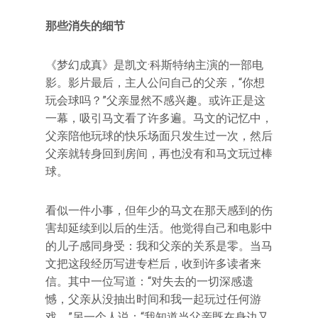
那些消失的细节
《梦幻成真》是凯文·科斯特纳主演的一部电
影。影片最后，主人公问自己的父亲，“你想
玩会球吗？”父亲显然不感兴趣。或许正是这
一幕，吸引马文看了许多遍。马文的记忆中，
父亲陪他玩球的快乐场面只发生过一次，然后
父亲就转身回到房间，再也没有和马文玩过棒
球。
看似一件小事，但年少的马文在那天感到的伤
害却延续到以后的生活。他觉得自己和电影中
的儿子感同身受：我和父亲的关系是零。当马
文把这段经历写进专栏后，收到许多读者来
信。其中一位写道：“对失去的一切深感遗
憾，父亲从没抽出时间和我一起玩过任何游
戏。”另一个人说：“我知道当父亲既在身边又