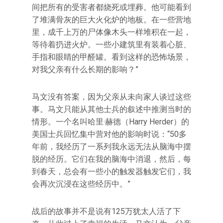
间把所有的受害者都烧死或埋葬。他可能看到
了堆满骨灰的巨大火化炉的地板。在一些营地
里，成千上万的尸体像木头一样堆积在一起，
等待着扔进火炉。一些小建筑里有装着心脏、
手指和眼睛的甲醛罐。看到这样的恐怖场景，
对我父亲有什么长期的影响？”
马文没有答案，因为父亲从未向家人谈过这些
事。马文只能从其他士兵的叙述中推测当时的
情形。一个名叫哈里·赫德（Harry Herder）的
美国士兵回忆集中营对他的影响时说：“50多
年前，我经历了一系列我永远无法从脑海中摆
脱的经历。它们在我的脑海中消退，然后，每
到春天，总会有一些小的触发器触发它们，我
会再次沉浸在这些经历中。”
战后的故事并不是说有125万犹太人活了下