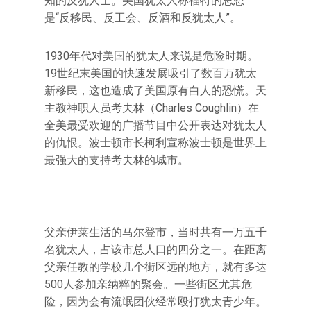
知的反犹人士。美国犹太人称福特的思想
是“反移民、反工会、反酒和反犹太人”。
1930年代对美国的犹太人来说是危险时期。
19世纪末美国的快速发展吸引了数百万犹太
新移民，这也造成了美国原有白人的恐慌。天
主教神职人员考夫林（Charles Coughlin）在
全美最受欢迎的广播节目中公开表达对犹太人
的仇恨。波士顿市长柯利宣称波士顿是世界上
最强大的支持考夫林的城市。
父亲伊莱生活的马尔登市，当时共有一万五千
名犹太人，占该市总人口的四分之一。在距离
父亲任教的学校几个街区远的地方，就有多达
500人参加亲纳粹的聚会。一些街区尤其危
险，因为会有流氓团伙经常殴打犹太青少年。