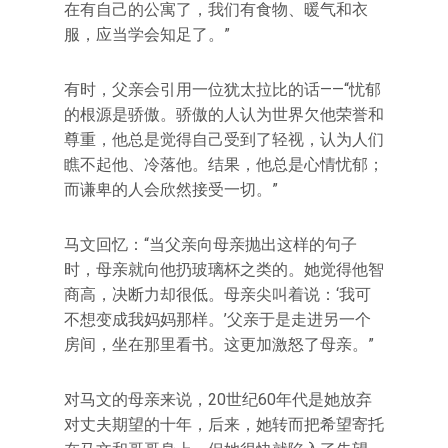
在有自己的公寓了，我们有食物、暖气和衣
服，应当学会知足了。”
有时，父亲会引用一位犹太拉比的话——“忧郁
的根源是骄傲。骄傲的人认为世界欠他荣誉和
尊重，他总是觉得自己受到了轻视，认为人们
瞧不起他、冷落他。结果，他总是心情忧郁；
而谦卑的人会欣然接受一切。”
马文回忆：“当父亲向母亲抛出这样的句子
时，母亲就向他扔玻璃杯之类的。她觉得他智
商高，决断力却很低。母亲尖叫着说：‘我可
不想变成我妈妈那样。’父亲于是走进另一个
房间，坐在那里看书。这更加激怒了母亲。”
对马文的母亲来说，20世纪60年代是她放弃
对丈夫期望的十年，后来，她转而把希望寄托