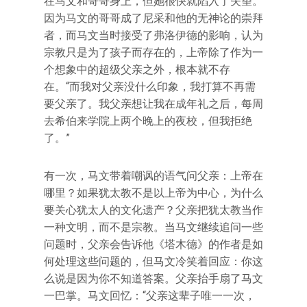
在马文和哥哥身上，但她很快就陷入了失望。
因为马文的哥哥成了尼采和他的无神论的崇拜
者，而马文当时接受了弗洛伊德的影响，认为
宗教只是为了孩子而存在的，上帝除了作为一
个想象中的超级父亲之外，根本就不存
在。“而我对父亲没什么印象，我打算不再需
要父亲了。我父亲想让我在成年礼之后，每周
去希伯来学院上两个晚上的夜校，但我拒绝
了。”
有一次，马文带着嘲讽的语气问父亲：上帝在
哪里？如果犹太教不是以上帝为中心，为什么
要关心犹太人的文化遗产？父亲把犹太教当作
一种文明，而不是宗教。当马文继续追问一些
问题时，父亲会告诉他《塔木德》的作者是如
何处理这些问题的，但马文冷笑着回应：你这
么说是因为你不知道答案。父亲抬手扇了马文
一巴掌。马文回忆：“父亲这辈子唯一一次，