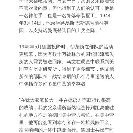
乎每天都吃猪肉。日复一日，我的父亲做着他
不喜欢做的事，但他得到了人们的认可，他是
一名神射手，也是一名降落伞装配工。1944
年3月14日，他乘坐路易斯·巴斯德号前往英
国，以支持诺曼底登陆日的士兵空降。”
1945年5月德国投降时，伊莱所在部队的活动
更频繁，因为有数十万被释放的囚犯和流离失
所的人需要被送回家。马文在调查中联系到美
国空军历史研究所，得到了更多细节，他父亲
所在的部队在二战结束后的几个月里运送的人
中包括许多许多集中营的幸存者。
“在犹太家庭长大，并在德语方面获得过很高
的成绩，我的父亲理所当然地选择到距离他驻
扎的地方不远的德国集中营去帮忙。在集中营
里，他可能会看到幸存者在一堆堆残缺不全、
瘦骨嶙峋的尸体中蹒跚而行。德国士兵没有时