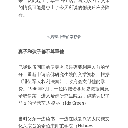
来，从此过上了幸福的生活。马文认为，父亲
的情况可能是患上了今天所说的创伤后应激障
碍。
纳粹集中营的幸存者
妻子和孩子都不尊重他
已经退伍回国的伊莱考虑是否要利用以前的学
分，重新申请哈佛研究生院的入学资格。根据
《退伍军人权利法案》，政府会支付他的学
费。1946年3月，一位闪族语和历史教授同意
录取伊莱。进入哈佛研究生院后，伊莱认识了
马文的母亲艾达·格林（Ida Green）。
当时父亲一边读书，一边在以复兴犹太民族文
化为宗旨的希伯来师范学院（Hebrew