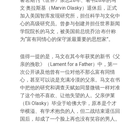
著名期刊《世界》杂志28年、著书28本的马
文·奥拉斯基（Marvin Olasky）退休后，正式
加入美国智库发现研究所，担任科学与文化中
心的高级研究员。曾参与创建并担任世界新闻
学院院长的马文，被美国前总统乔治·布什称
为“富有同情心的保守派最重要的思想家”。
值得一提的是，马文在其今年获奖的新书《父
亲的挽歌》（Lament for a Father）中，第一
次公开谈及他曾有一位对他不那么富有同情
心，甚至可以说是充满冷漠的父亲。马文在书
中把他的研究和调查天赋如同显微镜一样对准
了这个他不喜欢、让他失望的人。父亲伊莱
（Eli Olasky）毕业于哈佛大学，原本是个才
华横溢、有学术抱负的人，但二战结束退伍回
国后，却成了一个脸上再也没有笑容的男人。