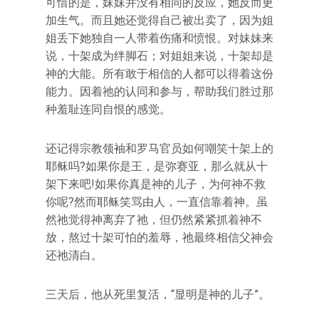
可惜的是，妹妹并没有相同的反应，她反而更
加生气。而且她还觉得自己被出卖了，因为姐
姐丢下她独自一人带着伤痛和愤恨。对妹妹来
说，十架成为绊脚石；对姐姐来说，十架却是
神的大能。所有敢于相信的人都可以得着这份
能力。因着祂的认同和参与，帮助我们胜过那
种羞耻连同自恨的感觉。
还记得宗教领袖和罗马官员如何嘲笑十架上的
耶稣吗?如果你是王，是弥赛亚，那么就从十
架下来吧!如果你真是神的儿子，为何神不救
你呢?然而耶稣笑骂由人，一直信靠着神。虽
然祂觉得神离弃了祂，但仍然紧紧抓着神不
放，熬过十架可怕的羞辱，祂最终相信父神会
还祂清白。
三天后，他从死里复活，“显明是神的儿子”。