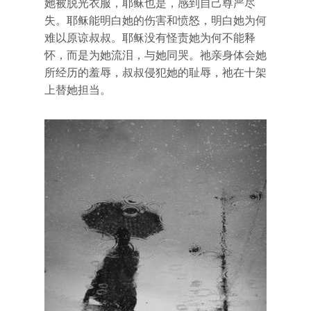
她被脱光衣服，耶稣也是，感到自己尊严尽
失。耶稣能明白她的伤害和愤怒，明白她为何
难以原谅叔叔。耶稣没有怪责她为何不能释
怀，而是为她流泪，与她同哭。祂亲身体会她
所经历的羞辱，叔叔侵犯她的耻辱，祂在十架
上替她担当。