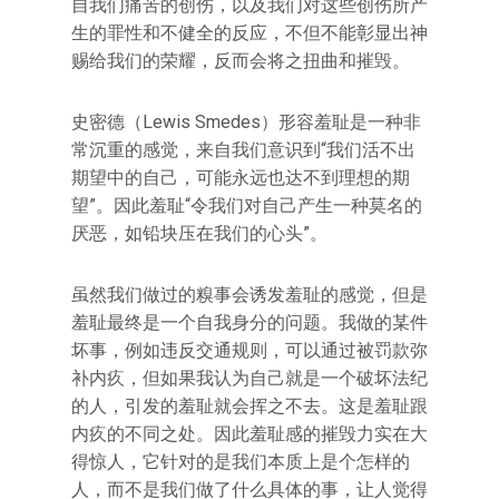
自我们痛苦的创伤，以及我们对这些创伤所产
生的罪性和不健全的反应，不但不能彰显出神
赐给我们的荣耀，反而会将之扭曲和摧毁。
史密德（Lewis Smedes）形容羞耻是一种非
常沉重的感觉，来自我们意识到“我们活不出
期望中的自己，可能永远也达不到理想的期
望”。因此羞耻“令我们对自己产生一种莫名的
厌恶，如铅块压在我们的心头”。
虽然我们做过的糗事会诱发羞耻的感觉，但是
羞耻最终是一个自我身分的问题。我做的某件
坏事，例如违反交通规则，可以通过被罚款弥
补内疚，但如果我认为自己就是一个破坏法纪
的人，引发的羞耻就会挥之不去。这是羞耻跟
内疚的不同之处。因此羞耻感的摧毁力实在大
得惊人，它针对的是我们本质上是个怎样的
人，而不是我们做了什么具体的事，让人觉得