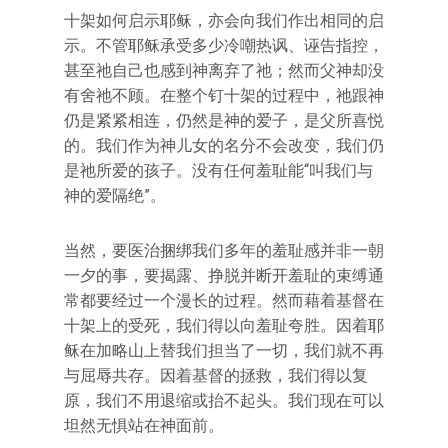
十架如何启示耶稣，亦会向我们作出相同的启
示。不管耶稣承受多少冷嘲热讽、诬告指控，
甚至祂自己也感到神离弃了祂；然而父神却没
有舍祂不顾。在整个钉十架的过程中，祂跟神
仍是紧紧相连，仍然是神的爱子，是父所喜悦
的。我们作为神儿女的名分不会改变，我们仍
是祂所爱的孩子。没有任何羞耻能“叫我们与
神的爱隔绝”。
当然，要医治捆绑我们多年的羞耻感并非一朝
一夕的事，要揭露、挣脱并断开羞耻的束缚通
常都要经过一个漫长的过程。然而藉着基督在
十架上的受死，我们得以向羞耻夸胜。因着耶
稣在加略山上替我们担当了一切，我们就不再
与屈辱共存。因着基督的拯救，我们得以复
原，我们不用退缩或抬不起头。我们现在可以
坦然无惧站在神面前。