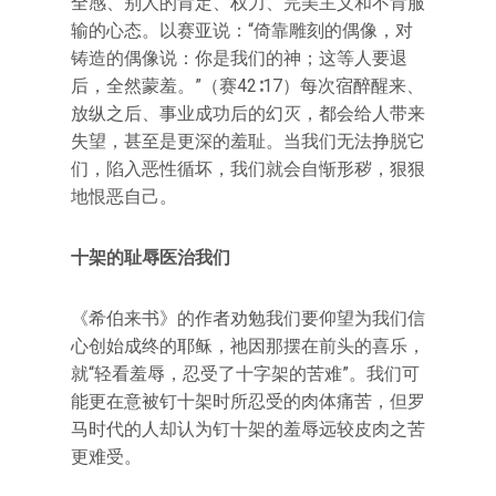
全感、别人的肯定、权力、完美主义和不肯服
输的心态。以赛亚说：“倚靠雕刻的偶像，对
铸造的偶像说：你是我们的神；这等人要退
后，全然蒙羞。”（赛42∶17）每次宿醉醒来、
放纵之后、事业成功后的幻灭，都会给人带来
失望，甚至是更深的羞耻。当我们无法挣脱它
们，陷入恶性循坏，我们就会自惭形秽，狠狠
地恨恶自己。
十架的耻辱医治我们
《希伯来书》的作者劝勉我们要仰望为我们信
心创始成终的耶稣，祂因那摆在前头的喜乐，
就“轻看羞辱，忍受了十字架的苦难”。我们可
能更在意被钉十架时所忍受的肉体痛苦，但罗
马时代的人却认为钉十架的羞辱远较皮肉之苦
更难受。