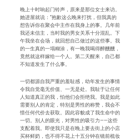
晚上十时响起门铃声，原来是那位女士来访。
她进屋就说：“抱歉这么晚来打扰，但我真的
想告诉你在聚会中主作在我身上的事。几年前
我还未信主，当时我的男女关系十分混乱。下
午我坐在会场，就回想自己做过的这些事。我
的一生真的一塌糊涂，有一晚我喝得醉醺醺，
竟然就这样嫁给一个人。第二天醒来，自己都
不知道发生了什么事。
一切都源自我严重的羞耻感，幼年发生的事情
令我自觉毫无价值、一无是处。我耻于让任何
人知道真正的我，怕他们会拒绝我。我是如此
需要别人的肯定，特别是男性的称赞，我会不
惜任何代价去获取。因此容貌成了我生命中的
一切。别人的眼光，对男性的吸引力——这些
支配着我。即使我只是在晚上要去街上的小店
买杯鲜奶，也不得不花上十五分钟在镜前梳妆