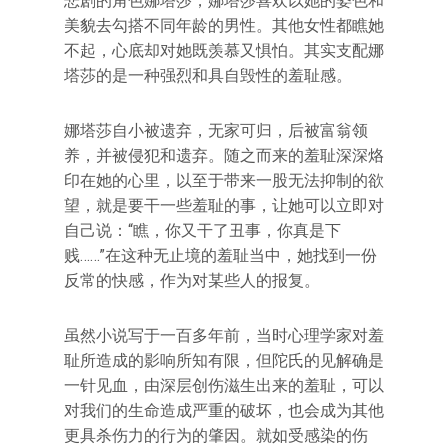
悲剧的角色娜塔莎，娜塔莎喜欢以她的姿色和
美貌去勾搭不同年龄的男性。其他女性都瞧她
不起，心底却对她既羡慕又惧怕。其实支配娜
塔莎的是一种强烈和具自毁性的羞耻感。
娜塔莎自小被遗弃，无家可归，后被富翁领
养，并被侵犯和遗弃。随之而来的羞耻深深烙
印在她的心里，以至于带来一股无法抑制的欲
望，就是要干一些羞耻的事，让她可以立即对
自己说：“瞧，你又干了丑事，你真是下
贱……”在这种无止境的羞耻当中，她找到一份
反常的快感，作为对某些人的报复。
虽然小说写于一百多年前，当时心理学家对羞
耻所造成的影响所知有限，但陀氏的见解确是
一针见血，由深层创伤滋生出来的羞耻，可以
对我们的生命造成严重的破坏，也会成为其他
更具杀伤力的行为的肇因。就如受感染的伤