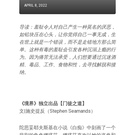
APRIL 8, 2022
导读：羞耻令人对自己产生一种莫名的厌恶，
如铅块压在心头，让你觉得自己一事无成，生
在世上就是一个错误，而不是走错地方那么简
单。这种有毒的羞耻会引发各种沉溺上瘾的行
为。因为痛苦无法承受，人们想要通过沉迷酒
精、毒品、工作、食物和性，去寻找解脱和接
纳。
《境界》独立出品【门徒之道】
文|施史提反（Stephen Seamands）
陀思妥耶夫斯基在小说《白痴》中刻画了一个