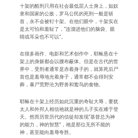
十架的酷刑只用在社会最低层人士身上，如奴
隶和国家的公敌，罗马公民的死刑一般是斩
首，永不会被钉十架。在他们眼中，十架实在
是太可怕和羞耻了，“连溜进他们的脑袋、眼
睛或耳朵也不可以”。
在很多画作、电影和艺术创作中，耶稣悬在十
架上的身躯都会以腰布蔽体。但是在古代的世
界中，受刑者通常是赤着身子的，就算死后尸
首也是羞辱地光着身子，通常都不会得到安
葬，暴尸荒野沦为野兽和鸷鸟的食物。
耶稣在十架上经历如此沉重的奇耻大辱，要犹
太人和外邦人相信祂就是神的儿子实在难于登
天。然而历世历代的信徒却发现“基督总为神
的能力，神的智慧”，祂是那位无所不能的
神，甚至能向羞辱夸胜。