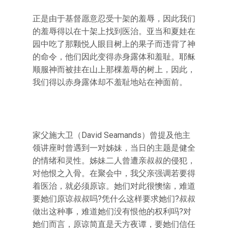
正是由于基督愿意忍受十架的羞辱，因此我们
的羞辱得以在十架上找到医治。亚当和夏娃在
园中吃了那颗悦人眼目树上的果子而违背了神
的命令，他们因此变得赤身露体和羞耻。耶稣
顺服神而被挂在山上那棵羞辱的树上，因此，
我们得以赤身露体却不羞耻地站在神面前。
家父施大卫（David Seamands）曾提及他主
领讲座时曾遇到一对姊妹，当日的主题是健全
的情绪和灵性。姊妹二人曾遭亲叔叔的侵犯，
对他恨之入骨。在聚会中，我父亲强调若要得
着医治，就必须原谅。她们对此很懊恼，难道
要她们原谅叔叔吗?凭什么这样要求她们?叔叔
做出这种事，难道她们没有恨他的权利吗?对
她们而言，原谅简直是天方夜谭，要她们信任