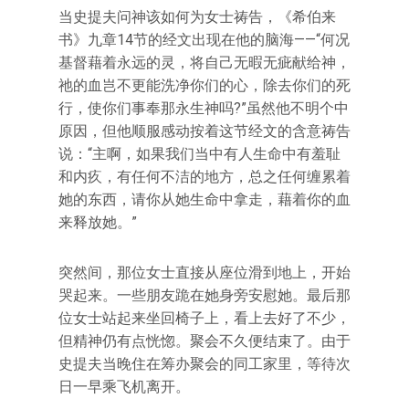
当史提夫问神该如何为女士祷告，《希伯来
书》九章14节的经文出现在他的脑海——“何况
基督藉着永远的灵，将自己无暇无疵献给神，
祂的血岂不更能洗净你们的心，除去你们的死
行，使你们事奉那永生神吗?”虽然他不明个中
原因，但他顺服感动按着这节经文的含意祷告
说：“主啊，如果我们当中有人生命中有羞耻
和内疚，有任何不洁的地方，总之任何缠累着
她的东西，请你从她生命中拿走，藉着你的血
来释放她。”
突然间，那位女士直接从座位滑到地上，开始
哭起来。一些朋友跪在她身旁安慰她。最后那
位女士站起来坐回椅子上，看上去好了不少，
但精神仍有点恍惚。聚会不久便结束了。由于
史提夫当晚住在筹办聚会的同工家里，等待次
日一早乘飞机离开。