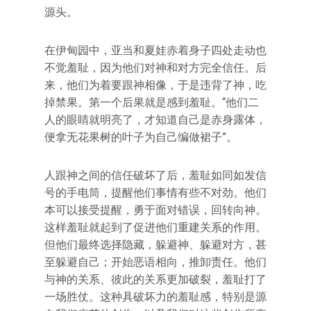
源头。
在伊甸园中，亚当和夏娃赤着身子四处走动也
不觉羞耻，因为他们对神和对方完全信任。后
来，他们为着要跟神相像，于是违背了神，吃
掉禁果。第一个后果就是感到羞耻。“他们二
人的眼睛就明亮了，才知道自己是赤身露体，
便拿无花果树的叶子为自己编做裙子”。
人跟神之间的信任破坏了后，羞耻如同如发信
号的手电筒，提醒他们事情有些不对劲。他们
本可以接受提醒，勇于面对错误，回转向神。
这样羞耻就起到了促进他们重建关系的作用。
但他们最终选择隐藏，躲避神、躲避对方，甚
至躲避自己；开始恶语相向，推卸责任。他们
与神的关系、彼此的关系更加破裂，羞耻打了
一场胜仗。这种具破坏力的羞耻感，特别是源