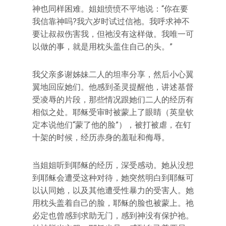
神也同样困难。姐姐愤愤不平地说：“你在要
我信靠神吗?我六岁时试过信祂。我呼求神不
要让叔叔伤害我，但祂没有这样做。我唯一可
以做的事，就是用枕头盖住自己的头。”
我父亲多谢姊妹二人的坦率分享，然后小心翼
翼地回应她们。他感到圣灵提醒他，讲述基督
受凌辱的片段，那些情况跟她们二人的经历有
相似之处。耶稣受审时被蒙上了眼睛（英皇钦
定本说他们“蒙了他的脸”），被打被虐，在钉
十架的时候，经历赤身的羞耻和侮辱。
当姐姐听到耶稣的经历，深受感动。她从没想
到耶稣会遭受这种对待，她突然明白到耶稣可
以认同她，以及其他遭受性暴力的受害人。她
用枕头盖着自己的脸，耶稣的脸也被蒙上。祂
必定也曾感到求助无门，感到神没有保护祂。