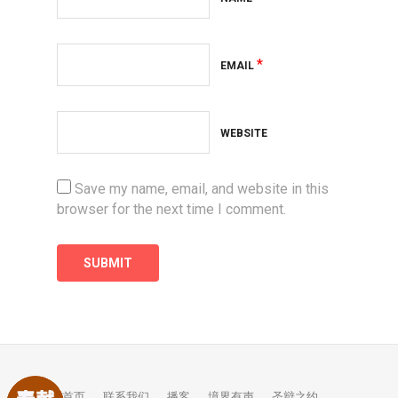
*
EMAIL
WEBSITE
Save my name, email, and website in this
browser for the next time I comment.
首页
联系我们
播客
境界有声
圣辩之约