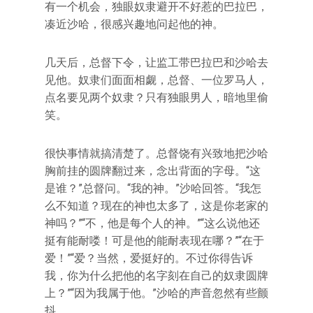
有一个机会，独眼奴隶避开不好惹的巴拉巴，
凑近沙哈，很感兴趣地问起他的神。
几天后，总督下令，让监工带巴拉巴和沙哈去
见他。奴隶们面面相觑，总督、一位罗马人，
点名要见两个奴隶？只有独眼男人，暗地里偷
笑。
很快事情就搞清楚了。总督饶有兴致地把沙哈
胸前挂的圆牌翻过来，念出背面的字母。“这
是谁？”总督问。“我的神。”沙哈回答。“我怎
么不知道？现在的神也太多了，这是你老家的
神吗？”“不，他是每个人的神。”“这么说他还
挺有能耐喽！可是他的能耐表现在哪？”“在于
爱！”“爱？当然，爱挺好的。不过你得告诉
我，你为什么把他的名字刻在自己的奴隶圆牌
上？”“因为我属于他。”沙哈的声音忽然有些颤
抖。