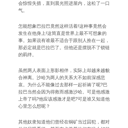
会惊惶失措，直到晨光照进屋内，这松了一口
气。
怎能想象巴拉巴竟然这样活着!这种事竟然会
发生在他身上!这简直是世界上最不可想象的
事。如果说有谁最不适合于跟别人拴在一起，
那必定就是巴拉巴了。但他还是摆脱不了锁链
的羁绊。
虽然两人表面上形影相伴，实际上却越来越貌
合神离。沙哈为两人的关系大不如前深感悲
哀。为什么不能像过去那样一起祈祷了呢?巴
拉巴当然会因为得救而感激沙哈。可是他感激
上帝了吗?他应该感激才是吧?可是谁又知道他
心里怎么想呢？
其他奴隶知道他们曾经在铜矿当过囚犯，都对