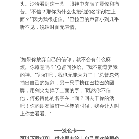
头。沙哈看到这一幕，眼神中充满了震惊和痛
苦。“不信？那你为什么也把他的名字刻在上
面？”“因为我很想信。”巴拉巴的声音小到几乎
听不见，说话时面无表情。
“如果你放弃自己的信仰，就不会有什么麻
烦。你愿意吗？”总督问沙哈。“我不能背弃我
的神。”“那好吧，我也无能为力了！”总督忽然
抽出自己的短剑，另一只手拽住巴拉巴的圆
牌，用剑尖划掉了上面的字，“既然你不信
他，何必留他的名字在上面？回去干你的活
吧！你的朋友被钉十字架的时候，我会让人叫
上你去看看。”
——涂色卡——
可以下载打印，供小朋友涂上自己喜欢的颜色