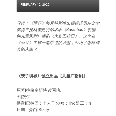
FEBRUARY 12, 2022
导读：《境界》每月特别推出根据诺贝尔文学
奖得主拉格奎斯特的名著《Barabbas》改编
的儿童系列广播剧《大盗巴拉巴》。这个在
《圣经》中被一笔带过的强盗，经历了怎样传
奇的人生？
《亲子境界》独立出品【儿童广播剧】
原著|拉格奎斯特 改写|加一
图|灰尘
播音|巴拉巴：十人子 沙哈：link 监工：东
后期、旁白|Starry