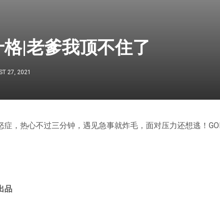
十格|老爹我顶不住了
T 27, 2021
怒症，热心不过三分钟，遇见急事就炸毛，面对压力还想逃！GO
出品