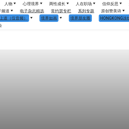
人物
心理境界
两性成长
人在职场
信仰反思
子频道
电子杂志精选
常约瑟专栏
系列专题
原创赞美诗
上道（仅音频）
境界如画
境界朋友圈
HONGKONG连
会