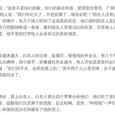
说：“这里不是你们的家，你们的家在外面，那里阳光普照、广阔
的猎人说：“我们年纪大了，不想折腾了，请你走吧！”陌生人没有
。吵嚷中，有几个猎人听到了这温柔的叹息，他们感到陌生人是
努力把眼睛眯成一条缝，看到陌生人穿着洁白的衣裳，尽管身上
迹。他手里的灯带给人从未有过的美好感觉。
音越来越大，白衣人转过身，提着灯，慢慢地向外走去。有八个
山石嶙峋，洞小路窄，好像越往外走越冷，有人开始瑟瑟发抖起
喊：“你们回不去，会死在路上的！”其中四个人心里后悔，步子
原路回去了。
脚步，跟上白衣人。白衣人拿出四个苹果分给他们，他们吃了觉
面，提醒他们注意脚下的危险，赶走蛇蝎。忽然，“咔啦啦”一声
，碎落的泥沙石块砸在了他的背上。