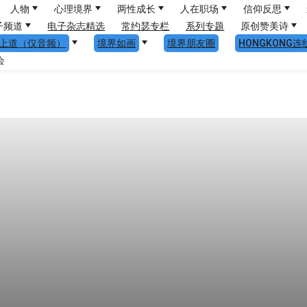
人物
心理境界
两性成长
人在职场
信仰反思
子频道
电子杂志精选
常约瑟专栏
系列专题
原创赞美诗
上道（仅音频）
境界如画
境界朋友圈
HONGKONG连
会