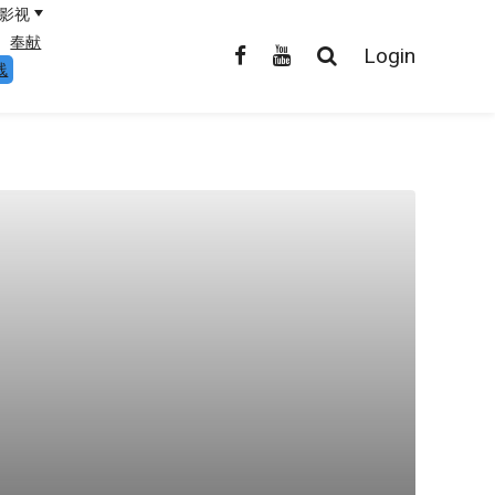
影视
奉献
Login
线