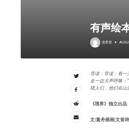
有声绘本
境界君
AUGUS
导读：导读：有一
走一边大声呼唤：
猎人们，他们在山
《境界》独立出品
文|童舟
插画|文笛