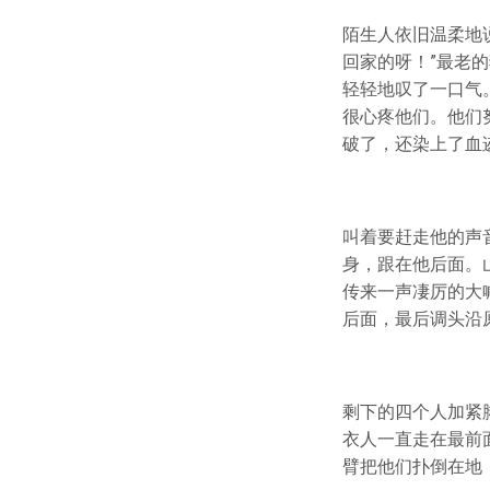
陌生人依旧温柔地
回家的呀！”最老
轻轻地叹了一口气
很心疼他们。他们
破了，还染上了血
叫着要赶走他的声
身，跟在他后面。
传来一声凄厉的大
后面，最后调头沿
剩下的四个人加紧
衣人一直走在最前
臂把他们扑倒在地