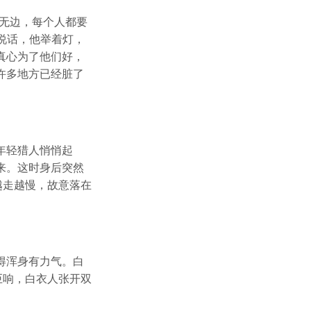
无边，每个人都要
说话，他举着灯，
真心为了他们好，
许多地方已经脏了
年轻猎人悄悄起
来。这时身后突然
越走越慢，故意落在
得浑身有力气。白
巨响，白衣人张开双