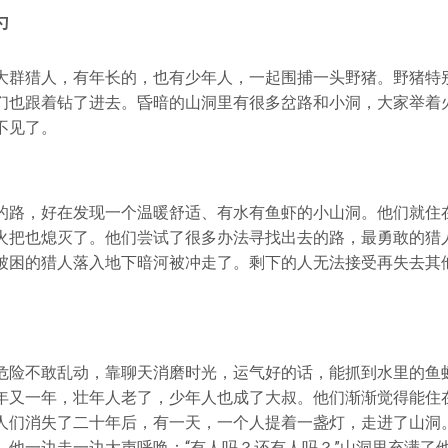
勺
大群猎人，有年长的，也有少年人，一起围捕一头野猪。野猪特
们也跟着钻了进去。昏暗的山洞里有很多岔路和小洞，大家举着
不见了。
的路，好在发现一个温暖舒适、有水有鱼虾的小山洞。他们就住
火把也熄灭了。他们尝试了很多办法寻找出去的路，最勇敢的猎
被困的猎人落入地下暗河被冲走了。剩下的人无法接受再失去其
危险不敢乱动，靠聊天消磨时光，运气好的话，能抓到水里的鱼
年又一年，壮年人老了，少年人也成了大叔。他们渐渐觉得能住
人们消失了二十年后，有一天，一个人提着一盏灯，走进了山洞
。他一边走一边大声呼唤：“有人吗？还有人吗？”山洞里充满了