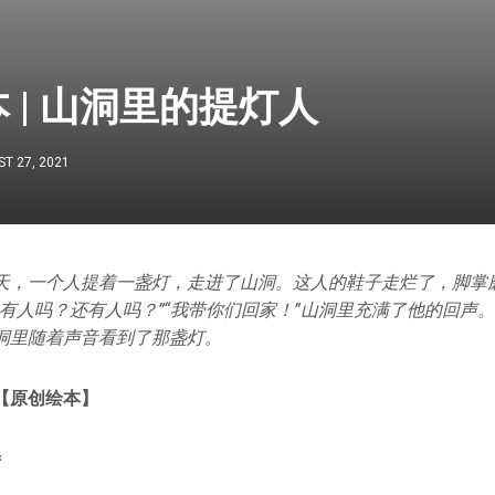
 | 山洞里的提灯人
T 27, 2021
天，一个人提着一盏灯，走进了山洞。这人的鞋子走烂了，脚掌
“有人吗？还有人吗？”“我带你们回家！”山洞里充满了他的回声
洞里随着声音看到了那盏灯。
【原创绘本】
诗