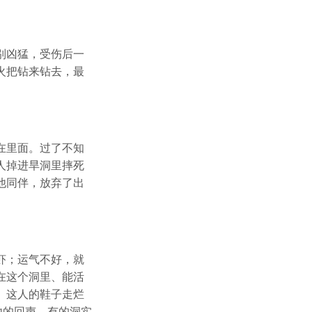
别凶猛，受伤后一
火把钻来钻去，最
在里面。过了不知
人掉进旱洞里摔死
他同伴，放弃了出
虾；运气不好，就
在这个洞里、能活
。这人的鞋子走烂
他的回声。有的洞实