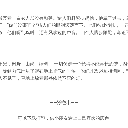
然亮着，白衣人却没有动弹。猎人们赶紧扶起他，他晕了过去，
问：“你们没事吧？”猎人们的眼泪滚滚而下。他们彼此搀扶，一
浓，他们听到鸟叫，还有风吹过的声音。四个人脚步踉跄，却迫
阳光，田野，山岗，绿树……一切仿佛一个长得不能再长的梦，四
。等到力气用尽了躺在地上喘气的时候，他们才想起互相询问，
人不见了，草地上放着那盏依然不灭的灯。
——涂色卡——
可以下载打印，供小朋友涂上自己喜欢的颜色