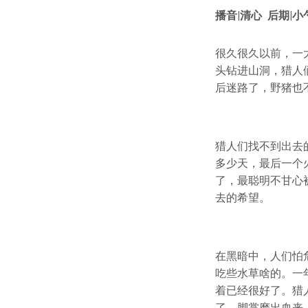
播音|清心 后期|小
很久很久以前，一
头钻进山洞，猎人
后迷路了，野猪也
猎人们找不到出去
多少天，最后一个
了，最聪明不甘心
去的希望。
在黑暗中，人们怕
吃些水草啥的。一
着已经很好了。猎
了，脚掌磨出血来