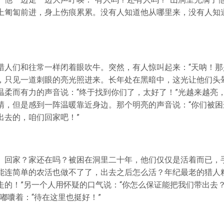
上匍匐前进，身上伤痕累累。没有人知道他从哪里来，没有人知
猎人们和往常一样闭着眼吹牛。突然，有人惊叫起来：“天呐！那
，只见一道刺眼的亮光照进来。长年处在黑暗中，这光让他们头
温柔而有力的声音说：“终于找到你们了，太好了！”光越来越亮
睛，但是感到一阵温暖靠近身边。那个明亮的声音说：“你们被困
出去的，咱们回家吧！”
。回家？家还在吗？被困在洞里二十年，他们仅仅是活着而已，
能连简单的农活也做不了了，出去之后怎么活？年纪最老的猎人粗
走的！”另一个人用怀疑的口气说：“你怎么保证能把我们带出去
嘟囔着：“待在这里也挺好！”