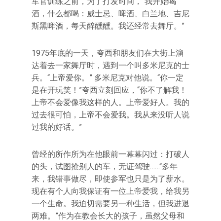
军官训练之前，为了打发时间，“我开始喝
酒，什么都喝：威士忌、啤酒、白兰地、吉尼
斯黑啤酒，每天醉醺醺。我还经常去舞厅。”
1975年底的一天，夸西和朋友们在大街上溜
达着去一家舞厅时，遇到一个叫多米尼克的士
兵。“上帝爱你。” 多米尼克对他说。“你一定
是在开玩笑！”夸西立刻回应，“你不了解我！
上帝不会爱像我这样的人。上帝爱好人。我的
过去很可怕，上帝不会爱我。我从来没听人说
过我的好话。”
曾经的所作所为在他眼前一幕幕闪过：打破人
的头，试图抢别人的车，无证驾驶……“多年
来，我错事做尽，即使参军也只是为了薪水。
现在有个人向我保证有一位上帝爱我，给我另
一个生命。我迫切需要另一种生活，但我进退
两难。”作为在教会长大的孩子，虽然父母和