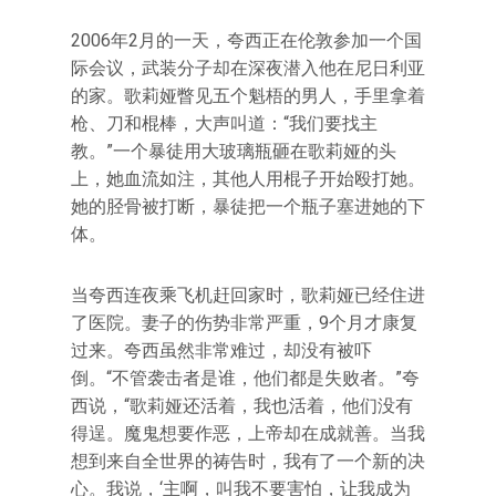
2006年2月的一天，夸西正在伦敦参加一个国
际会议，武装分子却在深夜潜入他在尼日利亚
的家。歌莉娅瞥见五个魁梧的男人，手里拿着
枪、刀和棍棒，大声叫道：“我们要找主
教。”一个暴徒用大玻璃瓶砸在歌莉娅的头
上，她血流如注，其他人用棍子开始殴打她。
她的胫骨被打断，暴徒把一个瓶子塞进她的下
体。
当夸西连夜乘飞机赶回家时，歌莉娅已经住进
了医院。妻子的伤势非常严重，9个月才康复
过来。夸西虽然非常难过，却没有被吓
倒。“不管袭击者是谁，他们都是失败者。”夸
西说，“歌莉娅还活着，我也活着，他们没有
得逞。魔鬼想要作恶，上帝却在成就善。当我
想到来自全世界的祷告时，我有了一个新的决
心。我说，‘主啊，叫我不要害怕，让我成为