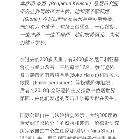
本杰明·夸西（Benjamin Kwashi）是尼日利亚
圣公会乔斯教区大主教。他和妻子歌莉娅
（Gloria）在尼日利亚高原州首府乔斯服事。
他们有六个孩子，包括三位医生，一位牧师，
一位律师、一位工程师。他们收养孤儿，为他
们建立学校。
在过去的200多天里，有3400多名尼日利亚基
督徒被暴力杀害，平均每天17名。参与恐怖
暴力袭击的有博科圣地(Boko Haram)和富拉尼
牧民（Fulani herdsmen）等极端恐怖组织，
后者在2018年全球恐怖主义指数中位居世界
第四，由他们发起的袭击几乎每天都在发生。
国际公民自由与法治协会表示，大约300座教
堂受到了恐怖分子的威胁和袭击。哈德逊研究
所宗教自由中心主任尼娜·谢伊（Nina Shea）
说:“近年来，尼日利亚被极端分子袭击和屠杀