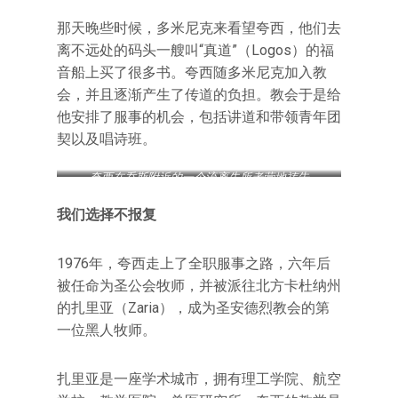
那天晚些时候，多米尼克来看望夸西，他们去
离不远处的码头一艘叫“真道”（Logos）的福
音船上买了很多书。夸西随多米尼克加入教
会，并且逐渐产生了传道的负担。教会于是给
他安排了服事的机会，包括讲道和带领青年团
契以及唱诗班。
夸西在乔斯附近的一个流离失所者营地祷告
我们选择
不报复
1976年，夸西走上了全职服事之路，六年后
被任命为圣公会牧师，并被派往北方卡杜纳州
的扎里亚（Zaria），成为圣安德烈教会的第
一位黑人牧师。
扎里亚是一座学术城市，拥有理工学院、航空