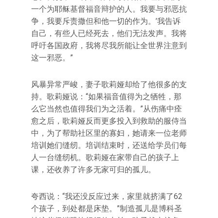
一个为耶稣基督福音辩护的人。我要与邪恶抗
争，我要斥责撒但和他一切的作为。’我告诉
自己，有些人已经死去，他们无法发声。我将
呼吁各国政府，我将尽我所能让全世界注意到
这一邪恶。”
风暴异常严峻，妻子歌莉娅却给了他很多的支
持。歌莉娅说：“如果福音值得为之牺牲，那
么它当然也值得我们为之活着。”从伤痛中痊
愈之后，歌莉娅反而更多投入到救助的服侍当
中，为了帮助社区里的寡妇，她请来一位老师
培训她们缝纫。培训结束时，还送给学员们每
人一台缝纫机。歌莉娅在家带自己的孩子上
课，还收养了许多无家可归的孤儿。
夸西说：“我还没反应过来，家里就挤满了62
个孩子，到处都是床垫。”制造孤儿是博科圣