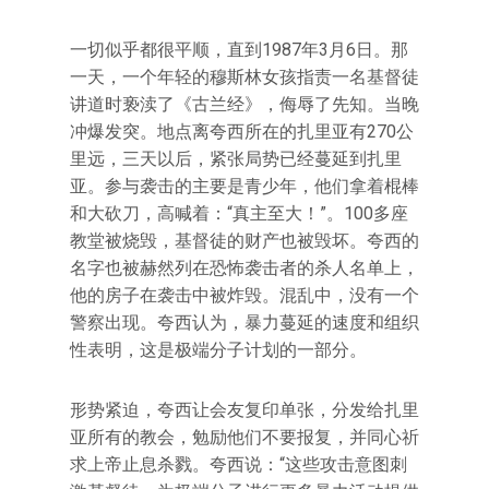
一切似乎都很平顺，直到1987年3月6日。那
一天，一个年轻的穆斯林女孩指责一名基督徒
讲道时亵渎了《古兰经》，侮辱了先知。当晚
冲爆发突。地点离夸西所在的扎里亚有270公
里远，三天以后，紧张局势已经蔓延到扎里
亚。参与袭击的主要是青少年，他们拿着棍棒
和大砍刀，高喊着：“真主至大！”。100多座
教堂被烧毁，基督徒的财产也被毁坏。夸西的
名字也被赫然列在恐怖袭击者的杀人名单上，
他的房子在袭击中被炸毁。混乱中，没有一个
警察出现。夸西认为，暴力蔓延的速度和组织
性表明，这是极端分子计划的一部分。
形势紧迫，夸西让会友复印单张，分发给扎里
亚所有的教会，勉励他们不要报复，并同心祈
求上帝止息杀戮。夸西说：“这些攻击意图刺