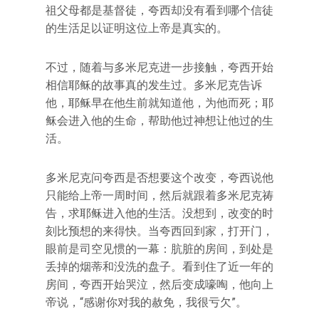
祖父母都是基督徒，夸西却没有看到哪个信徒
的生活足以证明这位上帝是真实的。
不过，随着与多米尼克进一步接触，夸西开始
相信耶稣的故事真的发生过。多米尼克告诉
他，耶稣早在他生前就知道他，为他而死；耶
稣会进入他的生命，帮助他过神想让他过的生
活。
多米尼克问夸西是否想要这个改变，夸西说他
只能给上帝一周时间，然后就跟着多米尼克祷
告，求耶稣进入他的生活。没想到，改变的时
刻比预想的来得快。当夸西回到家，打开门，
眼前是司空见惯的一幕：肮脏的房间，到处是
丢掉的烟蒂和没洗的盘子。看到住了近一年的
房间，夸西开始哭泣，然后变成嚎啕，他向上
帝说，“感谢你对我的赦免，我很亏欠”。