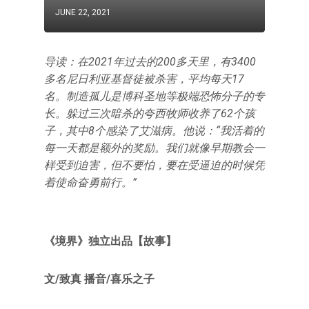
JUNE 22, 2021
导读：在2021年过去的200多天里，有3400
多名尼日利亚基督徒被杀害，平均每天17
名。制造孤儿是博科圣地等极端恐怖分子的专
长。躲过三次暗杀的夸西牧师收养了62个孩
子，其中8个感染了艾滋病。他说：“我活着的
每一天都是额外的奖励。我们就像早期教会一
样受到迫害，但不要怕，要在受逼迫的时候凭
着使命奋勇前行。”
《境界》独立出品【故事】
文/致真 播音/喜乐之子