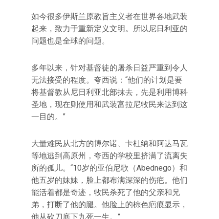
如今很多伊斯兰原教旨主义者在世界各地武装
起来，致力于重新定义文明。所以尼日利亚的
问题也是全球的问题。
多年以来，针对基督徒的屠杀日益严重到令人
无法接受的程度。夸西说：“他们的计划是要
将基督教从尼日利亚北部抹去，先是利用博科
圣地，现在则使用和武装富拉尼牧民来达到这
一目的。”
大量难民从北方的博尔诺、卡杜纳和阿达马瓦
等地逃到高原州，夸西的学校里挤满了流离失
所的孤儿。“10岁的亚伯尼歌（Abednego）和
他五岁的妹妹，脸上都布满深深的伤疤。他们
能活着都是奇迹，牧民杀死了他的父亲和兄
弟，打断了他的腿。他脸上的棕色疤痕显示，
他从砍刀底下九死一生。”