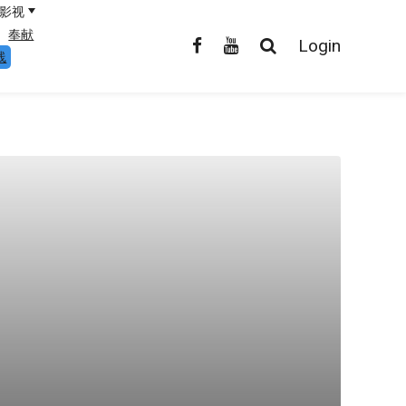
影视
奉献
Login
线