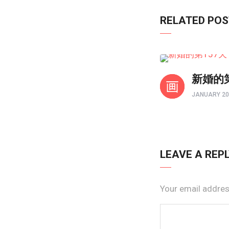
RELATED PO
境界如画
新婚的
JANUARY 20
LEAVE A REP
Your email address