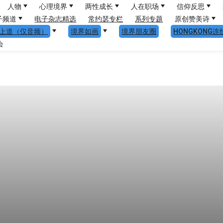
人物
心理境界
两性成长
人在职场
信仰反思
子频道
电子杂志精选
常约瑟专栏
系列专题
原创赞美诗
上道（仅音频）
境界如画
境界朋友圈
HONGKONG连
会