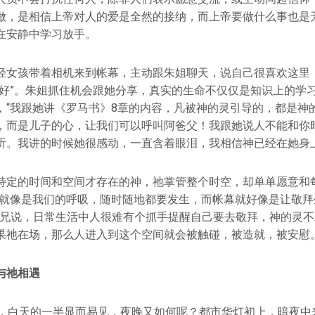
做，是相信上帝对人的爱是全然的接纳，而上帝要做什么事也是
在安静中学习放手。
轻女孩带着相机来到帐幕，主动跟朱姐聊天，说自己很喜欢这里
很好”。朱姐抓住机会跟她分享，真实的生命不仅仅是知识上的学
，“我跟她讲《罗马书》8章的内容，凡被神的灵引导的，都是神
，而是儿子的心，让我们可以呼叫阿爸父！我跟她说人不能和你
听。我讲的时候她很感动，一直含着眼泪，我相信神已经在她身
特定的时间和空间才存在的神，祂掌管整个时空，却单单愿意和
拜就像是我们的呼吸，随时随地都要发生，而帐幕就好像是让敬拜
弟兄说，日常生活中人很难有个抓手提醒自己要去敬拜，神的灵不工
果祂在场，那么人进入到这个空间就会被触碰，被造就，被安慰
与祂相遇
幕，白天的一半显而易见，夜晚又如何呢？都市华灯初上，暗夜中