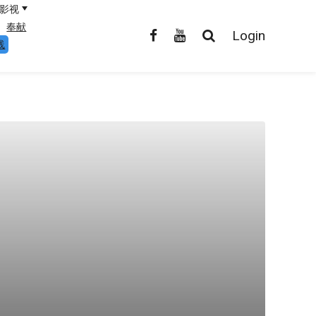
影视
奉献
Login
线