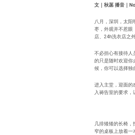
文｜秋菡 播音｜No
八月，深圳，太阳
枣，外观并不惹眼
店、24h洗衣店之
不必担心有接待人
的只是随时欢迎你
候，你可以选择独
进入主堂，迎面的
入祷告室的要求，让
几排矮矮的长椅，
窄的桌板上放着一