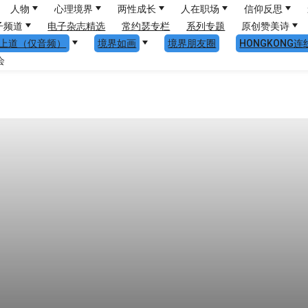
人物
心理境界
两性成长
人在职场
信仰反思
子频道
电子杂志精选
常约瑟专栏
系列专题
原创赞美诗
上道（仅音频）
境界如画
境界朋友圈
HONGKONG连
会