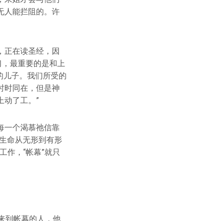
无人能拦阻的。许
，正在读圣经，因
习，最重要的是和上
的儿子。我们所受的
时时同在，但是神
上动了工。”
每一个渴慕祂信靠
生命从无形到有形
作，“帐幕”就只
。
来到帐幕的人，他