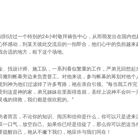
。
别到访过一个特别的24小时敬拜祷告中心，从而萌发出在国内也
心怀感动，到某天彼此交流后的一拍即合，他们心中的负担越来
找合适的地方，租下这个场地。
金、找设计师、施工队，一系列看似繁重的工作，严弟兄回想起
司搬到帐幕旁边来负责督工。对他来说，参与帐幕的筹划对他个
觉到神为他们过滤掉了许多弯路，祂在亲自引领。“每当我工作完
受到这是神的家，弟兄姊妹在里面得造就，圣经上说神不会叫一
灵魂的得救，我们都是很欣慰的。”
访者而言，不论你的知识、阅历和信仰是什么，你可以只是进来
叹一口气，放空自己。如果你已经是信徒了，那么你可以把这当
要提醒自己，祂从不撇下我们，祂应许与我们同在！