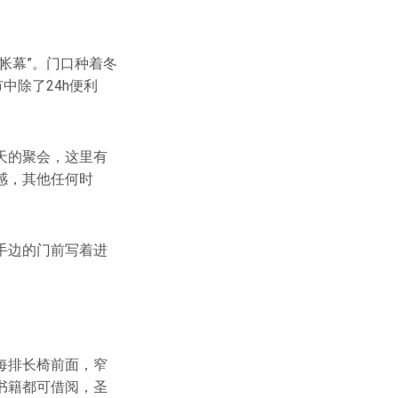
帐幕”。门口种着冬
中除了24h便利
天的聚会，这里有
感，其他任何时
手边的门前写着进
每排长椅前面，窄
书籍都可借阅，圣