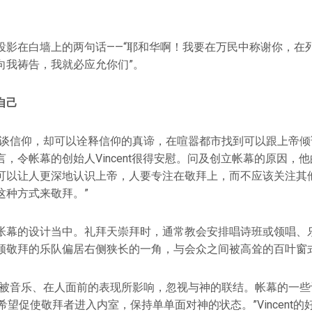
投影在白墙上的两句话——“耶和华啊！我要在万民中称谢你，在列
向我祷告，我就必应允你们”。
自己
不谈信仰，却可以诠释信仰的真谛，在喧嚣都市找到可以跟上帝倾
，令帐幕的创始人Vincent很得安慰。问及创立帐幕的原因，他
可以让人更深地认识上帝，人要专注在敬拜上，而不应该关注其
这种方式来敬拜。”
帐幕的设计当中。礼拜天崇拜时，通常教会安排唱诗班或领唱、
领敬拜的乐队偏居右侧狭长的一角，与会众之间被高耸的百叶窗
会被音乐、在人面前的表现所影响，忽视与神的联结。帐幕的一些
希望促使敬拜者进入内室，保持单单面对神的状态。”Vincent