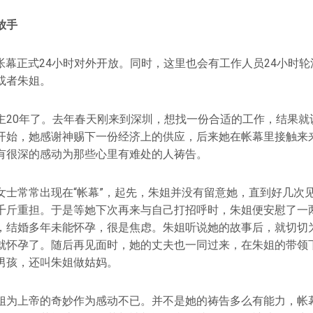
放手
日，帐幕正式24小时对外开放。同时，这里也会有工作人员24小时
或者朱姐。
20年了。去年春天刚来到深圳，想找一份合适的工作，结果就认识了
开始，她感谢神赐下一份经济上的供应，后来她在帐幕里接触来
有很深的感动为那些心里有难处的人祷告。
女士常常出现在“帐幕”，起先，朱姐并没有留意她，直到好几次
千斤重担。于是等她下次再来与自己打招呼时，朱姐便安慰了一
，结婚多年未能怀孕，很是焦虑。朱姐听说她的故事后，就切切
就怀孕了。随后再见面时，她的丈夫也一同过来，在朱姐的带领
男孩，还叫朱姐做姑妈。
姐为上帝的奇妙作为感动不已。并不是她的祷告多么有能力，帐