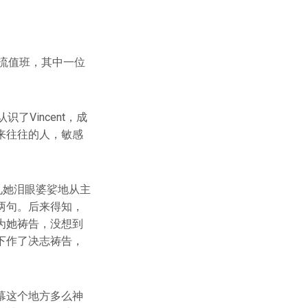
轮流值班，其中一位
Vincent，成
来往往的人，敏感
见她泪眼婆娑地从主
两句。后来得知，
为她祷告，没想到
下作了决志祷告，
幕这个地方多么神