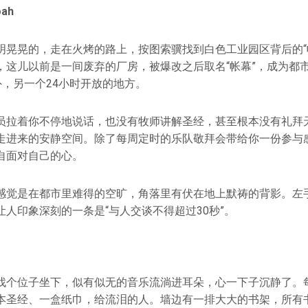
ah
明晃晃的，走在火烤的路上，按图索骥找到白色工业园区背后的“
，这儿以前是一间废弃的厂房，被爆改之后取名“帐幕”，成为都市
外，另一个24小时开放的地方。
员拉着你不停地说话，也没有牧师讲解圣经，甚至根本没有礼拜
走进来的安静空间。除了每周定时的乐队敬拜会带给你一份参与
自面对自己的心。
感觉是在都市里难得的空旷，角落里有伏在地上默祷的背影。左
人印象深刻的一条是“与人交谈不得超过30秒”。
找个位子坐下，似有似无的音乐流淌进耳朵，心一下子沉静了。
本圣经、一盒纸巾，给流泪的人。墙边有一排大大的书架，所有