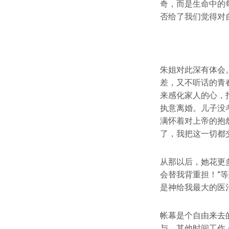
奇，而是生命中的
否给了我们觉得对
朱姐对此深有体会
差，又不听话的青
来感化家人的心，
执意离婚。儿子没
满怀着对上帝的抱
了，我把这一切都交
从那以后，她花更
会替我背重担！”
是神给我最大的医
帐幕是个自由来去
与，其他时间工作