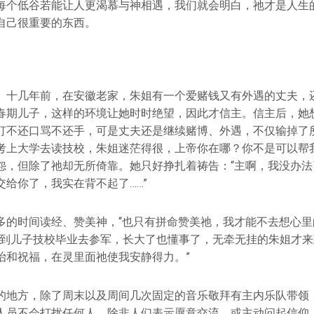
每个低谷若能让人更渴慕与神相遇，我们就会明白，祂才是人生
自己很重要的东西。
。十几年前，在安徽老家，朱姐有一个爱赌钱又有外遇的丈夫，
春期儿子，这样的环境让她时时绝望，因此才信主。信主后，她
打不还口骂不还手，可是丈夫还是继续赌博、外遇，不仅输掉了
考上大学去读技校，朱姐迷茫得很，上帝你在哪？你不是可以帮
怨，但除了祂却无所倚靠。她只好挣扎着祷告：“主啊，我没办法
给你了，我实在背不起了……”
多的时间读经、赞美神，“也只有拼命赞美祂，我才能不去想心里
等到儿子技校毕业去参军，长大了也懂事了，无牵无挂的朱姐才来
治和祝福，在灵里面祂使我安静得力。”
的地方，除了周末以及周间几次固定的音乐敬拜有主内乐队带领
人员不会打扰任何人，除非人们表示愿意交流，或主动问起信仰