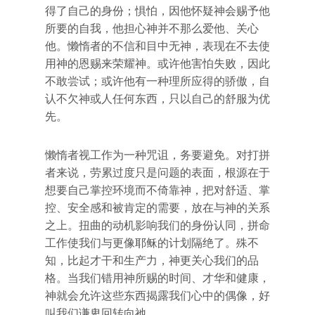
得了自己的身份；惧怕，因他怀疑神会赐予他
所要的自我，他担心神并不那么爱他、关心
他。懒惰者的不信和目中无神，表现在不去使
用神的恩赐来荣耀神。或许他害怕失败，因此
不敢尝试；或许他有一种理所应得的骄傲，自
认不欠神或人任何东西，只以自己的舒服为优
先。
懒惰者视工作为一种咒诅，务要避免。对打拼
者来说，劳累过度只是问题的表面，根源在于
想要自己掌控环境而不倚靠神，把对舒适、掌
控、安全感和被肯定的需要，放在与神的关系
之上。扭曲的动机影响我们的身份认同，拼命
工作使我们与更像耶稣的计划隔绝了。殊不
知，比起才干和生产力，神更关心我们的品
格。当我们错用神所赐的时间、才华和健康，
神就会允许这些东西揭露我们心中的偶像，好
叫我们谦卑回转向祂。