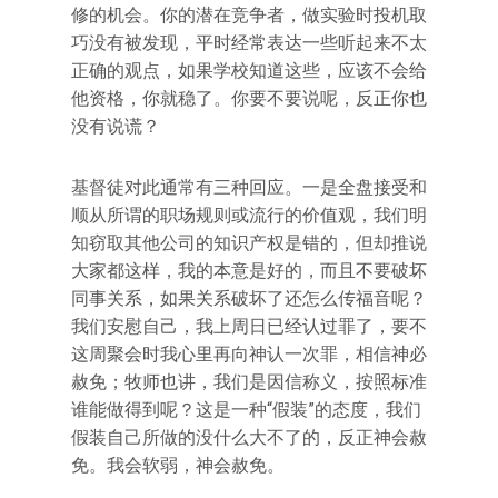
修的机会。你的潜在竞争者，做实验时投机取
巧没有被发现，平时经常表达一些听起来不太
正确的观点，如果学校知道这些，应该不会给
他资格，你就稳了。你要不要说呢，反正你也
没有说谎？
基督徒对此通常有三种回应。一是全盘接受和
顺从所谓的职场规则或流行的价值观，我们明
知窃取其他公司的知识产权是错的，但却推说
大家都这样，我的本意是好的，而且不要破坏
同事关系，如果关系破坏了还怎么传福音呢？
我们安慰自己，我上周日已经认过罪了，要不
这周聚会时我心里再向神认一次罪，相信神必
赦免；牧师也讲，我们是因信称义，按照标准
谁能做得到呢？这是一种“假装”的态度，我们
假装自己所做的没什么大不了的，反正神会赦
免。我会软弱，神会赦免。