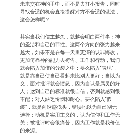
未来交在神的手中，而不是去打小报告，同时
寻找合适的机会直接提醒对方不合适的做法，
这会怎样呢？
其实当我们信主越久，就越会明白两件事：神
的圣洁和自己的罪性。这两个方向的张力越来
越大，如果不是在每一天里更深的认罪悔改，
更加倚靠神的能力去祷告、工作和行动，我们
就会陷入加倍的分裂之中：要么陷入“表现”，
就是靠自己使自己看起来比别人更好；自以为
义，面对批评就会愤怒，因为自认是属灵的好
人；达到自己的标准就很自信，否则就感到很
不配；对人缺乏怜悯和耐心。要么陷入“假
装”，就是向诱惑低头，错误地以为自己别无
选择；动机是实用主义的，认为信仰和工作无
关；被批评时会很痛苦，因为工作就是我价值
的来源。