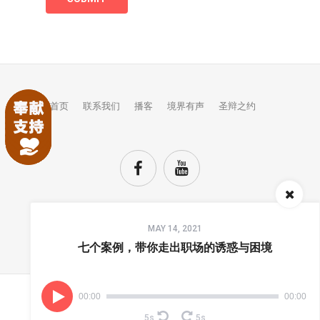
首页
联系我们
播客
境界有声
圣辩之约
Audio
MAY 14, 2021
Player
TOP
七个案例，带你走出职场的诱惑与困境
00:00
00:00
(C) COPYRIGHTS JINGJIE.
5s
5s