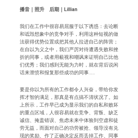
播音｜照升 后期｜Lillian
我们在工作中很容易屈服于以下诱惑：去论断
和诋毁想象中的竞争对手，利用这种短视的做
法获得优势位置或把其他人拉进自己的阵营；
在自以为义之中，我们严厉对待遭遇失败和挫
折的同事，或者用藐视和嘲讽来证明自己比他
们优秀；我们感到无能为力时，就在背后说闲
话来泄愤和报复那些成功的同事……
要是你以为所有的工作都令人兴奋，带给你发
挥才智的满足，那真是有点搞不清状况了。如
上所示，工作早已成为显示我们的自私和败坏
的重点区域，人很容易就在竞争、背叛、缺乏
诚信、掩盖错误、焦虑未来中体验到空虚和徒
劳无益，而面对自己的功劳被抢、领导没有兑
现的奖励、作了正确决定反而丢掉工作、同事