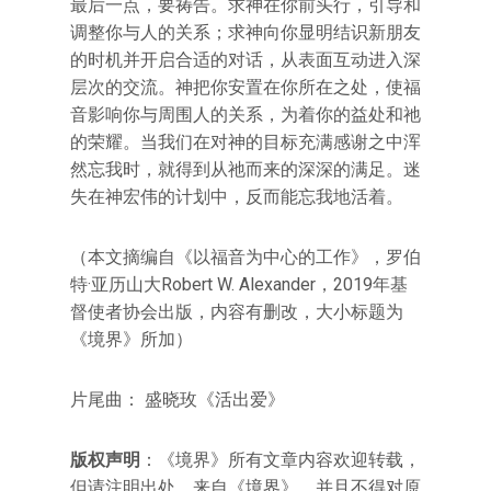
最后一点，要祷告。求神在你前头行，引导和
调整你与人的关系；求神向你显明结识新朋友
的时机并开启合适的对话，从表面互动进入深
层次的交流。神把你安置在你所在之处，使福
音影响你与周围人的关系，为着你的益处和祂
的荣耀。当我们在对神的目标充满感谢之中浑
然忘我时，就得到从祂而来的深深的满足。迷
失在神宏伟的计划中，反而能忘我地活着。
（本文摘编自《以福音为中心的工作》，罗伯
特·亚历山大Robert W. Alexander，2019年基
督使者协会出版，内容有删改，大小标题为
《境界》所加）
片尾曲： 盛晓玫《活出爱》
版权声明
：《境界》所有文章内容欢迎转载，
但请注明出处，来自《境界》，并且不得对原