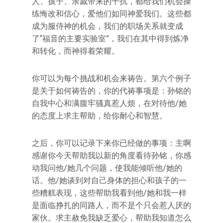
人、孩子、亲戚带来的干扰，都给我们机会操
练悔改和信心，爱他们如同神爱我们。这些都
成为服侍神的机会，我们的职场关系就变成
了“福音的主要实验室”，我们在其中得到炼净
和转化，而神得着荣耀。
你可以为每个挑战和机会来祷告。第六个例子
是关于如何祷告的，你的代祷事项是：孙铭的
自我中心和满腹牢骚真惹人烦，在对待他/她
的态度上求主帮助，给你耐心和智慧。
之后，你可以记录下来你已经做的事项：主啊
感谢你今天帮助我以新的角度看待孙铭，你感
动我问他/她几个问题，使我能倾听他/她的
话。他/她谈到对自己身体的担心和孩子的一
些糟糕表现，这些帮助我看到他/她和我一样
是面临挣扎的同路人，而不是个只会惹人厌的
家伙。求主赦免我缺乏爱心，帮助我知道怎么