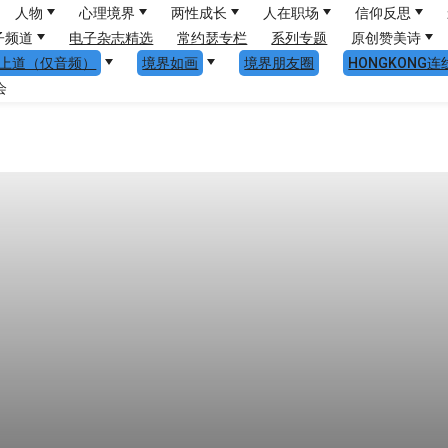
人物
心理境界
两性成长
人在职场
信仰反思
子频道
电子杂志精选
常约瑟专栏
系列专题
原创赞美诗
上道（仅音频）
境界如画
境界朋友圈
HONGKONG连
会