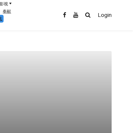
影视
奉献
Login
线