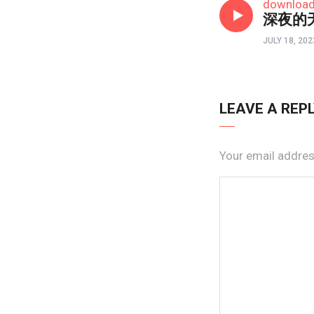
downloa
深夜的
JULY 18, 202
LEAVE A REP
Your email address