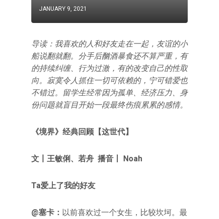
JANUARY 9, 2021
导读：我喜欢的人和好友走在一起，友谊的小
船说翻就翻。分手后酗酒暴食还不算严重，有
的持续纠缠、行为过激，有的改变自己的性取
向。寂寞令人抓住一切可依赖的，宁可错爱也
不错过。留学生经常因为孤单、经济压力、身
份问题就盲目开始一段最终伤痕累累的感情。
《境界》经典回顾【这世代】
文丨王敏俐、若舟 播音丨 Noah
Ta爱上了我的好友
@塞卡：
以前喜欢过一个女生，比较坎坷。最