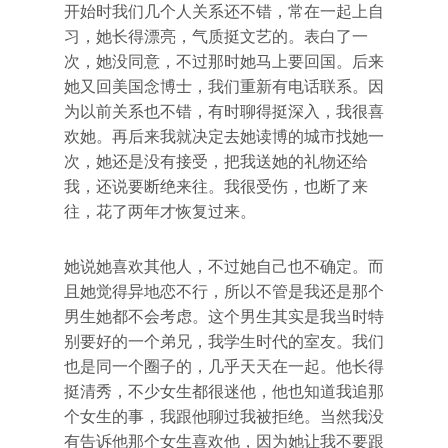
开始时我们几个人关系还不错，常在一起上自
习，她长得漂亮，气质挺文艺的。表白了一
次，她没同意，不过那时她马上要回国。后来
她又回美国念博士，我们重新有电话联系。因
为以前关系也不错，有时聊得挺深入，我很喜
欢她。再后来我就决定去她读博的城市找她一
次，她还是没有接受，把我送她的礼物还给
我，还说要断绝来往。我很受伤，也断了来
往，花了两年才恢复过来。
她说她喜欢其他人，不过她自己也不确定。而
且她觉得异地恋不行，所以不管是我还是那个
男生她都不会考虑。这个男生其实是我当时特
别要好的一个弟兄，我学生时代的室友。我们
也是同一个圈子的，几乎天天在一起。他长得
挺清秀，不少女生都很迷他，他也知道我追那
个女生的事，我跟他聊过我被拒绝。当然我没
有告诉他那个女生喜欢他，因为她让我不要跟