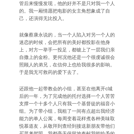
管后来慢慢发现，他的好并不是只对我一个人
的。我一厢情愿把电影的女主角想象成了自
己，还演得无比投入。
就像蔡康永说的，当一个人陷入对另一个人的
迷恋的时候，会把所有的美好都投影在他身
上，对方一举手一投足，都镀上了一层我们亲
自撒上的金粉。更何况他还是一个很虔诚很会
照顾人的弟兄，在信仰上也给我很多的影响。
于是我无可救药的爱下去了。
还跟他一起带教会的小组，甚至在他离开c城
后的一年，为了完成他的托付选择一个人苦苦
支撑一个十多个人只有我一个基督徒的福音小
组。为了带小组，我租了一间有点超出我经济
能力的单人公寓，每周变着花样煮各种美味取
悦慕道友，从敬拜到查经到接送新朋友带他们
买菜考驾照，我都毫无保留地奉献我能给予的