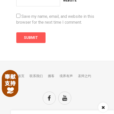
WEBSITE
Save my name, email, and website in this
browser for the next time I comment.
首页
联系我们
播客
境界有声
圣辩之约