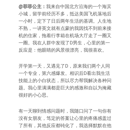
@菲菲公主：
我来自中国北方沿海的一个海滨
小城，留学前经历不多，抵达美国飞机落地后
一小时，定下了日后两年生活的基调。人生地
不熟，一讲英文就有点蒙的我因找不到前来接
机的住家，拖着行李箱在机场大厅走了一圈又
一圈。我在人群中发现了D男生，心里的第一
反应是：他眼睛的风景很漂亮，我很喜欢。
开学第一天，又遇见了D，原来我们两个人同
一个专业，第六感爆发。相识后D看出我生活
技能上的小白状态，所以尽力帮我解决各种问
题。我心里满满都是巨大的感激和自以为掩藏
很好的小心思。
有一天聊到情感问题时，我随口问了一句你有
没有女朋友，笃定的答案让心里的疼痛感盖过
了所有，其他反应都钝化了，我选择默默在他