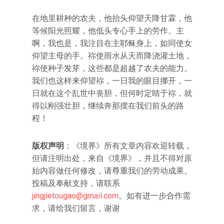
在地里耕种的农夫，他抬头仰望天降甘霖，他
等候阳光照耀，他低头专心手上的劳作。主
啊，我也是，我注目在主耶稣身上，如同使女
仰望主母的手。祢使雨水从天而降浇灌土地，
祢使种子发芽，这些都是超越了农夫的能力。
我们也这样来仰望祢，一日我的眼目挪开，一
日就在这个乱世中丧胆，但何时定睛于祢，就
得以刚强壮胆，继续奔那摆在我们前头的路
程！
版权声明
：《境界》所有文章内容欢迎转载，
但请注明出处，来自《境界》，并且不得对原
始内容做任何修改，请尊重我们的劳动成果。
投稿及奉献支持，请联系
jingjietougao@gmail.com
。如有进一步合作需
求，请给我们留言，谢谢