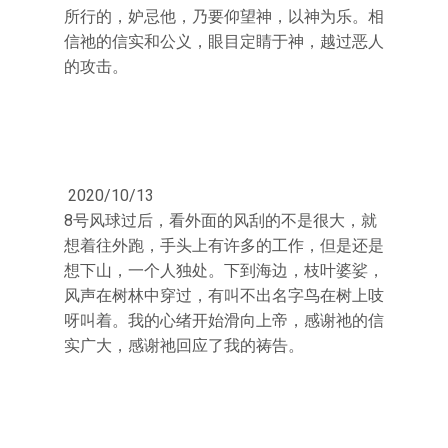
所行的，妒忌他，乃要仰望神，以神为乐。相
信祂的信实和公义，眼目定睛于神，越过恶人
的攻击。
2020/10/13
8号风球过后，看外面的风刮的不是很大，就
想着往外跑，手头上有许多的工作，但是还是
想下山，一个人独处。下到海边，枝叶婆娑，
风声在树林中穿过，有叫不出名字鸟在树上吱
呀叫着。我的心绪开始滑向上帝，感谢祂的信
实广大，感谢祂回应了我的祷告。