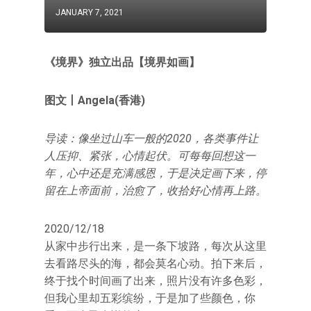
JANUARY 7, 2021
《境界》独立出品【境界如画】
图文丨Angela(香港)
导读：像坐过山车一般的2020，各类事件让
人压抑、紧张，心情起伏。可每每回想这一
年，心中还是充满感恩，于是决定画下来，停
留在上帝面前，治愈了，收拾好心情再上路。
2020/12/18
从家中步行出来，是一条下坡路，每次从这里
去看路尽头的海，都会莫名心动。拍下来后，
终于找个时间画了出来，照片没有许多色彩，
但我心里却五彩缤纷，于是加了些颜色，你