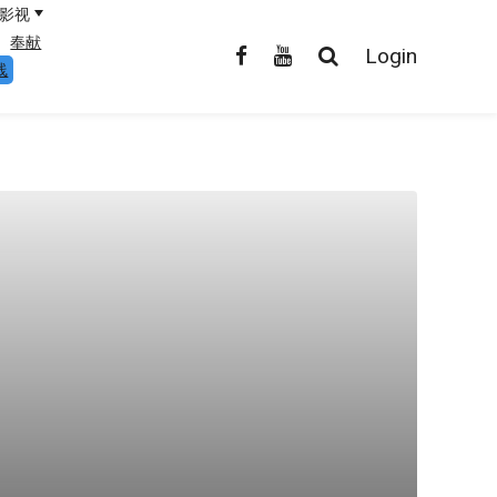
影视
奉献
Login
线