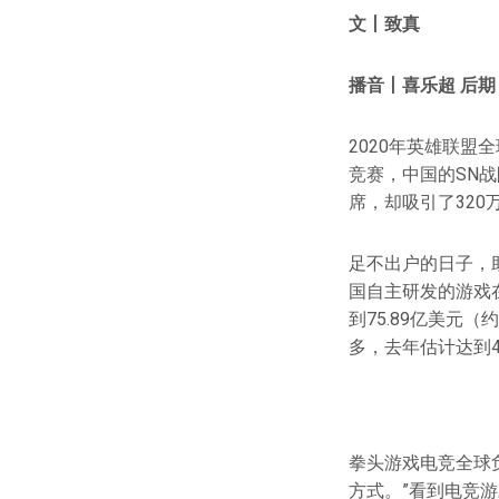
文
丨
致真
播音丨喜乐超 后
2020年英雄联盟
竞赛，中国的SN战
席，却吸引了32
足不出户的日子，
国自主研发的游戏在
到75.89亿美元（
多，去年估计达到4
拳头游戏电竞全球负
方式。”看到电竞