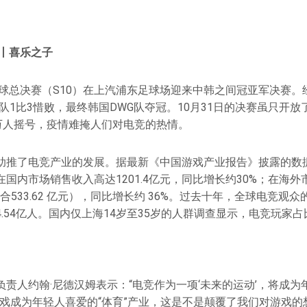
期丨喜乐之子
全球总决赛（S10）在上汽浦东足球场迎来中韩之间冠亚军决赛
队1比3惜败，最终韩国DWG队夺冠。10月31日的决赛虽只开放了
0万人摇号，疫情难掩人们对电竞的热情。
助推了电竞产业的发展。据最新《中国游戏产业报告》披露的数
国内市场销售收入高达1201.4亿元，同比增长约30%；在海
约合533.62 亿元），同比增长约 36%。过去十年，全球电竞观
.54亿人。国内仅上海14岁至35岁的人群调查显示，电竞玩家占
责人约翰·尼德汉姆表示：“电竞作为一项‘未来的运动’，将成
游戏成为年轻人喜爱的“体育”产业，这是不是颠覆了我们对游戏的