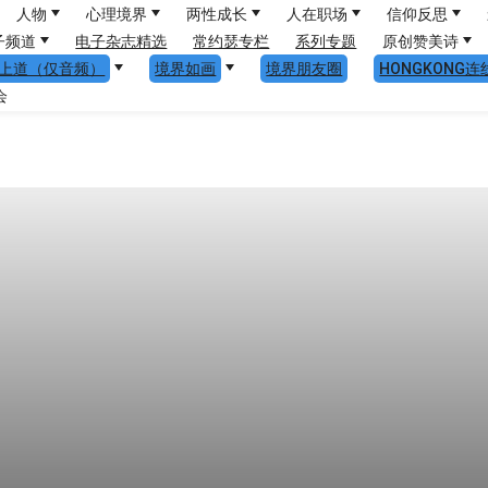
人物
心理境界
两性成长
人在职场
信仰反思
子频道
电子杂志精选
常约瑟专栏
系列专题
原创赞美诗
上道（仅音频）
境界如画
境界朋友圈
HONGKONG连
会