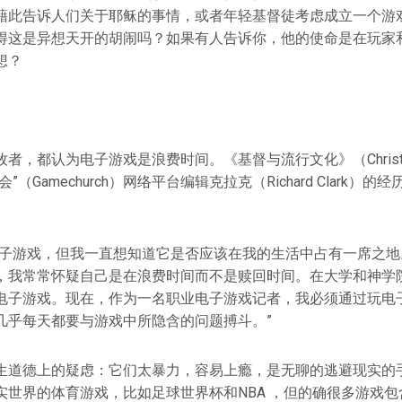
藉此告诉人们关于耶稣的事情，或者年轻基督徒考虑成立一个游
得这是异想天开的胡闹吗？如果有人告诉你，他的使命是在玩家
想？
，都认为电子游戏是浪费时间。《基督与流行文化》（Christ and P
”（Gamechurch）网络平台编辑克拉克（Richard Clark）
电子游戏，但我一直想知道它是否应该在我的生活中占有一席之地
，我常常怀疑自己是在浪费时间而不是赎回时间。在大学和神学
电子游戏。现在，作为一名职业电子游戏记者，我必须通过玩电
几乎每天都要与游戏中所隐含的问题搏斗。”
生道德上的疑虑：它们太暴力，容易上瘾，是无聊的逃避现实的
实世界的体育游戏，比如足球世界杯和NBA ，但的确很多游戏