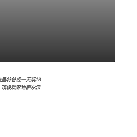
里特曾经一天玩18
；顶级玩家迪萨尔沃