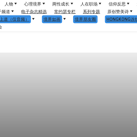
人物
心理境界
两性成长
人在职场
信仰反思
子频道
电子杂志精选
常约瑟专栏
系列专题
原创赞美诗
上道（仅音频）
境界如画
境界朋友圈
HONGKONG连
会