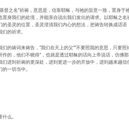
稣基督之名”祈祷，意思是，信靠耶稣，与祂的旨意一致，置身于
也置身我们的处境，并能亲自说出我们发出的请求。以耶稣之名
们的圣灵的位置，圣灵澄清我们内心的想法，把祷告转换成话语
我们的祈求。
们的祷词来祷告，“我们在天上的父”“不要照我的意思，只要照祢
所作的，他们不晓得”，也就是透过耶稣的话向上帝说话，仿佛
我们进到祈祷的更深处，进到更进一步的开放中，进到越来越信
们的一切当中。
要什么。