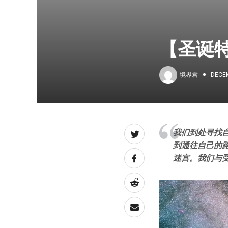
【圣诞
境界君
DECEM
我们到处寻找
到通往自己的
迷宫。我们与