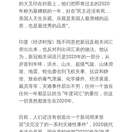
的大叉印在封面上，他们把即将过去的2020
年称为最糟糕的一年，好在“民主还没有死……
美国人天生乐观。乐观是美国人最滑稽的品
质，也是最优秀的品质”。
印度《经济时报》既不同意把新冠及相关词汇
突出出来，也反对列出词汇表的做法。他认
为，新冠相关词语只是2020年的一部分，从
岁首到年终，洪水、山火、超级气旋、山体滑
坡、地震、蝗虫袭击到飞机失事、抗议和静
坐、致命的毒气泄漏、化学爆炸、经济衰退、
裁员等等，灾难事件层出不穷，任何一个放在
任何一年都足以担当 “年度词汇”的重任，但这
一切竟然都发生在2020年。
目前，人们还没有创造出一个新词用来形
容“没完没了的一系列灾难性事件”，2020就代
表这个意思，因此是时候把“2020”作为“年度