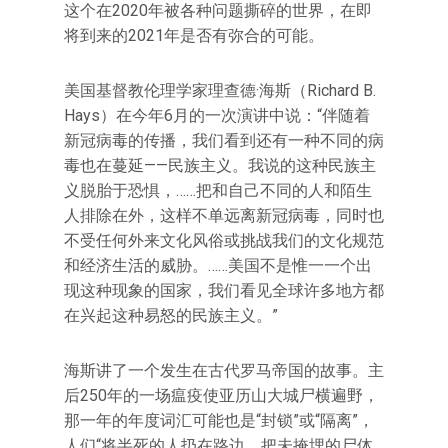
这个在2020年被各种问题撕碎的世界，在即
将到来的2021年是否有弥合的可能。
美国基督教伦理学家理查德·海斯（Richard B.
Hays）在今年6月的一次演讲中说：“伴随着
新冠病毒的传播，我们看到还有一种不同的病
毒也在蔓延——民族主义。我说的这种民族主
义脱胎于恐惧，……把和自己不同的人和陌生
人排除在外，这样不单远离新冠病毒，同时也
不受任何外来文化风俗或挑战我们的文化规范
和经济生活的威胁。……美国不是惟一一个出
现这种现象的国家，我们看见全球许多地方都
在兴起这种易怒的民族主义。”
海斯讲了一个发生在古代罗马帝国的故事。主
后250年的一场瘟疫使亚历山大城尸横遍野，
那一年的年度词汇可能也是“封锁”或“隔离”，
人们“将半死的人扔在路边，把未掩埋的尸体