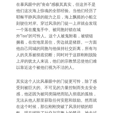
在暴风眼中的“丧命”感极其真实，但这并不是
他们这次海上惊魂的全部经验。当他们经历了
耶稣平静风浪的能力之后，海上飘摇的小船立
刻驶往对岸。穿过风浪的门徒一上岸就会发现
一个落在魔鬼手中、被同胞封锁在城
外“Iso”的可怜人。这个人被鬼附着，被锁链
捆着，在坟地里居住，旁边就是猪群。一方面
他自己同城的同胞与他保持社交距离，所有与
人的关系被彻底切断；同时对于这群刚刚脱险
上岸的犹太人来说，他们的宗教禁忌使他们难
以靠近这个被他们视为不洁的人。
其实这个人比风暴眼中的门徒更可怜，除了感
受到被巨大的、不可见的力量控制而失去安全
感，他还因为被同类隔绝而陷入彻底的孤独，
无法从他人那里获取任何安慰和鼓励。然而就
在这个时候，那位刚刚突破了风浪封锁的耶
稣，现在破除了社交与宗教上的禁忌，祂走过