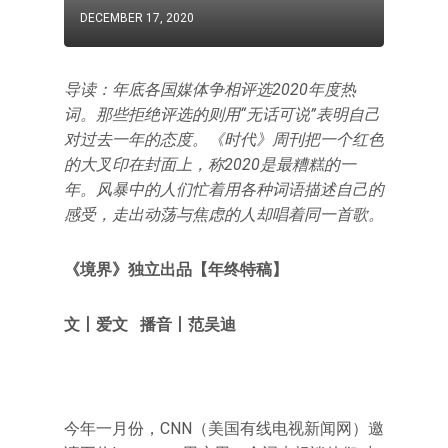
DECEMBER 17, 2020
导读：年底各国媒体争相评选2020年度热
词。那些拒绝评选的则用“无话可说”表明自己
对过去一年的态度。《时代》周刊把一个红色
的大叉印在封面上，称2020是最糟糕的一
年。风暴中的人们忙着用各种词语描述自己的
感受，走出动荡与焦虑的人却唱着同一首歌。
《
境界
》独立出品
【年终特稿
】
文
丨
爱文
播音
丨范吴迪
今年一月份，CNN（美国有线电视新闻网）邀