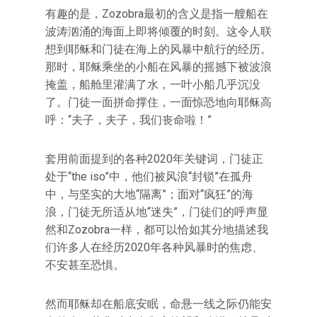
有趣的是，Zozobra最初的含义是指一艘船在
波涛汹涌的海面上即将倾覆的时刻。这令人联
想到耶稣和门徒在海上的风暴中航行的经历。
那时，耶稣乘坐的小船在风暴的摇撼下被波浪
掩盖，船舱里灌满了水，一叶小船几乎沉没
了。门徒一面拼命撑住，一面惊恐地向耶稣高
呼：“夫子，夫子，我们丧命啦！”
套用前面提到的各种2020年关键词，门徒正
处于“the iso”中，他们被风浪“封锁”在孤舟
中，与坚实的大地“隔离”；面对“疯狂”的海
浪，门徒无所适从地“迷失”，门徒们的呼声显
然和Zozobra一样，都可以恰如其分地描述我
们许多人在经历2020年各种风暴时的焦虑、
不安甚至恐惧。
然而耶稣却在船底安眠，命悬一线之际仍能安