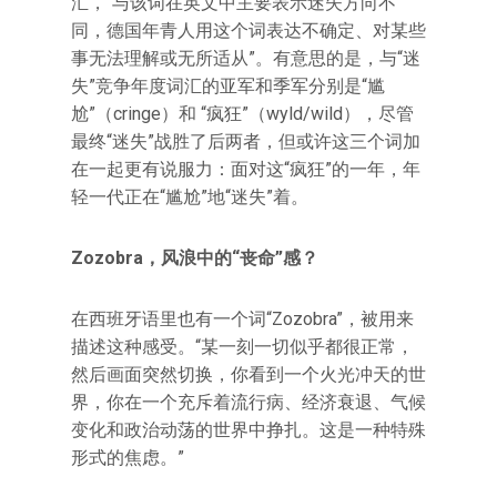
汇，“与该词在英文中主要表示迷失方向不
同，德国年青人用这个词表达不确定、对某些
事无法理解或无所适从”。有意思的是，与“迷
失”竞争年度词汇的亚军和季军分别是“尴
尬”（cringe）和 “疯狂”（wyld/wild），尽管
最终“迷失”战胜了后两者，但或许这三个词加
在一起更有说服力：面对这“疯狂”的一年，年
轻一代正在“尴尬”地“迷失”着。
Zozobra，风浪中的“丧命”感？
在西班牙语里也有一个词“Zozobra”，被用来
描述这种感受。“某一刻一切似乎都很正常，
然后画面突然切换，你看到一个火光冲天的世
界，你在一个充斥着流行病、经济衰退、气候
变化和政治动荡的世界中挣扎。这是一种特殊
形式的焦虑。”