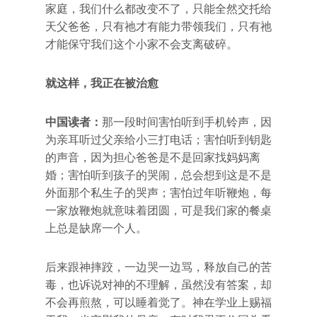
家庭，我们什么都改变不了，只能全然交托给
天父爸爸，只有祂才有能力带领我们，只有祂
才能保守我们这个小家不会支离破碎。
就这样，我正在被治愈
中国读者：
那一段时间害怕听到手机铃声，因
为亲耳听过父亲给小三打电话；害怕听到钥匙
的声音，因为担心爸爸是不是回家找妈妈离
婚；害怕听到孩子的哭闹，总会想到这是不是
外面那个私生子的哭声；害怕过年听鞭炮，每
一家放鞭炮就意味着团圆，可是我们家的餐桌
上总是缺席一个人。
后来跟神摔跤，一边哭一边骂，释放自己的苦
毒，也诉说对神的不理解，虽然没有答案，却
不会再煎熬，可以睡着觉了。神在学业上赐福