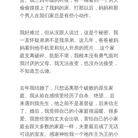
货。我三四年级的时候，有一晚看到一个男人
偷偷摸摸上了我妈的床。打那以后，妈妈和那
个男人在我们家总是有些小动作。
我好难过，但从没跟人说过，这是个秘密。我
一直怀疑弟弟不是我亲弟。这几年，爸爸被妈
妈看到他手机里和别人开房的照片……这个家
庭支离破碎、肮脏不堪，我根本没有勇气面对
我讨厌的父母。我无法改变，也没办法接受，
不知道怎么做。
去年我结婚了，只想远离那个破败的原生家
庭。我从前在感情里经历了自杀、绝望……后
来遇到我先生，他之前不是基督徒，后来信主
了。婚后，我觉得自己的小家庭很温暖、很多
爱。我曾经害怕丈夫会出轨，害怕自己的小家
庭会跟大多数的家庭一样，夫妻最后成了无话
可说的室友。感谢神给我一个祂作主为王的小