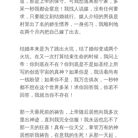
道，那是上帝的保守。可我想逃离那个家，多
呆一秒我都会窒息！我找人说媒，没有任何要
求，只要能立刻结婚就行。媒人介绍的男孩是
村里出了名的娇生惯养，一身劣习，我顺利地
在两个月内把自己嫁了出去。
结婚本来是为了跳出火坑，结了婚却变成两个
火坑。在又一次打算结束生命的时候，我问上
帝：你到底在不在？你到底是不是如圣经上所
写的创造宇宙的真神？如果你是，我活着尚有
一线盼望；如果你不是，我万念俱灰，一秒钟
都不想在这个世界多呆！求你回答我，你若不
回答，我就当你不存在！
那一天垂死前的祷告，上帝随后居然向我多次
显出神迹，直到我完全信服！我永远也忘不了
那一天的狂喜！真有一位天父，掌管万有的神
居然听我祷告，在意我的生死！从那一天起，