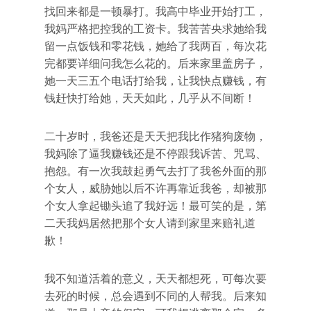
找回来都是一顿暴打。我高中毕业开始打工，
我妈严格把控我的工资卡。我苦苦央求她给我
留一点饭钱和零花钱，她给了我两百，每次花
完都要详细问我怎么花的。后来家里盖房子，
她一天三五个电话打给我，让我快点赚钱，有
钱赶快打给她，天天如此，几乎从不间断！
二十岁时，我爸还是天天把我比作猪狗废物，
我妈除了逼我赚钱还是不停跟我诉苦、咒骂、
抱怨。有一次我鼓起勇气去打了我爸外面的那
个女人，威胁她以后不许再靠近我爸，却被那
个女人拿起锄头追了我好远！最可笑的是，第
二天我妈居然把那个女人请到家里来赔礼道
歉！
我不知道活着的意义，天天都想死，可每次要
去死的时候，总会遇到不同的人帮我。后来知