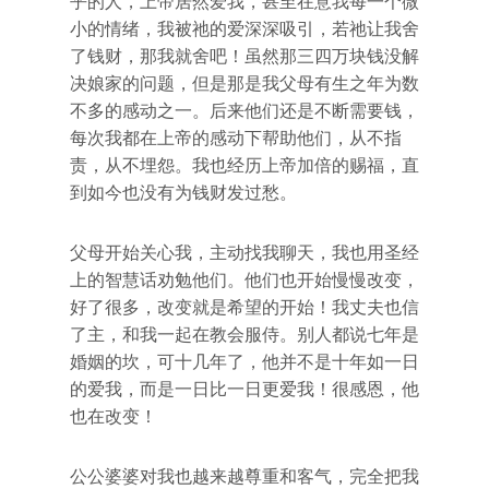
乎的人，上帝居然爱我，甚至在意我每一个微
小的情绪，我被祂的爱深深吸引，若祂让我舍
了钱财，那我就舍吧！虽然那三四万块钱没解
决娘家的问题，但是那是我父母有生之年为数
不多的感动之一。后来他们还是不断需要钱，
每次我都在上帝的感动下帮助他们，从不指
责，从不埋怨。我也经历上帝加倍的赐福，直
到如今也没有为钱财发过愁。
父母开始关心我，主动找我聊天，我也用圣经
上的智慧话劝勉他们。他们也开始慢慢改变，
好了很多，改变就是希望的开始！我丈夫也信
了主，和我一起在教会服侍。别人都说七年是
婚姻的坎，可十几年了，他并不是十年如一日
的爱我，而是一日比一日更爱我！很感恩，他
也在改变！
公公婆婆对我也越来越尊重和客气，完全把我