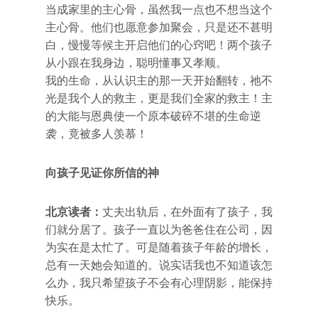
当成家里的主心骨，虽然我一点也不想当这个
主心骨。他们也愿意参加聚会，只是还不甚明
白，慢慢等候主开启他们的心窍吧！两个孩子
从小跟在我身边，聪明懂事又孝顺。
我的生命，从认识主的那一天开始翻转，祂不
光是我个人的救主，更是我们全家的救主！主
的大能与恩典使一个原本破碎不堪的生命逆
袭，竟被多人羡慕！
向孩子见证你所信的神
北京读者：
丈夫出轨后，在外面有了孩子，我
们就分居了。孩子一直以为爸爸住在公司，因
为实在是太忙了。可是随着孩子年龄的增长，
总有一天她会知道的。说实话我也不知道该怎
么办，我只希望孩子不会有心理阴影，能保持
快乐。