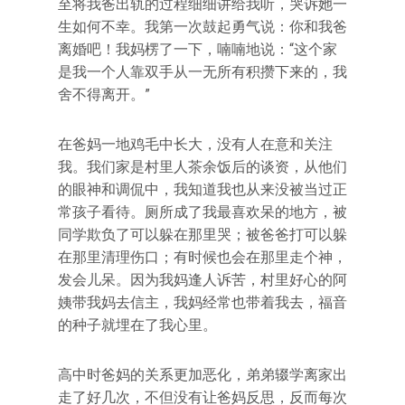
至将我爸出轨的过程细细讲给我听，哭诉她一
生如何不幸。我第一次鼓起勇气说：你和我爸
离婚吧！我妈楞了一下，喃喃地说：“这个家
是我一个人靠双手从一无所有积攒下来的，我
舍不得离开。”
在爸妈一地鸡毛中长大，没有人在意和关注
我。我们家是村里人茶余饭后的谈资，从他们
的眼神和调侃中，我知道我也从来没被当过正
常孩子看待。厕所成了我最喜欢呆的地方，被
同学欺负了可以躲在那里哭；被爸爸打可以躲
在那里清理伤口；有时候也会在那里走个神，
发会儿呆。因为我妈逢人诉苦，村里好心的阿
姨带我妈去信主，我妈经常也带着我去，福音
的种子就埋在了我心里。
高中时爸妈的关系更加恶化，弟弟辍学离家出
走了好几次，不但没有让爸妈反思，反而每次