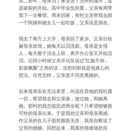
高二那年，母亲为了事业去了另外的城市，这
是破裂的开始。高中学业负担重，父亲每周带
我下一次餐馆。周末回家，有时父亲带我去跟
一个阿姨和她女儿一起吃饭，父亲说是朋友。
我去了南方上大学，母亲回了家乡。父亲出轨
被母亲发现，她每天以泪洗面。母亲是女强
人，每天擦干泪去上班，离开办公室又开始流
泪。记得小时候父亲开玩笑说过“红旗不倒，
彩旗飘飘”之类的话，没想到那就是他真心的
想法。任凭怎样，父亲是不同意离婚的。
后来母亲实在无法承受，向远在异地的我吐露
一切，希望我去和父亲谈，放过她，和她离
婚。那时的我怎能思虑周全呢？只希望能够救
可怜的母亲出来。于是我劝父亲和母亲离婚。
作父亲的在儿子面前颜面无存，我亲自断送了
父母的婚姻。回想起来，我真的很难饶恕自