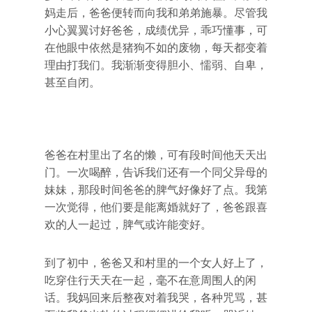
妈走后，爸爸便转而向我和弟弟施暴。尽管我
小心翼翼讨好爸爸，成绩优异，乖巧懂事，可
在他眼中依然是猪狗不如的废物，每天都变着
理由打我们。我渐渐变得胆小、懦弱、自卑，
甚至自闭。
爸爸在村里出了名的懒，可有段时间他天天出
门。一次喝醉，告诉我们还有一个同父异母的
妹妹，那段时间爸爸的脾气好像好了点。我第
一次觉得，他们要是能离婚就好了，爸爸跟喜
欢的人一起过，脾气或许能变好。
到了初中，爸爸又和村里的一个女人好上了，
吃穿住行天天在一起，毫不在意周围人的闲
话。我妈回来后整夜对着我哭，各种咒骂，甚