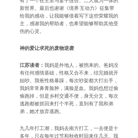
有了一个在主里与妻子连合、二人成为一体的
新世界。最后也谢谢《境界·互动力》征集带
给我的感动，让我能够借着写下这些荣耀我的
主，感谢我的帮助者，也希望能够帮助其他受
伤的心灵。
神的爱让求死的废物逆袭
江苏读者：
我妈是外地人，被拐来的。爸妈没
有任何感情基础，性格又合不来，结完婚就开
始吵。我爸性格暴躁，每次吵架都大打出手，
我妈常常鼻青脸肿，满脸是血。我妈也想过偷
偷跑掉，但是乡村交通不便，身无分文，每次
逃跑都被抓回来打个半死，直到有了我和弟
弟，她才放弃逃跑。
九几年打工潮，我妈去南方打工，一去便是十
多年，只在每年过节和秋收时回来住几天。我