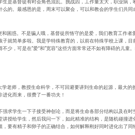
学生是基督徒有时会角色混乱。挑战四，工作量太大，职业病，
什么的。最感恩的是，周末可以聚会，可以和教会的学生们共同
有冲突和困惑。不是骗人哦，基督徒所恪守的是爱，我们教育工作
孩子就简单多啦。我是学特殊教育的，以前在特殊学校上课，目
得不少，可是在“爱”和“宽容”这些方面常常还不如有障碍的儿童
大学老师，教授生命科学，不可回避要讲到生命的起源，最大的
非进化而来，很费了一番功夫！
不强求学生一下子接受神创论，而是将生命各部分结构以及在时
堂讲授给学生，然后我问一下，如此精准的结构，是随机碰撞进
殖，要有精子和卵子的正确结合，如何解释刚好同时进化出了同