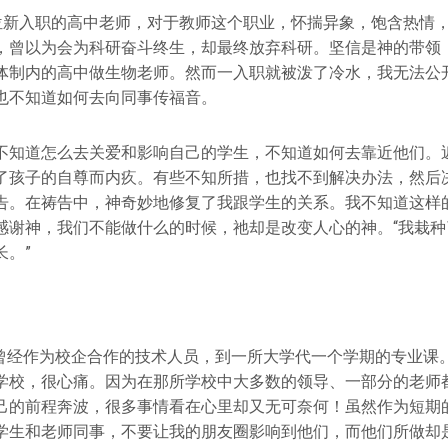
 我是一位新入职的高中老师，对于教师这个职业，怀揣异象，饱含热
，曾以为会为科研奋斗终生，却最终放弃科研。坚信是神的带领
体制内的高中做生物老师。然而一入职就被泼了冷水，我无法公
也不知道如何去向同事传福音。
不知道怎么去关爱和影响自己的学生，不知道如何去靠近他们。
了孩子的自尊而内疚。有些不知所措，也找不到解决办法，然后
告。在祷告中，神奇妙地修复了我跟学生的关系。我不知道这样
感谢神，我们不能做什么的时候，祂却是改变人心的神。“我栽种
长。”
曾经作为校企合作的技术人员，到一所大学代一个学期的专业课
学校，很心痛。因为在那所学校中大多数的领导、一部分的老师
己的前程奔波，很多事情看在心里却又无可奈何！虽然作为短期
学生和老师同事，不要让我的朋友圈影响到他们，而他们所做却