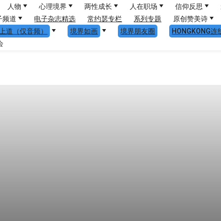
人物
心理境界
两性成长
人在职场
信仰反思
子频道
电子杂志精选
常约瑟专栏
系列专题
原创赞美诗
上道（仅音频）
境界如画
境界朋友圈
HONGKONG连
会