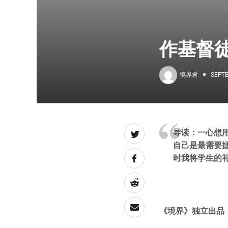
作基督
境界君
SEPTE
导读：
一心想
自己是最需要拯
时我将学生的
《
境界
》独立出品