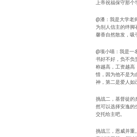
上帝祝福保守那个
@潘：我是大学老
为别人信主的绊脚
馨香自然散发，吸
@项小喵：我是一
书好不好，负不负
称越高，工资越高
惜，因为他不是为
神，第二是爱人如
挑战二，基督徒的
然可以选择安逸的
交托给主吧。
挑战三，恩威并重