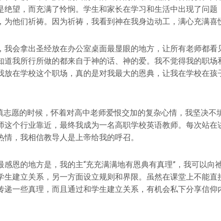
是绝望，而充满了怜悯。学生和家长在学习和生活中出现了问题
，为他们祈祷。因为祈祷，我看到神在我身边动工，满心充满喜
，我会拿出圣经放在办公室桌面最显眼的地方，让所有老师都看
知道我所行所做的都来自于神的话、神的爱。我不觉得我的职场
我放在学校这个职场，真的是对我最大的恩典，让我在学校在孩
填志愿的时候，怀着对高中老师爱恨交加的复杂心情，我坚决不
师这个行业靠近，最终我成为一名高职学校英语教师。每次站在
热情，我相信教导人是上帝给我的呼召。
最感恩的地方是，我的主“充充满满地有恩典有真理”，我可以向
学生建立关系，另一方面设立规则和界限。虽然在课堂上不能直
传递一些真理，而且通过和学生建立关系，有机会私下分享信仰