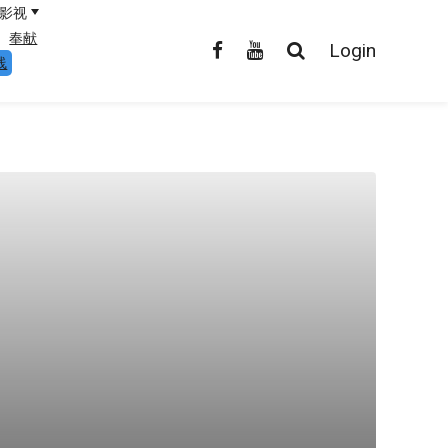
影视
奉献
Login
线