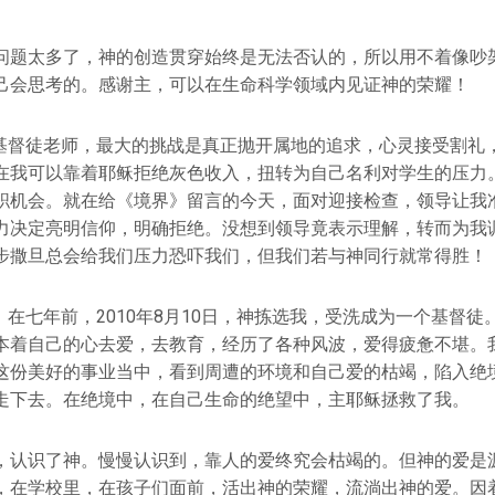
问题太多了，神的创造贯穿始终是无法否认的，所以用不着像吵
己会思考的。感谢主，可以在生命科学领域内见证神的荣耀！
基督徒老师，最大的挑战是真正抛开属地的追求，心灵接受割礼
在我可以靠着耶稣拒绝灰色收入，扭转为自己名利对学生的压力
职机会。就在给《境界》留言的今天，面对迎接检查，领导让我
力决定亮明信仰，明确拒绝。没想到领导竟表示理解，转而为我
步撒旦总会给我们压力恐吓我们，但我们若与神同行就常得胜！
在七年前，2010年8月10日，神拣选我，受洗成为一个基督徒
本着自己的心去爱，去教育，经历了各种风波，爱得疲惫不堪。
这份美好的事业当中，看到周遭的环境和自己爱的枯竭，陷入绝
走下去。在绝境中，在自己生命的绝望中，主耶稣拯救了我。
，认识了神。慢慢认识到，靠人的爱终究会枯竭的。但神的爱是
，在学校里，在孩子们面前，活出神的荣耀，流淌出神的爱。因