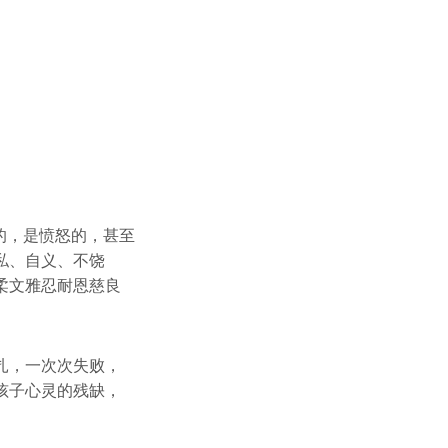
的，是愤怒的，甚至
私、自义、不饶
柔文雅忍耐恩慈良
扎，一次次失败，
孩子心灵的残缺，