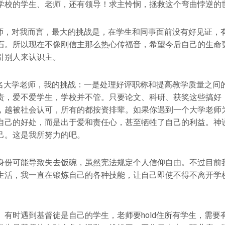
学校的学生、老师，还有领导！求主怜悯，拯救这个弯曲悖逆的
师，对我而言，最大的挑战是，在学生和同事面前没有好见证，
石。所以现在不像刚信主那么热心传福音，希望今后自己的生命
引别人来认识主。
名大学老师，我的挑战：一是处理好评职称和提高教学质量之间
责，爱不爱学生，学校并不管。只要论文、科研、获奖这些搞好
，越被社会认可，所有的都按资排辈。如果你遇到一个大学老师
自己的好处，而是出于爱和责任心，甚至牺牲了自己的利益。神
己。这是我所努力的吧。
身份可能导致失去饭碗，虽然宪法规定个人信仰自由。不过目前
生活，我一直在锻炼自己的各种技能，让自己即使不得不离开学
。有时遇到基督徒是自己的学生，老师要hold住所有学生，需要