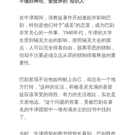
不做好辩论、爱批评的“知识人”
在牛津期间，清教徒著作开始激励并影响巴
刻，特别是他们对于“成圣”的态度，成为巴刻
非常关心的一件事。1940年代，牛津的大学
生受到锡克大会的影响，按照锡克大会的观
点，人可以完全得着自由，脱离罪恶的辖制，
但却不注重必须立志从罪的辖制得着释放的重
要性。
巴刻发现不论他如何献上自己，却总在一个地
方打转，“这样的生活，和被圣灵充满的基督
徒应该享受的得胜、有力的生活相比，实在是
天差地远。”这个问题的答案，竟被巴刻在著
名的牛津团契中一堆布满灰尘的旧书中找到
了。
当时，牛津团契的图书馆馆长看到，巴刻既然