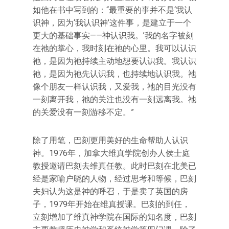
如他在书中写到的：“最重要的事并不是‘我认
识神，因为‘我认识神’这件事，是建立于一个
更大的基础事实——神认识我。’我的名字被刻
在祂的掌心，我时刻在祂的心里。我可以认识
祂，是因为祂持续主动地想要认识我。我认识
祂，是因为祂先认识我，也持续地认识我。祂
像个朋友一样认识我，又爱我，祂的目光没有
一刻离开我，祂的关注也没有一刻远离我。祂
的关爱没有一刻游移不定。”
除了用笔，巴刻更用美好的生命帮助人认识
神。1976年，加拿大维真学院创办人侯士庭
教授邀请巴刻去维真任教。此时巴刻在北美已
经是家喻户晓的人物，经过思考和等候，巴刻
夫妇认为这是神的呼召，于是卖了英国的房
子，1979年开始在维真授课。巴刻的到任，
立刻增加了维真神学院在国际的知名度，巴刻