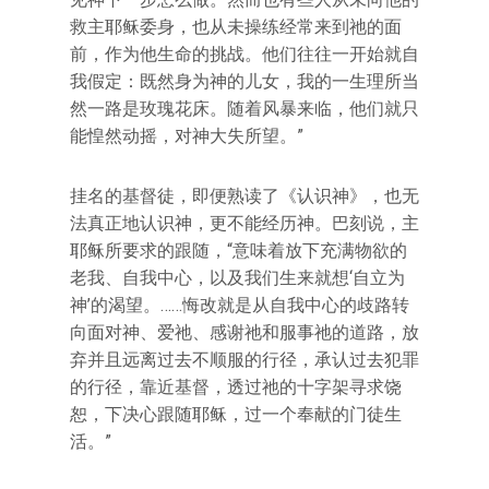
救主耶稣委身，也从未操练经常来到祂的面
前，作为他生命的挑战。他们往往一开始就自
我假定：既然身为神的儿女，我的一生理所当
然一路是玫瑰花床。随着风暴来临，他们就只
能惶然动摇，对神大失所望。”
挂名的基督徒，即便熟读了《认识神》，也无
法真正地认识神，更不能经历神。巴刻说，主
耶稣所要求的跟随，“意味着放下充满物欲的
老我、自我中心，以及我们生来就想‘自立为
神’的渴望。……悔改就是从自我中心的歧路转
向面对神、爱祂、感谢祂和服事祂的道路，放
弃并且远离过去不顺服的行径，承认过去犯罪
的行径，靠近基督，透过祂的十字架寻求饶
恕，下决心跟随耶稣，过一个奉献的门徒生
活。”