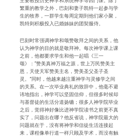
主要教授历史神学和系统神学等四门课。除了
繁重的教学之外，巴刻和妻子凯特一起参与学
生的牧养，一群学生每周定期到他们家小聚，
凯特则积极投入已婚姊妹的团契服侍。
巴刻时常强调神学和颂赞敬拜之间的关系，他
认为神学的目的就是敬拜神。每次神学课上课
之前，他都要求学生和他一起唱《三一
颂》：“赞美真神万福之源，世上万民赞美主
恩，天使天军赞美主名，赞美圣父圣子圣
灵。”同时，他越来越注重神学与灵修学之间
的关系。在一次毕业典礼的致辞中，他毫不避
讳地指出，神学可以坚固信仰，但很多时候却
与基督徒的生活分道扬镳；很多人神学院毕业
之后，觉得神好像比进神学院读书之前更不真
实了，问题出在哪？他反省说，神学院最大的
问题就在于，没有将神学和信徒生活连接起
来，课程像单行道一样只顾及学术，而没有触