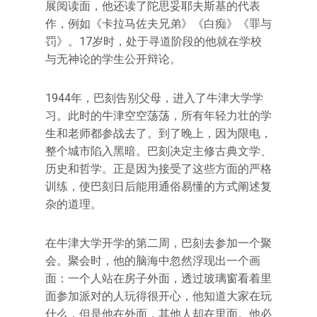
展阅读面，他还读了陀思妥耶夫斯基的代表
作，例如《卡拉马佐夫兄弟》《白痴》《罪与
罚》。17岁时，处于寻道阶段的他就在学校
与无神论的学生公开辩论。
1944年，巴刻告别父母，进入了牛津大学学
习。此时的牛津空空荡荡，所有年轻力壮的学
生和老师都参战去了。到了晚上，因为限电，
整个城市陷入黑暗。巴刻决定主修古典文学、
历史和哲学。正是因为接受了这些方面的严格
训练，使巴刻日后能用通俗易懂的方式阐述复
杂的道理。
在牛津大学开学的第二周，巴刻去参加一个聚
会。聚会时，他的脑海中忽然浮现出一个画
面：一个人站在房子外面，透过玻璃窗看着里
面参加派对的人玩得很开心，他知道大家在玩
什么，但是他在外面，其他人却在里面。他必