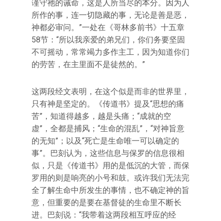
谨守祂的诫命，这是人所当尽的本分。因为人
所作的事，连一切隐藏的事，无论是善是恶，
神都必审问。”一处在《哥林多前书》十五章
58节：“所以我亲爱的弟兄们，你们务要坚固
不可摇动，常常竭力多作主工，因为知道你们
的劳苦，在主里面不是徒然的。”
这两段经文表明，在这个似是而非的世界里，
只有神是坚定的。《传道书》提及“思想的痛
苦”，知道得越多，越是头痛；“成就的空
虚”，全都是捕风；“生命的混乱”，“对神旨意
的无知”；以及“死亡是生命唯一可以确定的
事”。巴刻认为，这些信息与保罗的信息很相
似，只是《传道书》用的是低沉的大管，而保
罗用的则是响亮的小号和鼓。或许我们无法完
全了解生命中所发生的事情，也不确定神的旨
意，但重要的是要在基督徒的生命里不断长
进。巴刻说：“我带着这两段相互呼应的经