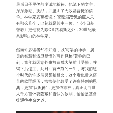
最后日子里仍然虔诚地祈祷。他笔下的文字，
深深激励、挑战，并坚固了无数基督徒的信
仰。神学家麦葛福说：“塑造福音派的巨人只
有那么几个，巴刻就是其中一位。”《今日基
督教》把他视为除C.S.路易斯之外，20世纪最
具影响力的神学家。
然而许多读者却不知道，以“可靠的神学、属
灵的智慧和浅显易懂的写作风格”著称的巴
刻，童年就因意外事故造成大脑前叶受损，并
留下后遗症。此时回首巴刻的一生，与我们这
个时代的许多属灵领袖相比，这个看似带来痛
苦的软弱经历，恰恰使他领受了许多特别的恩
典，更加“认识神”，更加依靠神，真正明白世
人千方百计要隐藏和否认的软弱，恰恰是基督
徒通往生命之道。