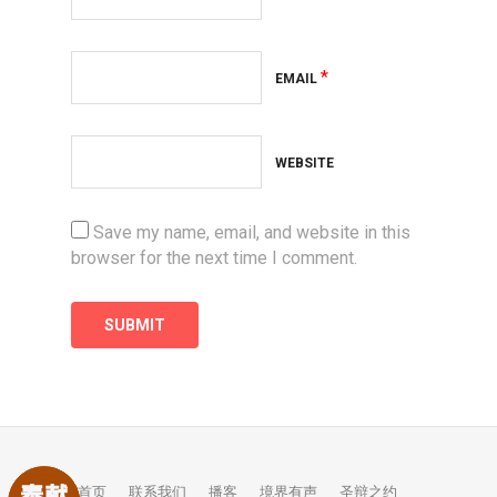
*
EMAIL
WEBSITE
Save my name, email, and website in this
browser for the next time I comment.
首页
联系我们
播客
境界有声
圣辩之约