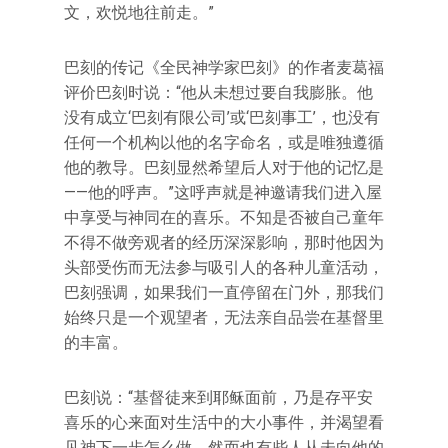
文，欢悦地往前走。”
巴刻的传记《全民神学家巴刻》的作者麦葛福
评价巴刻时说：“他从未想过要自我膨胀。他
没有成立‘巴刻有限公司’或‘巴刻事工’，也没有
任何一个机构以他的名字命名，或是唯独遵循
他的教导。巴刻显然希望后人对于他的记忆是
——他的呼声。”这呼声就是神邀请我们进入屋
中享受与神同在的喜乐。不知是否被自己童年
不得不做旁观者的经历深深影响，那时他因为
头部受伤而无法参与吸引人的各种儿童活动，
巴刻强调，如果我们一直停留在门外，那我们
始终只是一个观望者，无法亲自品尝在基督里
的丰富。
巴刻说：“基督徒来到耶稣面前，乃是存平安
喜乐的心来面对生活中的大小事件，并渴望看
见神下一步怎么做。然而也有些人从未向他的