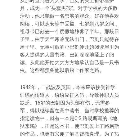
从那时直到进入大学，巴刻的头上都带着护
具，成为一个“头套男孩”。对于学校的大多数
活动，他只能做一名忠实的观众。好在他喜欢
阅读，可以从安静中受益。七岁到八岁之间，
祖母带巴刻去一个度假地静养了半年。那段日
子里，由于天气寒冷无法出门，巴刻只能待在
屋子里。无事可做的小巴刻便开始阅读屋里为
客人提供的大量书籍。巴刻深深地爱上了阅
读。从此他开始大大方方地承认自己是一只书
虫。这些都预备他以后踏上作家之路。
1942年，二战波及英国，本来应该接受神学
训练的传道人，纷纷应征入伍，导致神职人员
缺乏。16岁的巴刻因为头部有伤，无需参
军，得以继续留在高中读书。当时学校推荐的
指定读物中，就有一本是C.S.路易斯写的《地
狱来鸿》，正是这本书，使巴刻爱上了路易斯
的作品，也更有兴趣了解基督教真理。为了拓