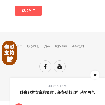
首页
联系我们
播客
境界有声
圣辩之约
Audio
JULY 13, 2020
Player
TOP
卧底解救女童和奴隶：基督徒找回行动的勇气