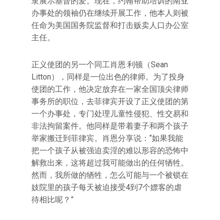
隶展示基督的爱。现在，约翰帮助培训的南亚
办事处的领袖仍在继续开展工作，他本人则被
任命为美国国务院监督和打击贩卖人口办公室
主任。
正义使团的另一个同工肖恩·利顿（Sean
Litton），同样是一位出色的律师。为了投身
使团的工作，他决定放弃在一家全国顶尖律师
事务所的职位，去菲律宾开设了正义使团的第
一个办事处，专门处理儿童性侵犯、性交易和
非法拘留案件。他同样是带着妻子和两个孩子
举家搬迁到菲律宾。肖恩分享说：“如果我能
把一个孩子从被强迫卖淫的难以形容的恐怖中
解救出来，这将超过我可能做出的任何牺牲。
然而，我所做的牺牲，怎么可能与一个被锁在
妓院里的孩子每天被迫接受4到7个嫖客的虐
待相比呢？”