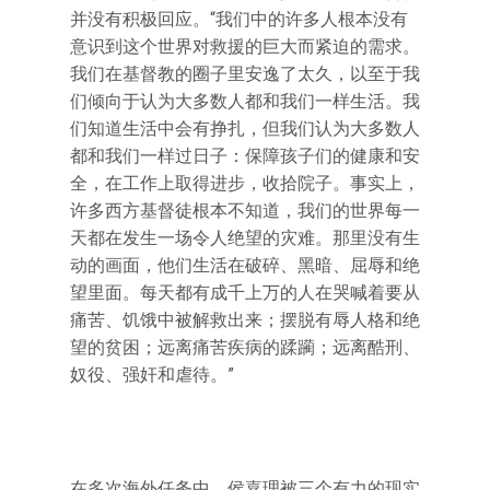
并没有积极回应。“我们中的许多人根本没有
意识到这个世界对救援的巨大而紧迫的需求。
我们在基督教的圈子里安逸了太久，以至于我
们倾向于认为大多数人都和我们一样生活。我
们知道生活中会有挣扎，但我们认为大多数人
都和我们一样过日子：保障孩子们的健康和安
全，在工作上取得进步，收拾院子。事实上，
许多西方基督徒根本不知道，我们的世界每一
天都在发生一场令人绝望的灾难。那里没有生
动的画面，他们生活在破碎、黑暗、屈辱和绝
望里面。每天都有成千上万的人在哭喊着要从
痛苦、饥饿中被解救出来；摆脱有辱人格和绝
望的贫困；远离痛苦疾病的蹂躏；远离酷刑、
奴役、强奸和虐待。”
在多次海外任务中，侯嘉理被三个有力的现实