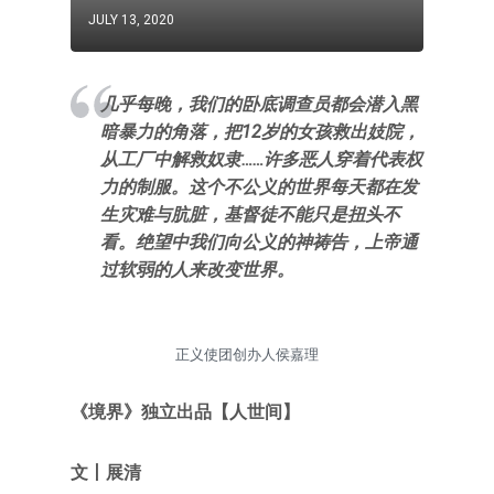
JULY 13, 2020
几乎每晚，我们的卧底调查员都会潜入黑
暗暴力的角落，把12岁的女孩救出妓院，
从工厂中解救奴隶……许多恶人穿着代表权
力的制服。这个不公义的世界每天都在发
生灾难与肮脏，基督徒不能只是扭头不
看。绝望中我们向公义的神祷告，上帝通
过软弱的人来改变世界。
正义使团创办人侯嘉理
《
境界
》独立出品
【
人世间
】
文
丨展清