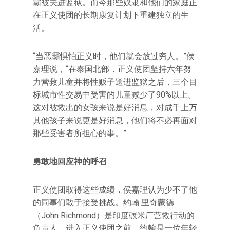
霸被关进监狱。而今那些奴隶和他们的家庭正
在正义使团的长期康复计划下重建独立的生
活。
“当恶霸惧怕正义时，他们就会放过穷人。”侯
嘉理说，“在泰国北部，正义使团坚持六年努
力营救儿童并将性贩子送进监狱之后，三个目
标城市性交易中受害的儿童减少了90%以上。
这对被救出的女孩来说是好消息，对成千上万
其他孩子来说更是好消息，他们将不必再面对
那些受害者所担心的事。”
勇敢地回应神的呼召
正义使团取得这些成绩，侯嘉理认为少不了他
的同事们敢于接受挑战。约翰·里奇蒙德
（John Richmond）是印度碾米厂营救行动的
负责人。进入正义使团之前，约翰是一位年轻