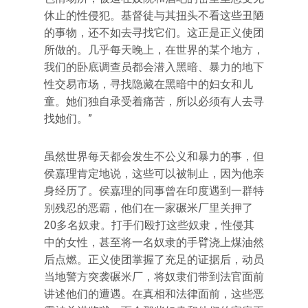
休止的性侵犯。基督徒与其扭头不看这些丑陋
的事物，还不如去寻找它们。这正是正义使团
所做的。几乎每天晚上，在世界的某个地方，
我们的卧底调查员都会潜入黑暗、暴力的地下
性交易市场，寻找隐藏在黑暗中的妇女和儿
童。她们独自承受着痛苦，所以必须有人去寻
找她们。”
虽然世界每天都会发生不公义和暴力的事，但
侯嘉理肯定地说，这些可以被制止，因为他亲
身经历了。侯嘉理的同事曾在印度遇到一群特
别残忍的恶霸，他们在一家碾米厂里关押了
20多名奴隶。打手们殴打这些奴隶，性侵其
中的女性，甚至将一名奴隶的手臂浇上煤油然
后点燃。正义使团掌握了充足的证据后，动员
当地警方突袭碾米厂，将奴隶们带到法官面前
讲述他们的遭遇。在真相和法律面前，这些恶