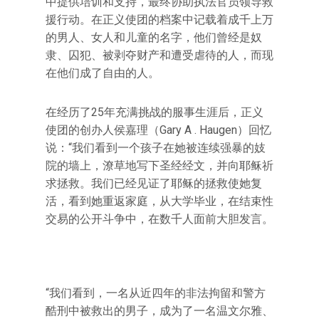
中提供培训和支持，最终协助执法官员领导救
援行动。在正义使团的档案中记载着成千上万
的男人、女人和儿童的名字，他们曾经是奴
隶、囚犯、被剥夺财产和遭受虐待的人，而现
在他们成了自由的人。
在经历了25年充满挑战的服事生涯后，正义
使团的创办人侯嘉理（Gary A . Haugen）回忆
说：“我们看到一个孩子在她被连续强暴的妓
院的墙上，潦草地写下圣经经文，并向耶稣祈
求拯救。我们已经见证了耶稣的拯救使她复
活，看到她重返家庭，从大学毕业，在结束性
交易的公开斗争中，在数千人面前大胆发言。
“我们看到，一名从近四年的非法拘留和警方
酷刑中被救出的男子，成为了一名温文尔雅、