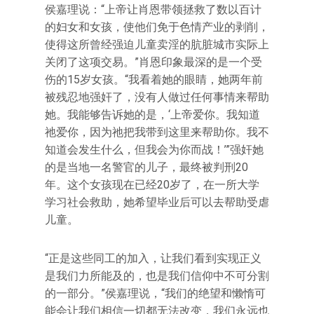
侯嘉理说：“上帝让肖恩带领拯救了数以百计
的妇女和女孩，使他们免于色情产业的剥削，
使得这所曾经强迫儿童卖淫的肮脏城市实际上
关闭了这项交易。”肖恩印象最深的是一个受
伤的15岁女孩。“我看着她的眼睛，她两年前
被残忍地强奸了，没有人做过任何事情来帮助
她。我能够告诉她的是，‘上帝爱你。我知道
祂爱你，因为祂把我带到这里来帮助你。我不
知道会发生什么，但我会为你而战！’”强奸她
的是当地一名警官的儿子，最终被判刑20
年。这个女孩现在已经20岁了，在一所大学
学习社会救助，她希望毕业后可以去帮助受虐
儿童。
“正是这些同工的加入，让我们看到实现正义
是我们力所能及的，也是我们信仰中不可分割
的一部分。”侯嘉理说，“我们的绝望和懒惰可
能会让我们相信一切都无法改变，我们永远也