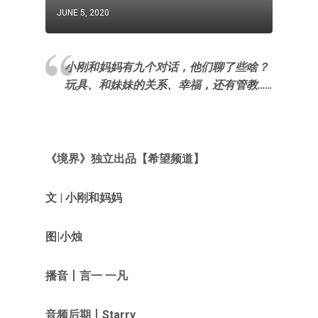
JUNE 5, 2020
小刚和妈妈有九个对话，他们聊了些啥？
玩具、和妹妹的关系、幸福，还有管教……
《
境界
》独立出品
【希望频道
】
文
|
小刚和妈妈
图
|小
烛
播音丨
言一 一凡
音频后期丨Starry