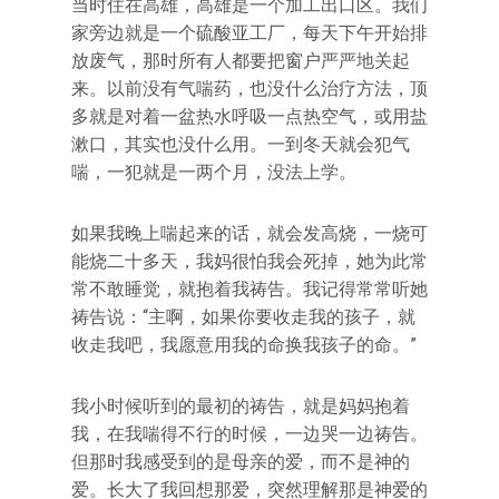
当时住在高雄，高雄是一个加工出口区。我们
家旁边就是一个硫酸亚工厂，每天下午开始排
放废气，那时所有人都要把窗户严严地关起
来。以前没有气喘药，也没什么治疗方法，顶
多就是对着一盆热水呼吸一点热空气，或用盐
漱口，其实也没什么用。一到冬天就会犯气
喘，一犯就是一两个月，没法上学。
如果我晚上喘起来的话，就会发高烧，一烧可
能烧二十多天，我妈很怕我会死掉，她为此常
常不敢睡觉，就抱着我祷告。我记得常常听她
祷告说：“主啊，如果你要收走我的孩子，就
收走我吧，我愿意用我的命换我孩子的命。”
我小时候听到的最初的祷告，就是妈妈抱着
我，在我喘得不行的时候，一边哭一边祷告。
但那时我感受到的是母亲的爱，而不是神的
爱。长大了我回想那爱，突然理解那是神爱的