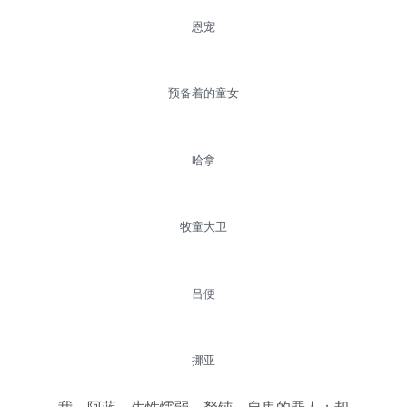
恩宠
预备着的童女
哈拿
牧童大卫
吕便
挪亚