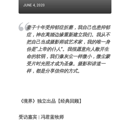
JUNE 4, 2020
妻子十年受抑郁症折磨，我自己也患抑郁
症，神在离婚边缘重新建立我们。我从不
把自己当成摄影师或艺术家，我的唯一身
份是“上帝的仆人”。我很愿意向人敞开生
命的软弱，我们像灰尘一样微小，微尘蒙
受片时光照才成为圣像。摄影和讲道一
样，都是分享信仰的方式。
《
境界
》独立出品
【经典回顾
】
受访嘉宾
|
冯君蓝牧师