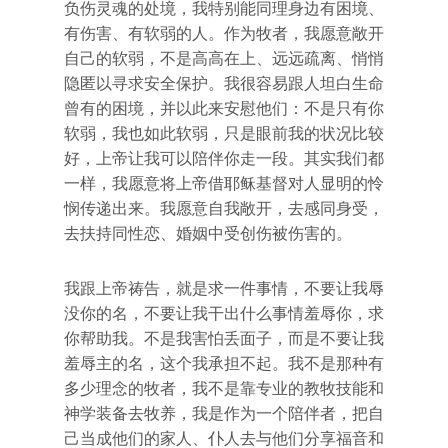
负伤灵魂的处境，我特别能同理身边有困境、
有伤害、有软弱的人。作为牧者，我愿意敞开
自己的软弱，不是高高在上、远远疏离、悄悄
隐匿以寻求安全保护。我很容易跟人坦白生命
曾有的困境，并以此来安慰他们：不是只有你
软弱，我也如此软弱，只是眼前我的状况比较
好，上帝让我可以陪伴你走一段。其实我们都
一样，我愿意将上帝借耶稣基督对人显明的怜
悯传递出来。我愿意自我敞开，去感同身受，
去扶持同性恋、婚姻中受创伤被伤害的。
我跟上帝祷告，就是求一件事情，不要让我辱
没你的名，不要让我干出什么事情羞辱你，求
你帮助我。不是我害怕丢面子，而是不要让我
羞辱主的名，这个我承担不起。我不是那种有
多少理念的牧者，我不是靠专业的教牧技能和
神学装备去牧养，我是作为一个陪伴者，把自
己当成他们的家人、仆人去与他们分享福音和