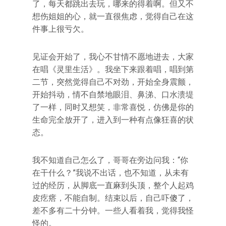
了，每天都跳出去玩，哪来的得着啊。但又不
想伤姐姐的心，就一直很焦虑，觉得自己在这
件事上很亏欠。
见证会开始了，我心不甘情不愿地进去，大家
在唱《灵里生活》。我坐下来跟着唱，唱到第
二节，突然觉得自己不对劲，开始全身震颤，
开始抖动，情不自禁地眼泪、鼻涕、口水溃堤
了一样，同时又想笑，非常喜悦，仿佛是你的
生命完全放开了，进入到一种有点像狂喜的状
态。
我不知道自己怎么了，哥哥在旁边问我：“你
在干什么？”我说不出话，也不知道，从未有
过的经历，从脚底一直麻到头顶，整个人起鸡
皮疙瘩，不能自制。结束以后，自己吓傻了，
差不多有二十分钟。一些人看着我，觉得我怪
怪的。