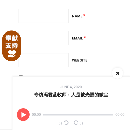
*
NAME
*
EMAIL
WEBSITE
Save my name, email, and website in this
Audio
browser for the next time I comment.
JUNE 4, 2020
Player
专访冯君蓝牧师：人是被光照的微尘
00:00
00:00
5s
5s