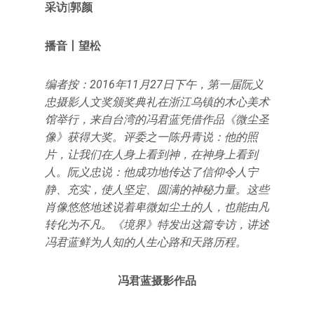
采访|郭颜
播音丨望松
编者按：2016年11月27日下午，第一届阮义
忠摄影人文奖颁奖典礼在浙江乌镇的木心美术
馆举行，来自台湾的冯君蓝凭借作品《微尘圣
像》获得大奖。评委之一陈丹青说：他的照
片，让我们在人身上看到神，在神身上看到
人。阮义忠说：他成功地传达了信仰令人宁
静、充实，使人坚定、圆满的神秘力量。这些
肖像悠悠地述说着卑微如尘土的人，也能由凡
转化为不凡。《境界》特发出这篇专访，讲述
冯君蓝鲜为人知的人生心路和天路历程。
冯君蓝摄影作品