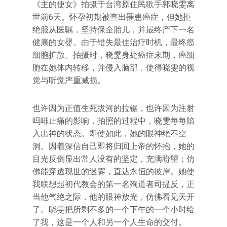
《主的使女》拍摄于台湾原住民歌手郭晓雯离
世前6天。怀孕初期被查出罹患癌症，但她拒
绝服从医嘱，坚持保全胎儿，并最终产下一名
健康的女婴。由于错失最佳治疗时机，最终癌
细胞扩散。拍摄时，晓雯身处癌症末期，癌细
胞在她体内转移，并侵入脑部，使得晓雯的视
觉与听觉严重减损。
也许因为正值生死拔河的拉锯，也许因为注射
吗啡止痛的影响，拍照的过程中，晓雯每每陷
入出神的状态。即使如此，她的眼神绝不空
洞。因着深信自己即将归回上帝的怀抱，她的
目光反倒显出常人没有的坚定，充满盼望；仿
佛能穿透现世的迷雾，直达永恒的彼岸。她使
我联想起初代教会的第一名殉道者司提反，正
当他气绝之际，他的眼神放光，仿佛看见天开
了。晓雯把所剩不多的一个下午的一个小时给
了我，这是一个人和另一个人生命的交付。