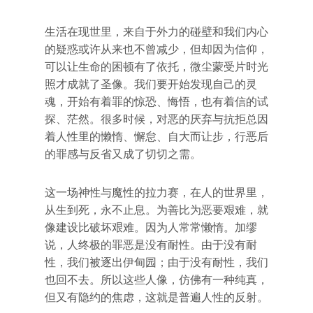
生活在现世里，来自于外力的碰壁和我们内心
的疑惑或许从来也不曾减少，但却因为信仰，
可以让生命的困顿有了依托，微尘蒙受片时光
照才成就了圣像。我们要开始发现自己的灵
魂，开始有着罪的惊恐、悔悟，也有着信的试
探、茫然。很多时候，对恶的厌弃与抗拒总因
着人性里的懒惰、懈怠、自大而让步，行恶后
的罪感与反省又成了切切之需。
这一场神性与魔性的拉力赛，在人的世界里，
从生到死，永不止息。为善比为恶要艰难，就
像建设比破坏艰难。因为人常常懒惰。加缪
说，人终极的罪恶是没有耐性。由于没有耐
性，我们被逐出伊甸园；由于没有耐性，我们
也回不去。所以这些人像，仿佛有一种纯真，
但又有隐约的焦虑，这就是普遍人性的反射。