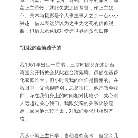
我，阿蓝。生性懦弱、驽钝、自卑的罪人；却
蒙上主垂怜，就此矢志追随基督，作上主奴
仆。美术与摄影是个人事主事人之余一点小小
兴趣，借以表达所以为之生为之死的信仰观
照；也借以承载我对受造世界的贪恋痴迷。
“用我的命换孩子的
我1961年出生于香港，三岁时随父亲来到台
湾嘉义开拓教会从此在台湾落脚。虽然在基督
化家庭长大，但小时候我的信仰是懵懂的。在
我眼中，父亲很特别，总是很忙。他是教会牧
师，花在我们身上的时间相对比较少，关心别
人远超过关心我们。我跟父亲的关系比较疏
离，因为他比较严肃，对我们要求也相对严
格。
我从小就上主日学，自幼喜欢美术，但父亲几