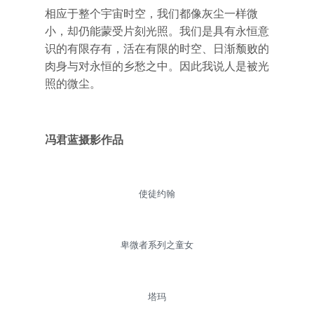
相应于整个宇宙时空，我们都像灰尘一样微
小，却仍能蒙受片刻光照。我们是具有永恒意
识的有限存有，活在有限的时空、日渐颓败的
肉身与对永恒的乡愁之中。因此我说人是被光
照的微尘。
冯君蓝摄影作品
使徒约翰
卑微者系列之童女
塔玛