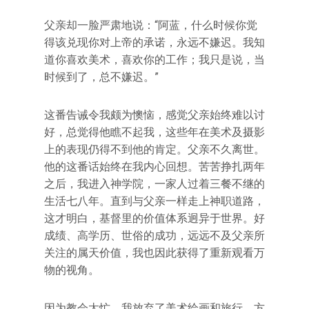
父亲却一脸严肃地说：“阿蓝，什么时候你觉
得该兑现你对上帝的承诺，永远不嫌迟。我知
道你喜欢美术，喜欢你的工作；我只是说，当
时候到了，总不嫌迟。”
这番告诫令我颇为懊恼，感觉父亲始终难以讨
好，总觉得他瞧不起我，这些年在美术及摄影
上的表现仍得不到他的肯定。父亲不久离世。
他的这番话始终在我内心回想。苦苦挣扎两年
之后，我进入神学院，一家人过着三餐不继的
生活七八年。直到与父亲一样走上神职道路，
这才明白，基督里的价值体系迥异于世界。好
成绩、高学历、世俗的成功，远远不及父亲所
关注的属天价值，我也因此获得了重新观看万
物的视角。
因为教会太忙，我放弃了美术绘画和旅行，方