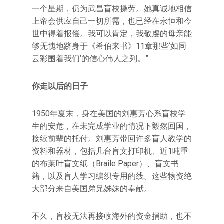
一个星期，仍为武昌盲校操劳。她真诚地相信
上帝会供应自己一切所需，也已经在永恒和今
世中得着报偿。我可以肯定，我敬虔的母亲能
够无愧地跻身于《希伯来书》11章那些‘如同
云彩围着我们’的信心伟人之列。”
你走以后的日子
1950年夏末，身在美国的刘惠芳心系盲校学
生的安危，在未完成学业的情况下毅然回国，
接续前辈的托付。刘惠芳带回许多盲人教学的
资料和器材，包括几台盲文打印机、近1吨重
的布莱叶盲文纸（Braile Paper）、盲文书
籍，以及盲人学习编织专用的线。这些物资绝
大部分来自美国弟兄姊妹的奉献。
不久，盲校无法再接收海外的资金捐助，也不