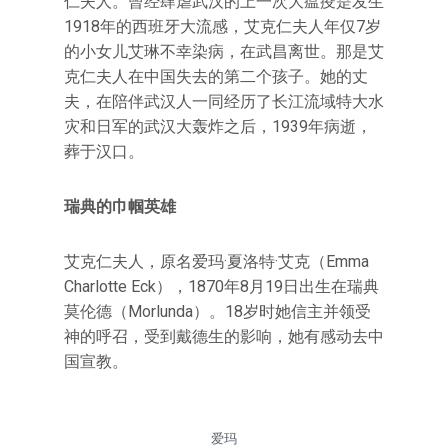
仁夫人。曾经肆虐武汉的上一次大瘟疫是发生
1918年的西班牙大流感，艾克仁夫人年仅7岁
的小女儿艾琳不幸染病，在武昌离世。那是艾
克仁夫人在中国失去的第二个孩子。她的丈
夫，在陪伴武汉人一同经历了长江流域特大水
灾和日军的武汉大轰炸之后，1939年病逝，
葬于汉口。
瑞典的巾帼英雄
艾克仁夫人，原名爱玛·夏洛特·艾克（Emma
Charlotte Eck），1870年8月19日出生在瑞典
莫伦德（Morlunda）。18岁时她信主并领受
神的呼召，受到戴德生的影响，她有感动去中
国宣教。
爱玛