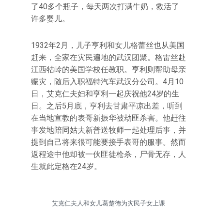
了40多个瓶子，每天两次打满牛奶，救活了
许多婴儿。
1932年2月，儿子亨利和女儿格蕾丝也从美国
赶来，全家在灾民遍地的武汉团聚。格雷丝赴
江西牯岭的美国学校任教职。亨利则帮助母亲
赈灾，随后入职福特汽车武汉分公司。4月10
日，艾克仁夫妇和亨利一起庆祝他24岁的生
日。之后5月底，亨利去甘肃平凉出差，听到
在当地宣教的表哥新振华被劫匪杀害。他赶往
事发地陪同姑夫新普送牧师一起处理后事，并
提到自己将来很可能要接手表哥的服事。然而
返程途中他却被一伙匪徒枪杀，尸骨无存，人
生就此定格在24岁。
艾克仁夫人和女儿葛楚德为灾民子女上课