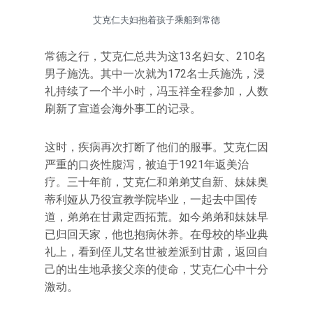
艾克仁夫妇抱着孩子乘船到常德
常德之行，艾克仁总共为这13名妇女、210名
男子施洗。其中一次就为172名士兵施洗，浸
礼持续了一个半小时，冯玉祥全程参加，人数
刷新了宣道会海外事工的记录。
这时，疾病再次打断了他们的服事。艾克仁因
严重的口炎性腹泻，被迫于1921年返美治
疗。三十年前，艾克仁和弟弟艾自新、妹妹奥
蒂利娅从乃役宣教学院毕业，一起去中国传
道，弟弟在甘肃定西拓荒。如今弟弟和妹妹早
已归回天家，他也抱病休养。在母校的毕业典
礼上，看到侄儿艾名世被差派到甘肃，返回自
己的出生地承接父亲的使命，艾克仁心中十分
激动。