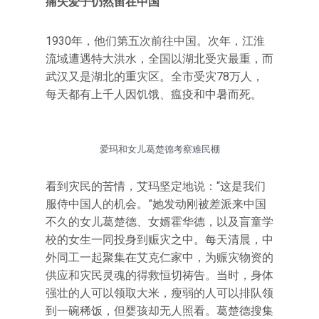
痛失爱子仍然留在中国
1930年，他们第五次前往中国。次年，江淮
流域遭遇特大洪水，全国以湖北受灾最重，而
武汉又是湖北的重灾区。全市受灾78万人，
每天都有上千人因饥饿、瘟疫和中暑而死。
爱玛和女儿葛楚德考察难民棚
看到灾民的苦情，艾玛坚定地说：“这是我们
服侍中国人的机会。”她发动刚被差派来中国
不久的女儿葛楚德、女婿霍华德，以及盲童学
校的女生一同投身到赈灾之中。每天清晨，中
外同工一起聚集在艾克仁家中，为赈灾物资的
供应和灾民灵魂的得救恒切祷告。当时，身体
强壮的人可以领取大米，瘦弱的人可以排队领
到一碗稀饭，但婴孩却无人照看。葛楚德搜集