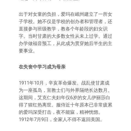
出于对女童的负担，爱玛在岷州建立了一所女
子学校。她不仅是学校的创办者和管理者，还
直接参与班级教学，教各个年龄段的妇女识
字。当时甘肃的大多数女性从未上过学。通过
办学做福音预工，从此成为贯穿她后半生的主
要事业。
在失丧中学习成为母亲
1911年10月，辛亥革命爆发。战乱使甘肃成
为一座孤岛，宣教士们与外界隔绝长达数月。
这期间，艾克仁夫妇年仅6岁的女儿伊丽莎白
得了猩红热离世。服侍近十年原本已非常疲累
的爱玛深受打击，夜不能寐，精神恍惚。
1912年7月9日，全家人不得不返回美国。