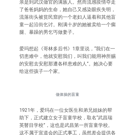
亲是到武汉做官的满族人。然而流感疫情夺走
了爸爸妈妈的生命，她自己又感染眼疾失明，
流落街头被贫民窟的一个老妇人逼着和其他盲
童一起沿街乞讨。刚满十岁的她被卖给一个瘸
腿、暴躁的男乞丐做妻子。
爱玛想起《哥林多后书》1章里说，“我们在一
切患难中，他就安慰我们，叫我们能用神所赐
的安慰去安慰那遭各样患难的人”。她决心要
给这些孩子一个家。
做体操的盲童
1921年，爱玛在一位女医生和弟兄姐妹的帮
助下，正式建立女子盲童学校，取名“武昌瑞
英瞽目学校”，这也是武昌第一所盲童学校。
这不属于宣道会的正式事工，虽然差会提供各