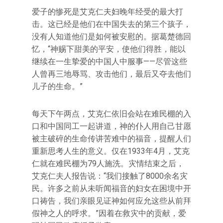
爱子的惨死是艾克仁夫妇晚年经受的最大打
击。这已经是他们在中国失去的第三个孩子，
没有人知道他们是如何被安慰的。据葛楚德回
忆，“神赐下甜美的平安，使他们得胜，能以
继续在一生挚爱的中国人中服事——尽管这些
人曾再三地辱骂、攻击他们，最后又夺去他们
儿子的生命。”
每天下午两点，艾克仁依旧会站在难民棚的入
口和中国同工一起讲道，神的仆人用自己甘愿
被主破碎的生命传讲苦难中的福音，提醒人们
重新思考人生的意义。仅在1933年4月，艾克
仁就在难民棚为79人施洗。灾情结束之后，
艾克仁夫人报告说：“我们接触了8000余名灾
民。许多之前从未听闻福音的妇女在困境中开
口祷告，我们亲眼见证神如何应允这些从前拜
假神之人的呼求。”因着在救灾中的贡献，爱