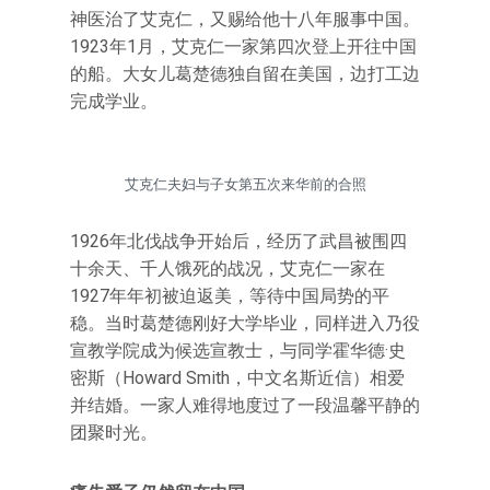
神医治了艾克仁，又赐给他十八年服事中国。
1923年1月，艾克仁一家第四次登上开往中国
的船。大女儿葛楚德独自留在美国，边打工边
完成学业。
艾克仁夫妇与子女第五次来华前的合照
1926年北伐战争开始后，经历了武昌被围四
十余天、千人饿死的战况，艾克仁一家在
1927年年初被迫返美，等待中国局势的平
稳。当时葛楚德刚好大学毕业，同样进入乃役
宣教学院成为候选宣教士，与同学霍华德·史
密斯（Howard Smith，中文名斯近信）相爱
并结婚。一家人难得地度过了一段温馨平静的
团聚时光。