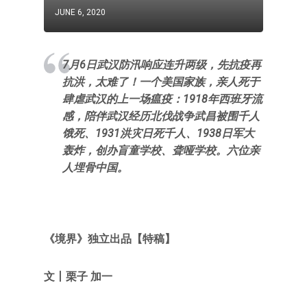
JUNE 6, 2020
7月6日武汉防汛响应连升两级，先抗疫再
抗洪，太难了！一个美国家族，亲人死于
肆虐武汉的上一场瘟疫：1918年西班牙流
感，陪伴武汉经历北伐战争武昌被围千人
饿死、1931洪灾日死千人、1938日军大
轰炸，创办盲童学校、聋哑学校。六位亲
人埋骨中国。
《
境界
》独立出品
【特稿
】
文
丨
栗子 加一