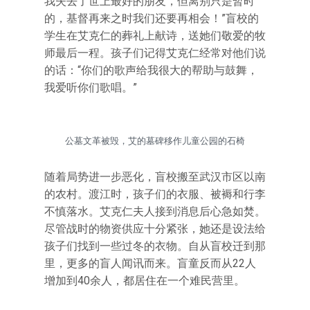
我失去了世上最好的朋友，但离别只是暂时
的，基督再来之时我们还要再相会！”盲校的
学生在艾克仁的葬礼上献诗，送她们敬爱的牧
师最后一程。孩子们记得艾克仁经常对他们说
的话：“你们的歌声给我很大的帮助与鼓舞，
我爱听你们歌唱。”
公墓文革被毁，艾的墓碑移作儿童公园的石椅
随着局势进一步恶化，盲校搬至武汉市区以南
的农村。渡江时，孩子们的衣服、被褥和行李
不慎落水。艾克仁夫人接到消息后心急如焚。
尽管战时的物资供应十分紧张，她还是设法给
孩子们找到一些过冬的衣物。自从盲校迁到那
里，更多的盲人闻讯而来。盲童反而从22人
增加到40余人，都居住在一个难民营里。