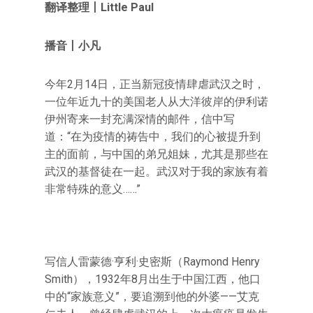
翻译整理
丨
Little Paul
播音丨小凡
今年2月14日，正当新冠疫情肆虐武汉之时，
一位年近九十的美国老人从大洋彼岸的伊利诺
伊州寄来一封充满深情的邮件，信中写
道：“在为疫情的祷告中，我们的心被提升到
主的面前，与中国的弟兄姐妹，尤其是那些在
武汉的基督徒在一起。武汉对于我的家族有着
非常特殊的意义……”
写信人雷蒙德·亨利·史密斯（Raymond Henry
Smith），1932年8月出生于中国江西，他口
中的“家族意义”，要追溯到他的外婆——艾克