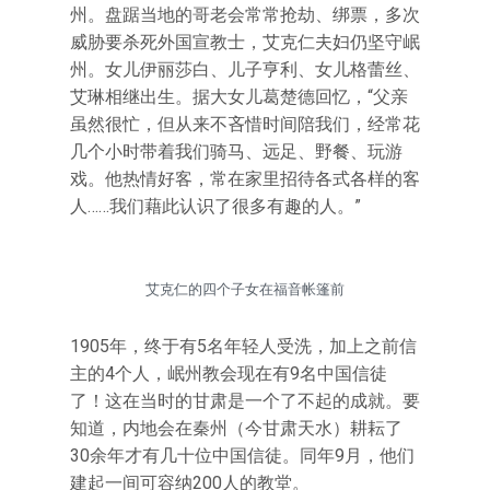
州。盘踞当地的哥老会常常抢劫、绑票，多次
威胁要杀死外国宣教士，艾克仁夫妇仍坚守岷
州。女儿伊丽莎白、儿子亨利、女儿格蕾丝、
艾琳相继出生。据大女儿葛楚德回忆，“父亲
虽然很忙，但从来不吝惜时间陪我们，经常花
几个小时带着我们骑马、远足、野餐、玩游
戏。他热情好客，常在家里招待各式各样的客
人……我们藉此认识了很多有趣的人。”
艾克仁的四个子女在福音帐篷前
1905年，终于有5名年轻人受洗，加上之前信
主的4个人，岷州教会现在有9名中国信徒
了！这在当时的甘肃是一个了不起的成就。要
知道，内地会在秦州（今甘肃天水）耕耘了
30余年才有几十位中国信徒。同年9月，他们
建起一间可容纳200人的教堂。