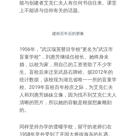
能与创建者艾克仁夫人有任何书信往来。课堂
上不能讲与信仰有关的话题。
建校百年后的塑像
1956年，“武汉瑞英瞽目学校”更名为“武汉市
盲童学校”，刘惠芳继续任校长。她终身未
婚，以校为家，用自己的工资资助了不少学
生。盲校后来迁至武昌石牌岭。据2012年的
统计数据，该校现为湖北省唯一一所的盲童学
校。2019年盲校百年校庆之际，为艾克仁夫
人和刘惠芳姊妹立像，因为找不到艾克仁夫人
清晰的照片，所以她的容貌是根据想象雕刻
的。
同样坚持办学的聋哑学校，留守的老师们在
1958年意外受到了开国大将徐海东的礼遇。