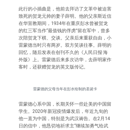
此行的小插曲是，他前去拜访了文革中被迫害
致死的贺龙元帅的妻子薛明。他的父亲斯近信
在华宣教期间，1934年在重庆彭水曾被贺龙
的红三军当作“最值钱的俘虏”留在军中，曾多
次陪贺龙下棋、交谈。父亲后来重获自由，小
雷蒙德当时只有两岁。双方笑谈往事。薛明的
回忆，随后发表在创刊不久的《人民日报·海
外版》上。雷蒙德后来多次访华，去薛明家作
客时，还获赠贺龙的英文版传记。
雷蒙德的父母当年在彭水绘制的圣诞卡
雷蒙德心系中国，长期关怀一些赴美的中国留
学生。2020年新冠疫情爆发后，年近九旬的
他一直为中国，特别是为武汉祷告。在2月14
日的信中，他恳切地祈求主“继续加勇气给武