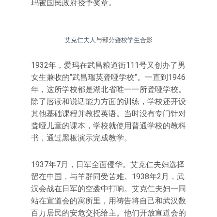
玛被国民政府授予奖章。
艾克仁夫人与部分聋校学生合影
1932年，爱玛在武昌粮道街111号又创办了男
女生兼收的“武昌瑞英聋哑学校”。一直到1946
年，这所学校都是湖北省唯一一所聋哑学校。
除了唇读和说话能力方面的训练，学校还开设
其他基础课程并教授英语。当时没有专门针对
聋哑儿童的课本，学校就使用普通学校的教科
书，通过黑板演示完成教学。
1937年7月，日军全面侵华。艾克仁夫妇选择
留在中国，与羊群同受苦难。1938年2月，武
汉会战在日军的空袭中打响。艾克仁夫妇一同
站在宣道会的寓所里，用祷告将自己和武汉数
百万居民的安危交托给主。他们开放宣道会的