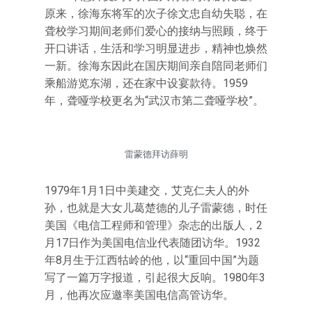
原来，徐海东将军的次子徐文忠自幼失聪，在
聋校学习期间老师们爱心的接纳与照顾，终于
开口讲话，生活和学习明显进步，精神也焕然
一新。徐海东因此在国庆期间亲自陪同老师们
乘船游览东湖，还在家中设宴款待。1959
年，聋哑学校更名为“武汉市第二聋哑学校”。
雷蒙德拜访薛明
1979年1月1日中美建交，艾克仁夫人的外
孙，也就是大女儿葛楚德的儿子雷蒙德，时任
美国《电信工程师和管理》杂志的出版人，2
月17日作为美国电信业代表随团访华。1932
年8月生于江西牯岭的他，以“重回中国”为题
写了一篇万字报道，引起很大反响。1980年3
月，他再次应邀率美国电信高管访华。