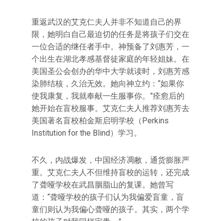
重返武汉的艾克仁夫人并非不知道自己的界
限，她明白自己最迫切的任务是将孩子们交在
一位合适的继任者手中。神预备了刘惠芳，一
个出生在湖北孝感基督徒家庭的年轻姐妹。在
美国圣公会创办的华中大学就读时，刘惠芳感
染肺结核，久治无效。她向神立约：“如果你
使我康复，我就奉献一生服事你。”痊愈后的
她开始在盲校服事。艾克仁夫人推荐刘惠芳去
美国著名盲校柏金斯启明学校（Perkins
Institution for the Blind）学习。
不久，内战爆发，中国经济凋敝，通货膨胀严
重。艾克仁夫人不但维持盲校的运转，还完成
了聋哑学校在武昌胭脂山的复课。她曾写
道：“聋哑学校的孩子们认为我偏爱盲童，盲
童们则认为我偏心聋哑的孩子。其实，两个学