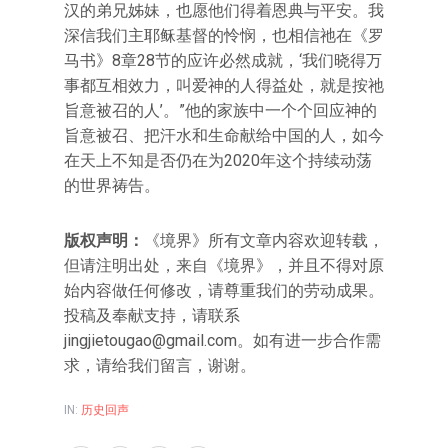
汉的弟兄姊妹，也愿他们得着恩典与平安。我
深信我们主耶稣基督的怜悯，也相信祂在《罗
马书》8章28节的应许必然成就，‘我们晓得万
事都互相效力，叫爱神的人得益处，就是按祂
旨意被召的人’。”他的家族中一个个回应神的
旨意被召、把汗水和生命献给中国的人，如今
在天上不知是否仍在为2020年这个持续动荡
的世界祷告。
版权声明：
《境界》所有文章内容欢迎转载，
但请注明出处，来自《境界》，并且不得对原
始内容做任何修改，请尊重我们的劳动成果。
投稿及奉献支持，请联系
jingjietougao@gmail.com
。如有进一步合作需
求，请给我们留言，谢谢。
IN:
历史回声