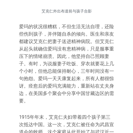
艾克仁外出布道前与孩子合影
爱玛的状况很糟糕，不但生活无法自理，还险
些伤到孩子，并伴随自杀的倾向。医生和亲友
都建议艾克仁把妻子送进精神病院。但艾克仁
从起头就确信爱玛没有患精神病，只是服事重
压下的情绪崩溃。因此，他坚持自己照顾妻
子。有时，为说服妻子吃饭、穿衣就要花上几
个小时，但他总能保持耐心，三年时间没有一
句抱怨。爱玛一天天康复起来，所有人都很惊
讶。痊愈后的爱玛充满能力，重新站在丈夫身
边，在美国多个聚会中分享中国甘藏边区的需
要。
1915年年末，艾克仁夫妇带着四个孩子第三
次抵达中国。这一次，艾克仁被任命为武昌宣
道会的牧师，这个家庭从此开始了与武汉近一