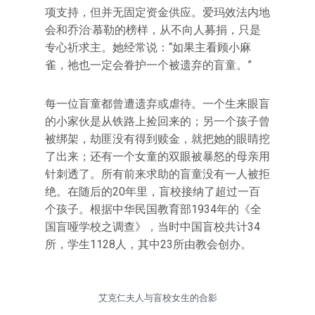
项支持，但并无固定资金供应。爱玛效法内地
会和乔治·慕勒的榜样，从不向人募捐，只是
专心祈求主。她经常说：“如果主看顾小麻
雀，祂也一定会眷护一个被遗弃的盲童。”
每一位盲童都曾遭遗弃或虐待。一个生来眼盲
的小家伙是从铁路上捡回来的；另一个孩子曾
被绑架，劫匪没有得到赎金，就把她的眼睛挖
了出来；还有一个女童的双眼被暴怒的母亲用
针刺透了。所有前来求助的盲童没有一人被拒
绝。在随后的20年里，盲校接纳了超过一百
个孩子。根据中华民国教育部1934年的《全
国盲哑学校之调查》，当时中国盲校共计34
所，学生1128人，其中23所由教会创办。
艾克仁夫人与盲校女生的合影