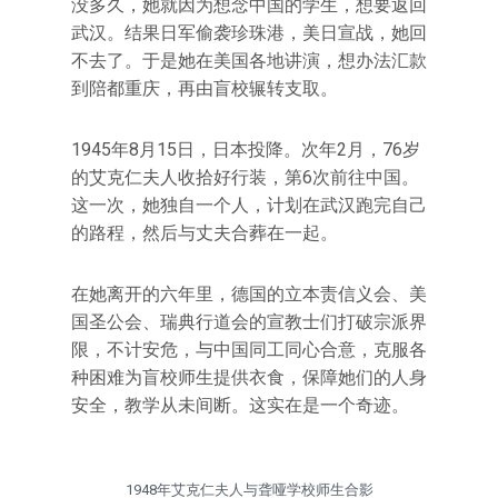
没多久，她就因为想念中国的学生，想要返回
武汉。结果日军偷袭珍珠港，美日宣战，她回
不去了。于是她在美国各地讲演，想办法汇款
到陪都重庆，再由盲校辗转支取。
1945年8月15日，日本投降。次年2月，76岁
的艾克仁夫人收拾好行装，第6次前往中国。
这一次，她独自一个人，计划在武汉跑完自己
的路程，然后与丈夫合葬在一起。
在她离开的六年里，德国的立本责信义会、美
国圣公会、瑞典行道会的宣教士们打破宗派界
限，不计安危，与中国同工同心合意，克服各
种困难为盲校师生提供衣食，保障她们的人身
安全，教学从未间断。这实在是一个奇迹。
1948年艾克仁夫人与聋哑学校师生合影