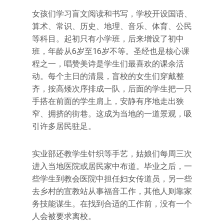
女孩们学习盲文阅读和书写，学校开设国语、
算术、常识、历史、地理、音乐、体育、公民
等科目。起初只有小学班，后来增设了初中
班，年龄从6岁至16岁不等。圣经也是核心课
程之一，唱赞美诗是学生们最喜欢的课余活
动。每个主日的清晨，盲校的女生们穿戴整
齐，按高矮次序排成一队，后面的学生把一只
手搭在前面的学生肩上，安静有序地走出狭
窄、拥挤的街巷。这成为当地的一道景观，吸
引许多居民驻足。
实业部还教学生针织等手艺，姑娘们每周三次
进入当地医院或居民家中布道。毕业之后，一
些学生到教会医院中担任妇女传道员，另一些
去乡村的宣教站从事福音工作，其他人则靠家
务技能谋生。在找到合适的工作前，没有一个
人会被要求离校。