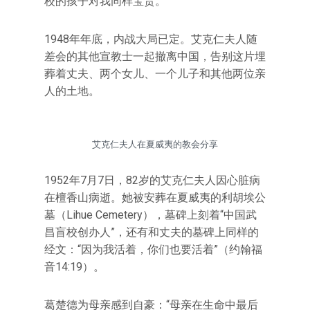
校的孩子对我同样宝贵。”
1948年年底，内战大局已定。艾克仁夫人随
差会的其他宣教士一起撤离中国，告别这片埋
葬着丈夫、两个女儿、一个儿子和其他两位亲
人的土地。
艾克仁夫人在夏威夷的教会分享
1952年7月7日，82岁的艾克仁夫人因心脏病
在檀香山病逝。她被安葬在夏威夷的利胡埃公
墓（Lihue Cemetery），墓碑上刻着“中国武
昌盲校创办人”，还有和丈夫的墓碑上同样的
经文：“因为我活着，你们也要活着”（约翰福
音14:19）。
葛楚德为母亲感到自豪：“母亲在生命中最后