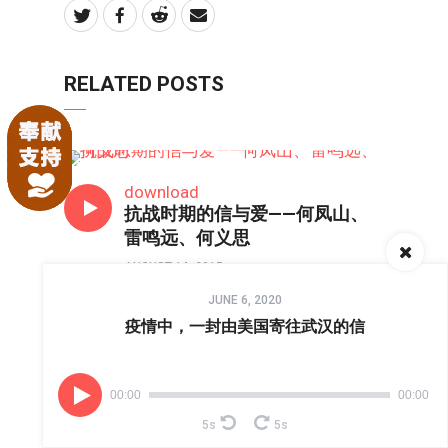
RELATED POSTS
历史回声
download
抗战时期的信与爱——何凤山、
雷鸣远、何义思
AUGUST 14, 2015
Audio
JUNE 6, 2020
Player
疫情中，一封由美国寄往武汉的信
历史回声
比死更可怕的：毫无意义的生
——德国达豪集中营见闻录
00:00
00:00
JANUARY 27, 2015
5s
5s