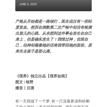
JUNE 3, 2020
产检从开始都是一路绿灯，医生说仅有一些轻
度贫血。
然而在
倒数第二次
产检中却没有检测
出胎儿的心跳。
从未想到
这件事
会发生在自己
身上，但是确实发生了！
我恨过神，也恨自
己，但神却藉着祂的话将我带回祂的面前。
原
来失去孩子是那么痛。
《境界》独立出品【境界如画】
图文 | 牧野
播音丨沉香
有一天我做了一个梦, 有一只流着鼻涕和哈喇