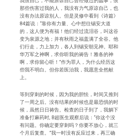
我恨自己，不能原谅自己曾经做过的蠢事，恨
那些伤害过我的人，我没有力气原谅自己，也
没有办法原谅别人。但是灵修中看到《诗篇》
84篇说：“靠你有力量、心中想往锡安大道
的，这人便为有福！他们经过流泪谷，叫这谷
变为泉源之地；并有秋雨之福盖满了全谷。他
们行走，力上加力，各人到锡安朝见神。耶和
华万军之神啊，求你听我的祷告！雅各的神
啊，求你留心听！”作为罪人，为什么经历这
些我不明白。但你若医治我，我愿意全然献
上。
等到穿刺的时候，因为我的胆怯，时间又推到
了一周之后。没有结果的时候也是最恐惧的时
候，虽然日日祷告。检查的日子到了，我躺下
准备打麻药时, B超医生观察后说：“你这个没
有问题。你确定要穿刺吗？你要不放心，就三
个月后复查。”我一时没有反应过来，再三确