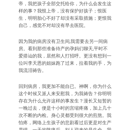
帝，我把孩子全部交托给你，为什么会发生这
样的事？我恨上帝，没有保护好孩子；恨医
生，明明胎心不好了却没有采取措施；更恨我
自己，感觉不对却没有早去医院。
因为我的病房没有卫生间,我需要去另一间病
房。看到那些准备待产的孕妈们聊天,平时不
爱搭讪的我，居然和人打招呼。更没有想到一
位叫李天恩的姐妹跑了过来，拉着我的手，为
我流泪祷告。
回到病房，我更加不能自已。神啊，你为什么
这个时候又派人来安慰我，为我祷告？你明明
存在为什么允许这样的事发生？漫长又短暂的
一晚过去，便是十小时的宫缩疼痛，加上几十
次不断的内检。身心灵都受到很大的煎熬。我
怕疼，网络上生孩子的悲剧看过后更是对生产
畏惧。一天的阵痛后，别人迎来的是生命，我