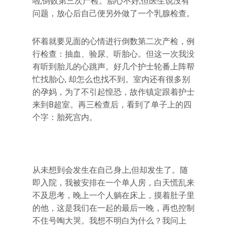
啦,倒数第三次产检。胎心不好,但医生说没有
问题，放心后自己便另外做了一个乳腺检查。
怀着就要见面的心情进行倒数第二次产检，例
行检查：抽血、验尿、听胎心。但这一次我没
有听到胎儿的心跳声。好几个护士轮番上阵帮
忙找胎心, 却怎么也找不到。室内还有很多别
的孕妈，为了不引起惶恐，故作镇定跟着护士
来到B超室。再三检查后，看到了单子上的四
个字：胎死宫内。
从未想到会发生在自己身上,但却发生了。随
即入院，我被安排在一个单人房，白天慌乱来
不及思考，晚上一个人躺在床上，摸着肚子里
的他，这是我们在一起的最后一晚，再也控制
不住号啕大哭。我想不明白为什么？我问上