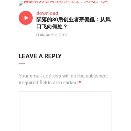
80/90/00
download
陨落的80后创业者茅侃侃：从风
口飞向何处？
FEBRUARY 2, 2018
LEAVE A REPLY
Your email address will not be published.
Required fields are marked
*