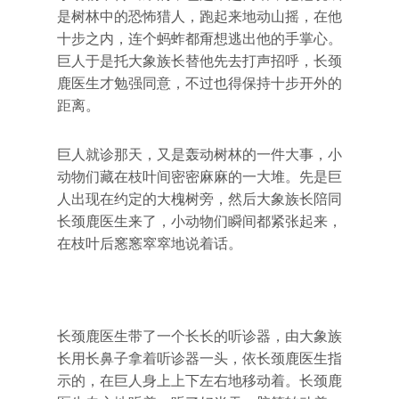
是树林中的恐怖猎人，跑起来地动山摇，在他
十步之内，连个蚂蚱都甭想逃出他的手掌心。
巨人于是托大象族长替他先去打声招呼，长颈
鹿医生才勉强同意，不过也得保持十步开外的
距离。
巨人就诊那天，又是轰动树林的一件大事，小
动物们藏在枝叶间密密麻麻的一大堆。先是巨
人出现在约定的大槐树旁，然后大象族长陪同
长颈鹿医生来了，小动物们瞬间都紧张起来，
在枝叶后窸窸窣窣地说着话。
长颈鹿医生带了一个长长的听诊器，由大象族
长用长鼻子拿着听诊器一头，依长颈鹿医生指
示的，在巨人身上上下左右地移动着。长颈鹿