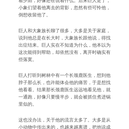
着夕阳，好像还在说着什么。后来巨人走了，
小象们望着他离去的背影，忽然有些可怜他，
倒想收留他了。
巨人和大象族长聊了很多，大多是关于家庭，
说到他总是在长大时，大象族长跟他说，得找
出症结来。巨人实在不知道为什么，他本以为
这次能得到帮助，却依然没有，离开时确实有
些落寞。
巨人打听到树林中有一个长颈鹿医生，想到他
脖子那么长，也许能体会他的痛苦，于是想找
他看看。结果那长颈鹿医生远远地看见他，就
一通跑，好像只要慢半步，就会被抓住煮进锅
里似的。
这也没办法，关于他的流言太多了。大多是从
小动物中传出来的，也越来越离谱，把他说成