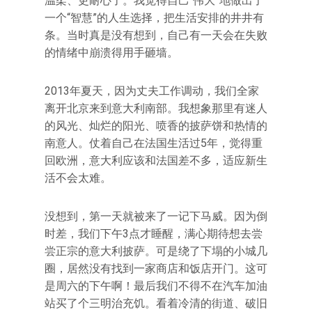
温柔、更耐心了。我觉得自己“伟大”地做出了
一个“智慧”的人生选择，把生活安排的井井有
条。当时真是没有想到，自己有一天会在失败
的情绪中崩溃得用手砸墙。
2013年夏天，因为丈夫工作调动，我们全家
离开北京来到意大利南部。我想象那里有迷人
的风光、灿烂的阳光、喷香的披萨饼和热情的
南意人。仗着自己在法国生活过5年，觉得重
回欧洲，意大利应该和法国差不多，适应新生
活不会太难。
没想到，第一天就被来了一记下马威。因为倒
时差，我们下午3点才睡醒，满心期待想去尝
尝正宗的意大利披萨。可是绕了下塌的小城几
圈，居然没有找到一家商店和饭店开门。这可
是周六的下午啊！最后我们不得不在汽车加油
站买了个三明治充饥。看着冷清的街道、破旧