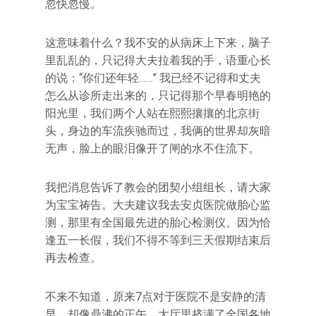
忽快忽慢。
这意味着什么？我不安的从病床上下来，脑子
里乱乱的，只记得大夫拉着我的手，语重心长
的说：“你们还年轻……” 我已经不记得和丈夫
怎么从诊所走出来的，只记得那个早春明艳的
阳光里，我们两个人站在熙熙攘攘的北京街
头，身边的车流疾驰而过，我俩的世界却灰暗
无声，脸上的眼泪像开了闸的水不住流下。
我把消息告诉了教会的团契小组组长，请大家
为宝宝祷告。大夫建议我去安贞医院做胎心监
测，那里有全国最先进的胎心检测仪。因为恰
逢五一长假，我们不得不等到三天假期结束后
再去检查。
不来不知道，原来7点对于医院不是安静的清
早，却像鼎沸的正午，大厅里挤满了全国各地