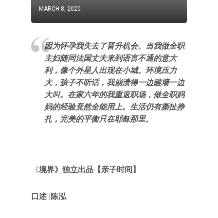
MARCH 8, 2020
因为怀孕我失去了晋升机会。当我做全职
主妇随同法国丈夫来到语言不通的意大
利，像个外星人出现在小城。环境压力
大，孩子不听话，我崩溃得一边砸墙一边
大叫。在家六年的我重返职场，做全职妈
妈的经验竟然全能用上。生活仍有撕扯挣
扎，完美的平衡只在耶稣那里。
《
境界》独立出品【亲子时间】
口述 |
陈泓