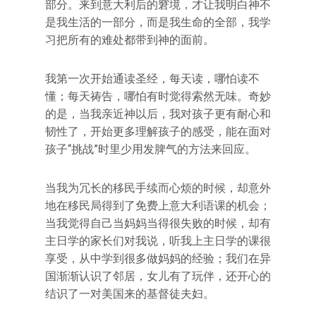
部分。来到意大利后的窘境，才让我明白神不
是我生活的一部分，而是我生命的全部，我学
习把所有的难处都带到神的面前。
我第一次开始通读圣经，每天读，哪怕读不
懂；每天祷告，哪怕有时觉得索然无味。奇妙
的是，当我亲近神以后，我对孩子更有耐心和
韧性了，开始更多理解孩子的感受，能在面对
孩子“挑战”时里少用发脾气的方法来回应。
当我为冗长的移民手续而心烦的时候，却意外
地在移民局得到了免费上意大利语课的机会；
当我觉得自己当妈妈当得很失败的时候，却有
主日学的家长们对我说，听我上主日学的课很
享受，从中学到很多做妈妈的经验；我们在异
国渐渐认识了邻居，女儿有了玩伴，还开心的
结识了一对美国来的基督徒夫妇。