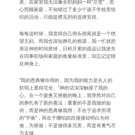
差。在家里我无法像全职妈妈一样“尽责”，悉
心照顾家庭，不知错过了多少个孩子学校里组
织的活动，只能捉襟见肘的选择安排。
每每这时候，我觉得自己彻头彻尾就是一个绝
望主妇。而我也深知挣扎的根源，我一忙就把
亲近神的时间挤掉，日积月累的疏远让我迷失
在同事职场和家庭的衡量标准里，却忘记定睛
在神身上。
“我的恩典够你用的，因为我的能力是在人的
软弱上显得完全。”神的话深深触摸了我的
心。在一个疲惫又挫败的晚上，我突然对自己
的挣扎有了新的看法：重要的不是我做的如
何，而是神的恩典够我用；不在于追求所谓
的“平衡”，而在于哪怕跌跌撞撞却明白为何
做，为谁做；不是做得多完美，而是有勇气尽
力去做。