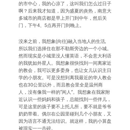
的市中心，我的心凉了，这叫我们怎么过日子
啊？后来我才知道，因为盛夏的炎热，南意大
多城市的商店都是早上开门到中午，然后关
门，下午4、5点再开门到晚上。
没来之前，我想象(向往)融入当地人的生活,
所以我们选择住在那不勒斯旁边的一个小城。
然而现实是小城里没人懂英语，不会意大利语
的我犹如外星人。我想象很快找到一间离家近
的教会，我可以更多委身，也让女儿认识主日
学的小朋友。可是没想到离我最近的华人教会
也在30公里以外，而且教会里全是温州商
人，没有像我一样的“闲人”。我想象在我家附
近认识一些妈妈和孩子，总能找到一些伴儿，
可是这里的孩子要不上托儿所，要不就是爷爷
奶奶带着。偶尔在公园里碰到几个小朋友，又
因为语言不通无法结识。就这样，我的小算盘
被现实一一击碎。