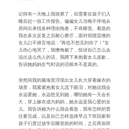
记得有一天晚上我很累了，却需要在孩子们入
睡后赶一份工作报告。偏偏女儿当晚不停地从
房间出来找各种理由拖沓，不肯睡觉。着急的
我在多次反复之后耐心磨尽，面对胡搅蛮缠的
女儿口不择言地说：“再也不想见到你了！”女
儿伤心地哭了，我懊悔极了，惊讶自己怎么会
说出这么伤人的话。我蹲下来抱着女儿道歉，
告诉她妈妈生气时说的话根本不是真的。
突然间我的脑海里浮现出女儿长大穿着嫁衣的
场景，我紧紧抱着女儿流下眼泪，对她说我会
永远爱她，永远想见到她，哪怕她有一天会长
大，穿上嫁衣成为妈妈，她永远是我心爱的女
儿。我告诉她为什么我会着急，我有怎样的责
任要完成，以及自己怎样选择早点下班回家和
孩子们度过放学后睡觉前的时间，之后再加班