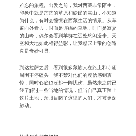
难忘的旅程。出发之前，我对西藏非常陌生，
印象中就是茫茫的草原和磅礴的雪山，不知道
为什么，有时会憧憬在西藏生活的情景。从车
窗向外看去，时而是连绵的草地，时而是寂寥
的山峰，偶尔会看到羊群在远处悠闲漫步。天
空和大地如此相得益彰，让我感叹上帝的创造
真是奇妙可畏。
到达拉萨之后，看到很多藏族人在路上和寺庙
周围不停磕头，我不禁对他们的虔信感到震
惊，同时心底也泛起一阵忧伤。虽然来之前已
经了解过一些当地的情况，但当自己真正踏上
这片土地，亲眼目睹了这里的人们，才被更深
触动。