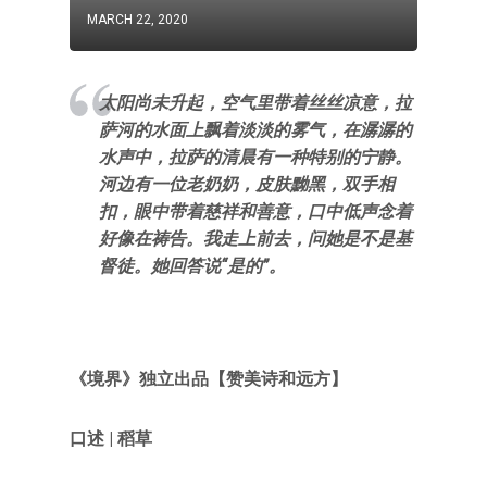
MARCH 22, 2020
太阳尚未升起，空气里带着丝丝凉意，拉
萨河的水面上飘着淡淡的雾气，在潺潺的
水声中，拉萨的清晨有一种特别的宁静。
河边有一位老奶奶，皮肤黝黑，双手相
扣，眼中带着慈祥和善意，口中低声念着
好像在祷告。我走上前去，问她是不是基
督徒。她回答说“是的”。
《
境界
》独立出品
【赞美诗和远方
】
口述 | 稻草