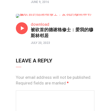
JUNE 9, 2016
去远方
download
被砍首的德谢格修士：爱我的穆
斯林邻居
JULY 20, 2023
LEAVE A REPLY
Your email address will not be published.
Required fields are marked
*