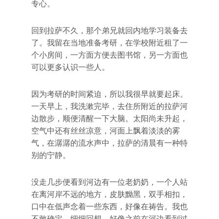
专心。
回到拉萨不久，那个弟兄就回内地学习装备去
了。我留在当地准备考研，在学校附近租了一
个小房间，一方面方便去图书馆，另一方面也
可以更多认识一些人。
因为考研的时间紧迫，所以我很早就要起床。
一天早上，我洗漱完毕，去住所附近的拉萨河
边散步，顺便清醒一下大脑。太阳尚未升起，
空气中还有丝丝凉意，河面上飘着淡淡的雾
气，在潺潺的流水声中，拉萨的清晨有一种特
别的宁静。
没走几步便看到河边有一位老奶奶，一个人站
在离河岸不远的地方，皮肤黝黑，双手相扣，
口中在低声念着一些东西，好像在祷告。我也
不敢确定。细细回想，好像之前在河边看到过