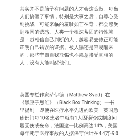
其实并不是脑子有问题的人才会这么做。每当
人们搞砸了事情，特别是大事之后，自尊心受
到挑战，可能来临的羞耻如芒在背，都会感受
到相同的诱惑。人类一个根深蒂固的特性就
是：越相信自己判断的人，越容易去修正可能
证明自己错误的证据。被人骗还是容易醒来
的，那些宁愿自我欺骗也不愿意接受真相的
人，没有人能叫醒他们。
英国专栏作家萨伊德（Matthew Syed）在
《黑匣子思维》（Black Box Thinking）一书
里提到，即使在医疗水平先进的欧美，英国急
诊部门每10名患者中就有1人因误诊或制度问
题受伤或丧命，法国这一比例高达14%，美国
每年死于医疗事故的人据保守估计在4.4万-9.8