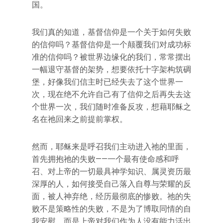
国。
我们真的知道，基督信仰是一个关于如何失败
的信仰吗？基督信仰是一个颠覆我们对成功标
准的信仰吗？被世界边缘化的我们，常常摆出
一幅退守基督的架势，想要依托十字架构筑碉
堡，好像我们信主时已经失去了这个世界一
次，现在绝不允许自己有了信仰之后再失去这
个世界一次，我们随时准备反攻，想藉耶稣之
名在祂回来之前提前掌权。
然而，耶稣来是呼召我们主动进入祂的里面，
首先拥抱祂的失败——一个最有使命感和呼
召、对上帝的一切最具神学知识、属灵资历最
深厚的人，如何接受自己落入自尊与荣耀的反
面，被人神弃绝，经历最彻底的惨败。祂的失
败不是策略性的失败，不是为了博取同情的自
我安慰，而是上帝对我们作为人没有能力活出