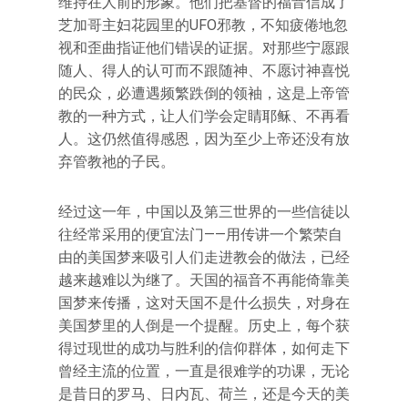
维持在人前的形象。他们把基督的福音信成了
芝加哥主妇花园里的UFO邪教，不知疲倦地忽
视和歪曲指证他们错误的证据。对那些宁愿跟
随人、得人的认可而不跟随神、不愿讨神喜悦
的民众，必遭遇频繁跌倒的领袖，这是上帝管
教的一种方式，让人们学会定睛耶稣、不再看
人。这仍然值得感恩，因为至少上帝还没有放
弃管教祂的子民。
经过这一年，中国以及第三世界的一些信徒以
往经常采用的便宜法门——用传讲一个繁荣自
由的美国梦来吸引人们走进教会的做法，已经
越来越难以为继了。天国的福音不再能倚靠美
国梦来传播，这对天国不是什么损失，对身在
美国梦里的人倒是一个提醒。历史上，每个获
得过现世的成功与胜利的信仰群体，如何走下
曾经主流的位置，一直是很难学的功课，无论
是昔日的罗马、日内瓦、荷兰，还是今天的美