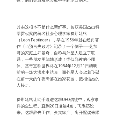
据，他们是最难从失败中学到东西的人。
其实这根本不是什么新鲜事。曾获美国杰出科
学贡献奖的著名社会心理学家费斯廷格
（Leon Festinger），早在1956年就在经典著
作《当预言失败时》记录了一个例子——芝加
哥的家庭主妇基奇，自称与外星人建立了联
系，一些朋友围绕她形成了类似邪教的小团
体。基奇宣称世界将在1954年12月21日黎明
前的一场大洪水中结束，而外星人会驾着飞碟
在前一天的午夜降落在她家花园，把相信她的
人接走。
费斯廷格让助手混进这群UFO信徒中，观察事
件的全过程。直到20日凌晨4点，飞碟还没
来。这群辞去工作、变卖家产、离开配偶来跟