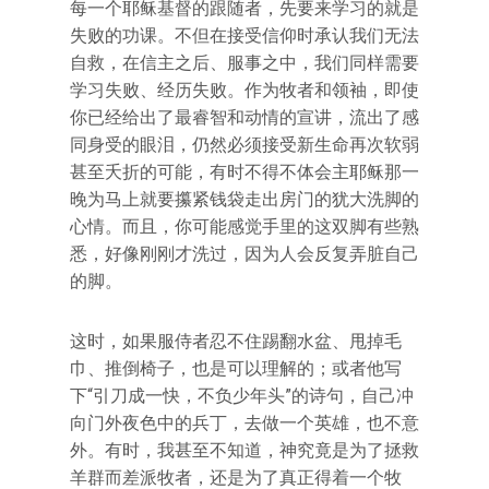
每一个耶稣基督的跟随者，先要来学习的就是
失败的功课。不但在接受信仰时承认我们无法
自救，在信主之后、服事之中，我们同样需要
学习失败、经历失败。作为牧者和领袖，即使
你已经给出了最睿智和动情的宣讲，流出了感
同身受的眼泪，仍然必须接受新生命再次软弱
甚至夭折的可能，有时不得不体会主耶稣那一
晚为马上就要攥紧钱袋走出房门的犹大洗脚的
心情。而且，你可能感觉手里的这双脚有些熟
悉，好像刚刚才洗过，因为人会反复弄脏自己
的脚。
这时，如果服侍者忍不住踢翻水盆、甩掉毛
巾、推倒椅子，也是可以理解的；或者他写
下“引刀成一快，不负少年头”的诗句，自己冲
向门外夜色中的兵丁，去做一个英雄，也不意
外。有时，我甚至不知道，神究竟是为了拯救
羊群而差派牧者，还是为了真正得着一个牧