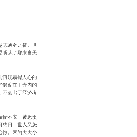
意志薄弱之徒。世
是听从了那来自天
能再现震撼人心的
些瑟缩在甲壳内的
，不会出于经济考
惴惴不安。被恐惧
可终日，世人又怎
心惊。因为大大小