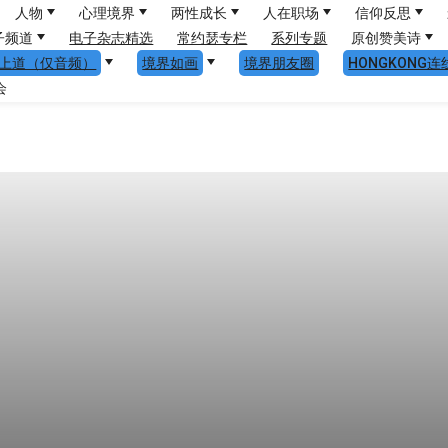
人物
心理境界
两性成长
人在职场
信仰反思
子频道
电子杂志精选
常约瑟专栏
系列专题
原创赞美诗
上道（仅音频）
境界如画
境界朋友圈
HONGKONG连
会