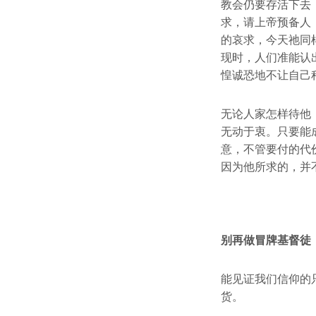
教会仍要存活下去
求，请上帝预备人
的哀求，今天祂同
现时，人们准能认
惶诚恐地不让自己
无论人家怎样待他
无动于衷。只要能
意，不管要付的代
因为他所求的，并
别再做冒牌基督徒
能见证我们信仰的
货。