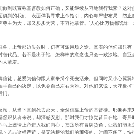
能做到既宣称基督教如何正确，又能继续从容地我行我素？这对
面俱到的我们，表面佯装寻求上帝指引，内心却严密布局，防止
声尊主为大，却又步步为营，不容祂掌管。“人心比万物都诡诈，
准备，上帝那边失效时，仍有可派用场之途。真实的信仰却只有
时替代品。若不是出于祂，怎样棒的意念也只会一败涂地。自亚
的人蒙羞。
牌信徒，总爱为信仰跟人家争辩个死去活来。但同时又小心翼翼
插手自己的决定，以免令自己左右为难。对他们来说，天花板掉
后门。
反顾，从当下直到死去那天，全然信靠上帝的基督徒。耶稣再来
基督跟从者来说，却深感安慰。那时我们才惊觉昔日在地上寄居
不马上邀请上帝进入我们内心，扫荡所有冒牌货色，让我们能坦
况？若非这样严苛，是无法根治我们的顽疾的。时间不多了，快