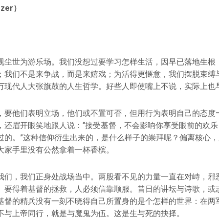
ozer）
视尘世为游乐场。我们没想过要学习怎样生活，因早已落地生根
；我们不是来争战，而是来嬉戏；为活得更惬意，我们摆脱束缚
万现代人大张旗鼓的人生哲学。好些人即使嘴上不说，实际上也
，要他们表明立场，他们或不置可否，但用行为表明自己的态度
，还眉开眼笑地跟人说：“接受基督，不会影响你享受眼前的欢乐
过的。”这种信仰衍生出来的，是什么样子的崇拜呢？偏离核心
大家手里没有公然拿着一杯香槟。
我们，我们正身处战场当中。两股看不见的力量一直在对峙，邪
。要得着基督的拯救，人必须信靠顺服。昔日的讲坛与诗歌，或
基督的精兵没有一刻不晓得自己所置身的是个怎样的世界：在两
不与上帝同行，就是与魔鬼为伍。这是生与死的抉择。