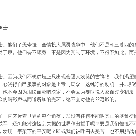
勇士
士。他们了无牵挂，全情投入属灵战争中。他们不是朝三暮四的
动于衷。他们奋不顾身，不是因为受制于环境，不得不如此。而
士。因为我们不想讲坛上只出现会逗人欢笑的吉祥物，我们渴望
一心晓得自己服事的对象是上帝与民众，这纯净的动机，并非那
。他不会因为胆怯而影响决定，不会因为要取悦人家而改变初衷
众的喝彩声或同道所加的光环，绝不会对他有丝毫影响。
子一直充斥着世界的每个角落，却没有任何事能叫真正的基督徒
成军，还怎能对这慌乱失据的世界伸出援手呢？要是我们惶惶不
，发现十字架下的平安呢？即或我们被呼召去受苦，也不用胆战