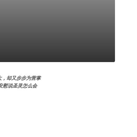
大，却又步步为营掌
安慰说圣灵怎么会