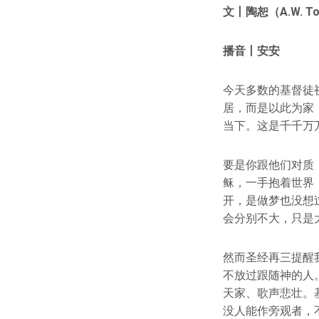
文丨
陶恕（A.W. T
播音丨安安
今天多数的基督徒
居，而是以此为家
当下。这是千千万
要是你跟他们对质
稣，一手抱着世界
开，是做梦也没想
会分别不大，只是
然而圣经再三提醒
不放过跟随神的人
天家、歌声悲壮。
没人能作旁观者，