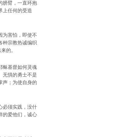
的膀臂，一直环抱
界上任何的受造
因为害怕，即使不
各种宗教热诚编织
出来的。
耶稣基督如何灵魂
。无惧的勇士不是
掌声；为使自身的
心必须实践，没什
样的爱他们，诚心