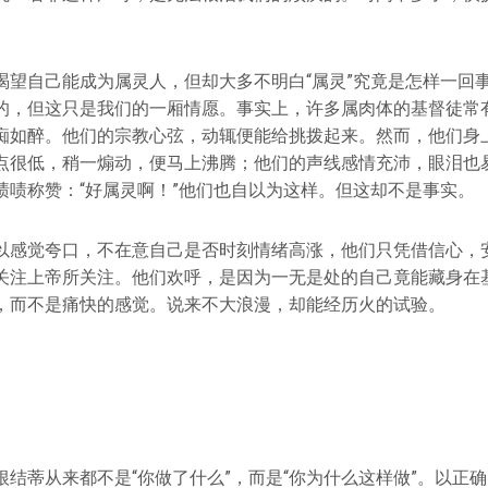
渴望自己能成为属灵人，但却大多不明白“属灵”究竟是怎样一回
的，但这只是我们的一厢情愿。事实上，许多属肉体的基督徒常
痴如醉。他们的宗教心弦，动辄便能给挑拨起来。然而，他们身
点很低，稍一煽动，便马上沸腾；他们的声线感情充沛，眼泪也
啧啧称赞：“好属灵啊！”他们也自以为这样。但这却不是事实。
以感觉夸口，不在意自己是否时刻情绪高涨，他们只凭借信心，
关注上帝所关注。他们欢呼，是因为一无是处的自己竟能藏身在
，而不是痛快的感觉。说来不大浪漫，却能经历火的试验。
根结蒂从来都不是“你做了什么”，而是“你为什么这样做”。以正