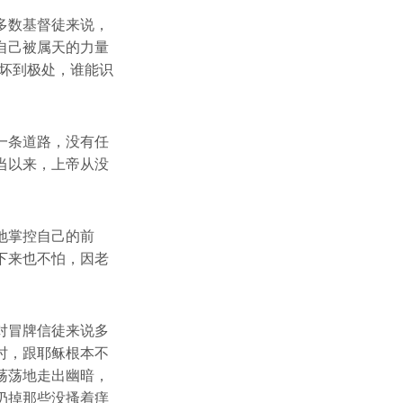
多数基督徒来说，
自己被属天的力量
坏到极处，谁能识
一条道路，没有任
当以来，上帝从没
地掌控自己的前
下来也不怕，因老
对冒牌信徒来说多
时，跟耶稣根本不
荡荡地走出幽暗，
扔掉那些没搔着痒