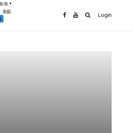
影视
奉献
Login
线