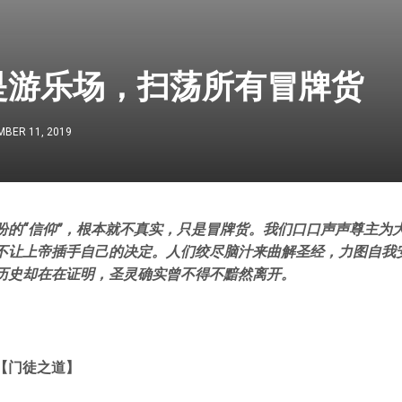
是游乐场，扫荡所有冒牌货
BER 11, 2019
盼的“信仰”，根本就不真实，只是冒牌货。我们口口声声尊主为
不让上帝插手自己的决定。人们绞尽脑汁来曲解圣经，力图自我
历史却在在证明，圣灵确实曾不得不黯然离开。
【门徒之道
】