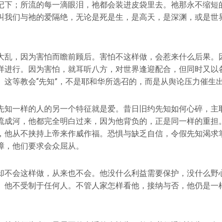
记下；所流的每一滴眼泪，祂都会装进皮袋里去。祂那永不缩短
叫我们与祂的爱隔绝，无论是死是生，是高天，是深渊，或是世
大乱，因为害怕而瞻前顾后。害怕不这样做，会惹来什么后果。
样进行。因为害怕，就耳听八方，对世界逢迎配合，但同时又以
。这等教会“先知”，不是耶和华所选召的，而是从舆论压力催生
先知一样的人的另一个特征就是爱。昔日旧约先知如何心碎，主
流成河，他都完全明白过来，因为他背负的，正是同一样的重担
，他从不挟持上帝来作威作福。恐惧与缺乏自信，令假先知渴求
障，他们要求会众屈从。
却不会这样做，从来也不会。他没什么利益需要保护，没什么野
。他不受制于任何人。不管人家怎样看他，接纳与否，他仍是一