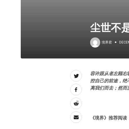
尘世不
境界君
DECEM
容许跟从者左顾右
控自己的前途，绝
离我们而去；然而
《
境界
》推荐阅读