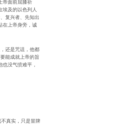
上帝面前屈膝祈
在埃及的以色列人
者、复兴者、先知出
站在上帝身旁，诚
维，还是咒诅，他都
只要能成就上帝的旨
他也没气愤难平，
就不真实，只是冒牌