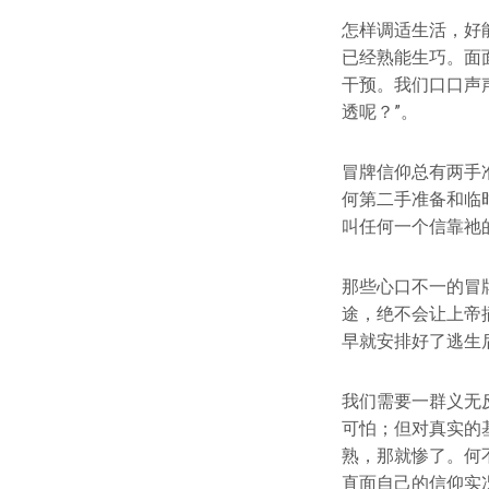
怎样调适生活，好
已经熟能生巧。面
干预。我们口口声
透呢？”。
冒牌信仰总有两手
何第二手准备和临
叫任何一个信靠祂
那些心口不一的冒
途，绝不会让上帝
早就安排好了逃生
我们需要一群义无
可怕；但对真实的
熟，那就惨了。何
直面自己的信仰实