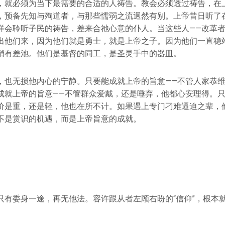
，就必须为当下最需要的合适的人祷告。教会必须透过祷告，在
，预备先知与殉道者，与那些懦弱之流迥然有别。上帝昔日听了
样会聆听子民的祷告，差来合祂心意的仆人。当这些人——改革
出他们来，因为他们就是勇士，就是上帝之子。因为他们一直稳
稍有差池。他们是基督的同工，是圣灵手中的器皿。
，也无损他内心的宁静。只要能成就上帝的旨意——不管人家恭
成就上帝的旨意——不管群众爱戴，还是唾弃，他都心安理得。
价是重，还是轻，他也在所不计。如果遇上专门刁难逼迫之辈，
不是赏识的机遇，而是上帝旨意的成就。
只有委身一途，再无他法。容许跟从者左顾右盼的“信仰”，根本