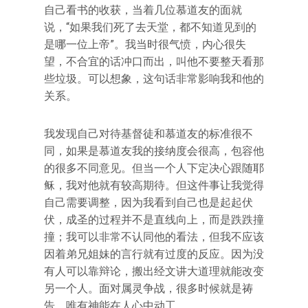
自己看书的收获，当着几位慕道友的面就
说，“如果我们死了去天堂，都不知道见到的
是哪一位上帝”。我当时很气愤，内心很失
望，不合宜的话冲口而出，叫他不要整天看那
些垃圾。可以想象，这句话非常影响我和他的
关系。
我发现自己对待基督徒和慕道友的标准很不
同，如果是慕道友我的接纳度会很高，包容他
的很多不同意见。但当一个人下定决心跟随耶
稣，我对他就有较高期待。但这件事让我觉得
自己需要调整，因为我看到自己也是起起伏
伏，成圣的过程并不是直线向上，而是跌跌撞
撞；我可以非常不认同他的看法，但我不应该
因着弟兄姐妹的言行就有过度的反应。因为没
有人可以靠辩论，搬出经文讲大道理就能改变
另一个人。面对属灵争战，很多时候就是祷
告，唯有神能在人心中动工。