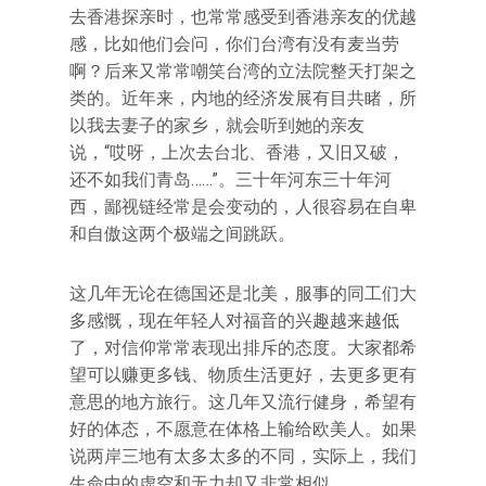
去香港探亲时，也常常感受到香港亲友的优越
感，比如他们会问，你们台湾有没有麦当劳
啊？后来又常常嘲笑台湾的立法院整天打架之
类的。近年来，内地的经济发展有目共睹，所
以我去妻子的家乡，就会听到她的亲友
说，“哎呀，上次去台北、香港，又旧又破，
还不如我们青岛……”。三十年河东三十年河
西，鄙视链经常是会变动的，人很容易在自卑
和自傲这两个极端之间跳跃。
这几年无论在德国还是北美，服事的同工们大
多感慨，现在年轻人对福音的兴趣越来越低
了，对信仰常常表现出排斥的态度。大家都希
望可以赚更多钱、物质生活更好，去更多更有
意思的地方旅行。这几年又流行健身，希望有
好的体态，不愿意在体格上输给欧美人。如果
说两岸三地有太多太多的不同，实际上，我们
生命中的虚空和无力却又非常相似。