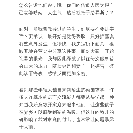
怎么告诉他们说，哦，你们的传道人因为跟自
己老婆吵架，太生气，然后就把手给弄断了？
面对一群我曾教导过的学生，到底要不要讲实
话？要承认，最开始是觉得丢脸，只好搪塞说
有些意外发生。但很快，我决定扔下面具，很
敞开地在营会中分享这件事。面对大家一开始
诧异的眼光，我却因此释放了以往每次服事营
会山大的压力。随后更是和妻子一起祷告，彼
此认罪悔改，感情反而更加亲密。
看到那些年轻人独自来到陌生的德国求学，许
多人连基本的语言交流能力都要从头学起，神
知道我乐意敞开家庭来服事他们，让这些孩子
在异乡可以感受到家的温暖。但这样的敞开的
确影响了我对家庭的付出，也常常让问题暴露
于人前。