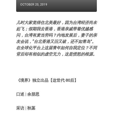
OCTOBER 20, 2019
儿时大家觉得住北美最好，因为台湾经济尚未
起飞；假期我去香港，香港亲戚带着优越感
问，台湾有麦当劳吗？内地发展后，妻子的亲
友会说，“台北香港又旧又破，还不如青岛”。
在全球化平台上这届青年如何自我定位？不同
背后却有相似的虚空无力，这是愤怒的根源。
《境界》独立出品【这世代·80后】
口述 | 余朋思
采访 | 秋菡